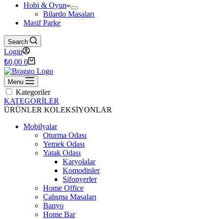
Hobi & Oyun
Bilardo Masaları
Masif Parke
Search
Login
Shopping
₺
0,00
0
cart
Menu
Kategoriler
KATEGORİLER
ÜRÜNLER
KOLEKSİYONLAR
Mobilyalar
Oturma Odası
Yemek Odası
Yatak Odası
Karyolalar
Komodinler
Şifonyerler
Home Office
Çalışma Masaları
Banyo
Home Bar