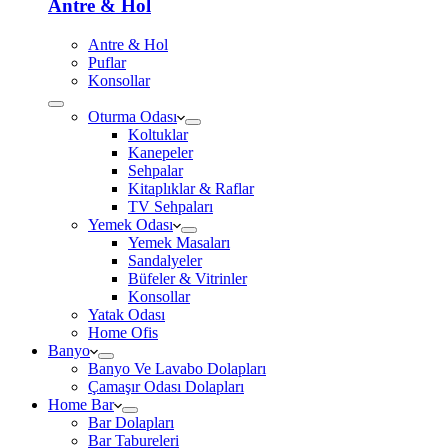
Antre & Hol
Antre & Hol
Puflar
Konsollar
Oturma Odası
Koltuklar
Kanepeler
Sehpalar
Kitaplıklar & Raflar
TV Sehpaları
Yemek Odası
Yemek Masaları
Sandalyeler
Büfeler & Vitrinler
Konsollar
Yatak Odası
Home Ofis
Banyo
Banyo Ve Lavabo Dolapları
Çamaşır Odası Dolapları
Home Bar
Bar Dolapları
Bar Tabureleri