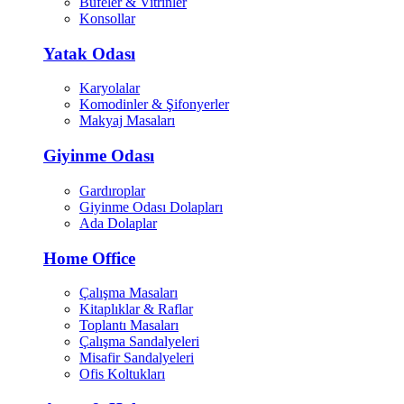
Büfeler & Vitrinler
Konsollar
Yatak Odası
Karyolalar
Komodinler & Şifonyerler
Makyaj Masaları
Giyinme Odası
Gardıroplar
Giyinme Odası Dolapları
Ada Dolaplar
Home Office
Çalışma Masaları
Kitaplıklar & Raflar
Toplantı Masaları
Çalışma Sandalyeleri
Misafir Sandalyeleri
Ofis Koltukları