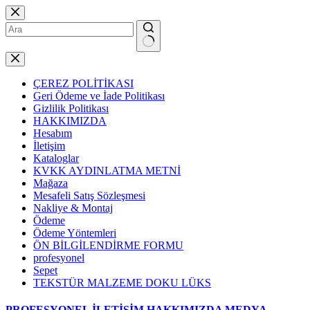
Skip
to
content
No
results
ÇEREZ POLİTİKASI
Geri Ödeme ve İade Politikası
Gizlilik Politikası
HAKKIMIZDA
Hesabım
İletişim
Kataloglar
KVKK AYDINLATMA METNİ
Mağaza
Mesafeli Satış Sözleşmesi
Nakliye & Montaj
Ödeme
Ödeme Yöntemleri
ÖN BİLGİLENDİRME FORMU
profesyonel
Sepet
TEKSTÜR MALZEME DOKU LÜKS
PROFESYONEL
İLETİŞİM
HAKKIMIZDA
MEDYA