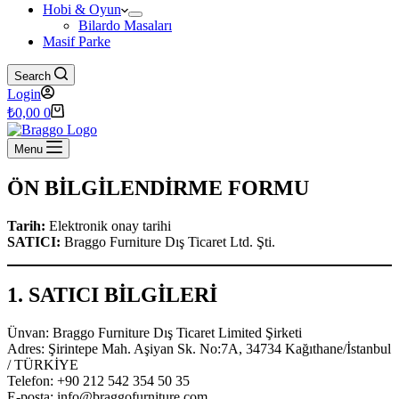
Hobi & Oyun
Bilardo Masaları
Masif Parke
Search
Login
Shopping
₺
0,00
0
cart
Menu
ÖN BİLGİLENDİRME FORMU
Tarih:
Elektronik onay tarihi
SATICI:
Braggo Furniture Dış Ticaret Ltd. Şti.
1. SATICI BİLGİLERİ
Ünvan: Braggo Furniture Dış Ticaret Limited Şirketi
Adres: Şirintepe Mah. Aşiyan Sk. No:7A, 34734 Kağıthane/İstanbul
/ TÜRKİYE
Telefon: +90 212 542 354 50 35
E-posta:
info@braggofurniture.com