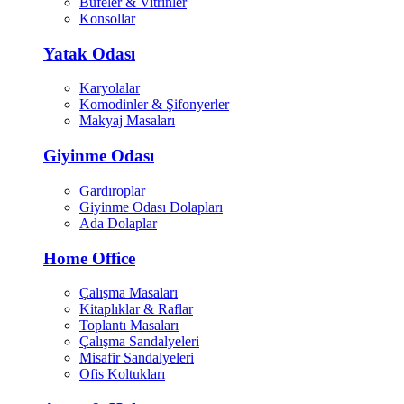
Büfeler & Vitrinler
Konsollar
Yatak Odası
Karyolalar
Komodinler & Şifonyerler
Makyaj Masaları
Giyinme Odası
Gardıroplar
Giyinme Odası Dolapları
Ada Dolaplar
Home Office
Çalışma Masaları
Kitaplıklar & Raflar
Toplantı Masaları
Çalışma Sandalyeleri
Misafir Sandalyeleri
Ofis Koltukları