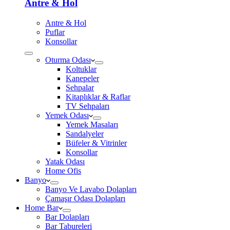
Antre & Hol
Antre & Hol
Puflar
Konsollar
Oturma Odası
Koltuklar
Kanepeler
Sehpalar
Kitaplıklar & Raflar
TV Sehpaları
Yemek Odası
Yemek Masaları
Sandalyeler
Büfeler & Vitrinler
Konsollar
Yatak Odası
Home Ofis
Banyo
Banyo Ve Lavabo Dolapları
Çamaşır Odası Dolapları
Home Bar
Bar Dolapları
Bar Tabureleri