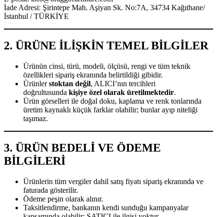
İade Adresi: Şirintepe Mah. Aşiyan Sk. No:7A, 34734 Kağıthane/
İstanbul / TÜRKİYE
2. ÜRÜNE İLİŞKİN TEMEL BİLGİLER
Ürünün cinsi, türü, modeli, ölçüsü, rengi ve tüm teknik
özellikleri sipariş ekranında belirtildiği gibidir.
Ürünler
stoktan değil
, ALICI’nın tercihleri
doğrultusunda
kişiye özel olarak üretilmektedir
.
Ürün görselleri ile doğal doku, kaplama ve renk tonlarında
üretim kaynaklı küçük farklar olabilir; bunlar ayıp niteliği
taşımaz.
3. ÜRÜN BEDELİ VE ÖDEME
BİLGİLERİ
Ürünlerin tüm vergiler dahil satış fiyatı sipariş ekranında ve
faturada gösterilir.
Ödeme peşin olarak alınır.
Taksitlendirme, bankanın kendi sunduğu kampanyalar
kapsamında olabilir; SATICI ile ilgisi yoktur.