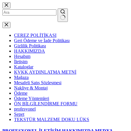
Skip
to
content
No
results
ÇEREZ POLİTİKASI
Geri Ödeme ve İade Politikası
Gizlilik Politikası
HAKKIMIZDA
Hesabım
İletişim
Kataloglar
KVKK AYDINLATMA METNİ
Mağaza
Mesafeli Satış Sözleşmesi
Nakliye & Montaj
Ödeme
Ödeme Yöntemleri
ÖN BİLGİLENDİRME FORMU
profesyonel
Sepet
TEKSTÜR MALZEME DOKU LÜKS
PROFESYONEL
İLETİŞİM
HAKKIMIZDA
MEDYA