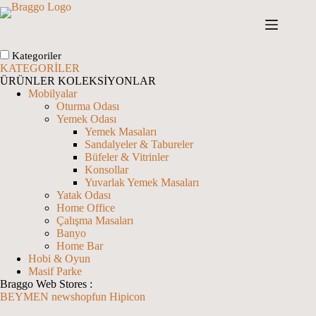
Skip
to
content
Kategoriler
KATEGORİLER
ÜRÜNLER
KOLEKSİYONLAR
Mobilyalar
Oturma Odası
Yemek Odası
Yemek Masaları
Sandalyeler & Tabureler
Büfeler & Vitrinler
Konsollar
Yuvarlak Yemek Masaları
Yatak Odası
Home Office
Çalışma Masaları
Banyo
Home Bar
Hobi & Oyun
Masif Parke
Braggo Web Stores :
BEYMEN
newshopfun
Hipicon