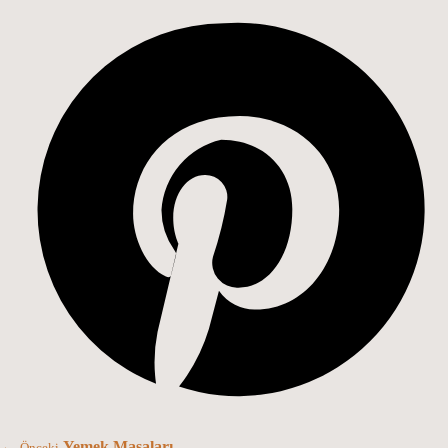
←
Yemek Masaları