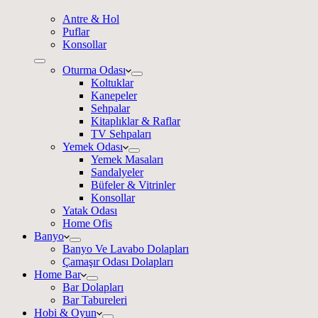
Antre & Hol
Puflar
Konsollar
Oturma Odası
Koltuklar
Kanepeler
Sehpalar
Kitaplıklar & Raflar
TV Sehpaları
Yemek Odası
Yemek Masaları
Sandalyeler
Büfeler & Vitrinler
Konsollar
Yatak Odası
Home Ofis
Banyo
Banyo Ve Lavabo Dolapları
Çamaşır Odası Dolapları
Home Bar
Bar Dolapları
Bar Tabureleri
Hobi & Oyun