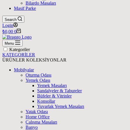
Bilardo Masaları
Masif Parke
Search
Login
Shopping
₺
0,00
0
cart
Menu
Kategoriler
KATEGORİLER
ÜRÜNLER
KOLEKSİYONLAR
Mobilyalar
Oturma Odası
Yemek Odası
Yemek Masaları
Sandalyeler & Tabureler
Büfeler & Vitrinler
Konsollar
Yuvarlak Yemek Masaları
Yatak Odası
Home Office
Çalışma Masaları
Banyo