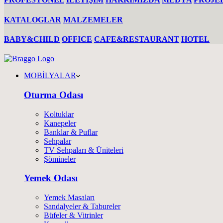
KATALOGLAR
MALZEMELER
BABY&CHILD
OFFICE
CAFE&RESTAURANT
HOTEL
MOBİLYALAR
Oturma Odası
Koltuklar
Kanepeler
Banklar & Puflar
Sehpalar
TV Sehpaları & Üniteleri
Şömineler
Yemek Odası
Yemek Masaları
Sandalyeler & Tabureler
Büfeler & Vitrinler