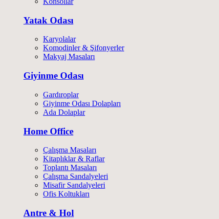
Konsollar
Yatak Odası
Karyolalar
Komodinler & Şifonyerler
Makyaj Masaları
Giyinme Odası
Gardıroplar
Giyinme Odası Dolapları
Ada Dolaplar
Home Office
Çalışma Masaları
Kitaplıklar & Raflar
Toplantı Masaları
Çalışma Sandalyeleri
Misafir Sandalyeleri
Ofis Koltukları
Antre & Hol