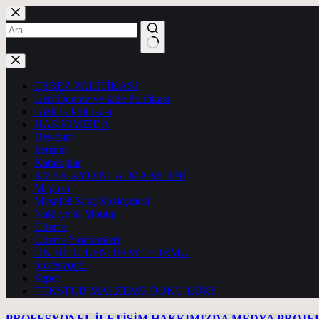
Skip
to
content
No
results
ÇEREZ POLİTİKASI
Geri Ödeme ve İade Politikası
Gizlilik Politikası
HAKKIMIZDA
Hesabım
İletişim
Kataloglar
KVKK AYDINLATMA METNİ
Mağaza
Mesafeli Satış Sözleşmesi
Nakliye & Montaj
Ödeme
Ödeme Yöntemleri
ÖN BİLGİLENDİRME FORMU
profesyonel
Sepet
TEKSTÜR MALZEME DOKU LÜKS
PROFESYONEL
İLETİŞİM
HAKKIMIZDA
MEDYA
PROJE