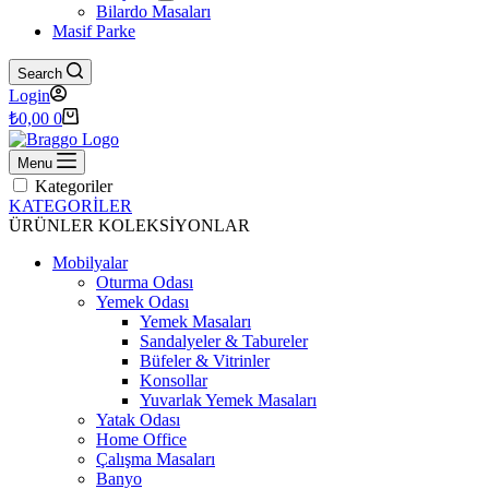
Bilardo Masaları
Masif Parke
Search
Login
Shopping
₺
0,00
0
cart
Menu
Kategoriler
KATEGORİLER
ÜRÜNLER
KOLEKSİYONLAR
Mobilyalar
Oturma Odası
Yemek Odası
Yemek Masaları
Sandalyeler & Tabureler
Büfeler & Vitrinler
Konsollar
Yuvarlak Yemek Masaları
Yatak Odası
Home Office
Çalışma Masaları
Banyo