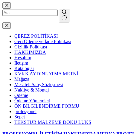
Skip
to
content
No
results
ÇEREZ POLİTİKASI
Geri Ödeme ve İade Politikası
Gizlilik Politikası
HAKKIMIZDA
Hesabım
İletişim
Kataloglar
KVKK AYDINLATMA METNİ
Mağaza
Mesafeli Satış Sözleşmesi
Nakliye & Montaj
Ödeme
Ödeme Yöntemleri
ÖN BİLGİLENDİRME FORMU
profesyonel
Sepet
TEKSTÜR MALZEME DOKU LÜKS
PROFESYONEL
İLETİŞİM
HAKKIMIZDA
MEDYA
PROJE