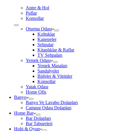
Antre & Hol
Puflar
Konsollar
Oturma Odası
Koltuklar
Kanepeler
Sehpalar
Kitaplıklar & Raflar
TV Sehpaları
Yemek Odası
Yemek Masaları
Sandalyeler
Büfeler & Vitrinler
Konsollar
Yatak Odası
Home Ofis
Banyo
Banyo Ve Lavabo Dolapları
Çamaşır Odası Dolapları
Home Bar
Bar Dolapları
Bar Tabureleri
Hobi & Oyun