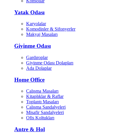
Konsollar
Yatak Odası
Karyolalar
Komodinler & Şifonyerler
Makyaj Masaları
Giyinme Odası
Gardıroplar
Giyinme Odası Dolapları
Ada Dolaplar
Home Office
Çalışma Masaları
Kitaplıklar & Raflar
Toplantı Masaları
Çalışma Sandalyeleri
Misafir Sandalyeleri
Ofis Koltukları
Antre & Hol