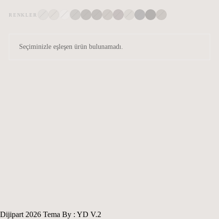
Banyo
RENKLER
Home Bar
Hobi & Oyun
Seçiminizle eşleşen ürün bulunamadı.
Masif Parke
Dijipart 2026 Tema By : YD V.2