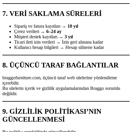
7. VERİ SAKLAMA SÜRELERİ
Sipariş ve fatura kayıtları →
10 yıl
Çerez verileri →
6–24 ay
Müşteri destek kayıtları →
3 yıl
Ticari ileti izin verileri → İzin geri alınana kadar
Kullanıcı hesap bilgileri → Hesap silinene kadar
8. ÜÇÜNCÜ TARAF BAĞLANTILAR
braggofurniture.com, üçüncü taraf web sitelerine yönlendirme
içerebilir.
Bu sitelerin içerik ve gizlilik uygulamalarından Braggo sorumlu
değildir.
9. GİZLİLİK POLİTİKASI’NIN
GÜNCELLENMESİ
Bu politika gerektiğinde güncellenebilir.