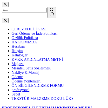
Skip
to
content
No
results
ÇEREZ POLİTİKASI
Geri Ödeme ve İade Politikası
Gizlilik Politikası
HAKKIMIZDA
Hesabım
İletişim
Kataloglar
KVKK AYDINLATMA METNİ
Mağaza
Mesafeli Satış Sözleşmesi
Nakliye & Montaj
Ödeme
Ödeme Yöntemleri
ÖN BİLGİLENDİRME FORMU
profesyonel
Sepet
TEKSTÜR MALZEME DOKU LÜKS
PROFESYONEL
İLETİŞİM
HAKKIMIZDA
MEDYA