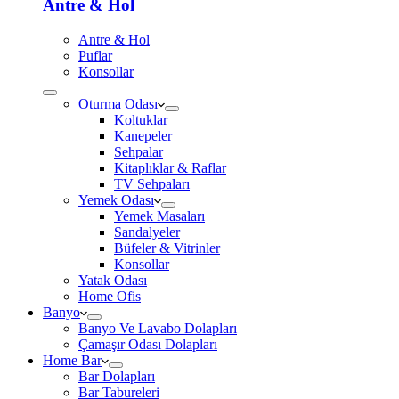
Antre & Hol
Antre & Hol
Puflar
Konsollar
Oturma Odası
Koltuklar
Kanepeler
Sehpalar
Kitaplıklar & Raflar
TV Sehpaları
Yemek Odası
Yemek Masaları
Sandalyeler
Büfeler & Vitrinler
Konsollar
Yatak Odası
Home Ofis
Banyo
Banyo Ve Lavabo Dolapları
Çamaşır Odası Dolapları
Home Bar
Bar Dolapları
Bar Tabureleri