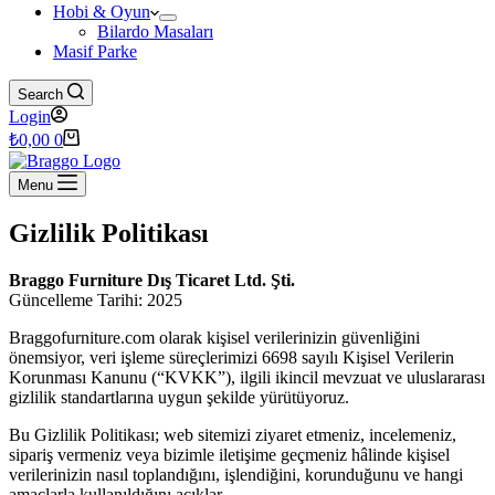
Hobi & Oyun
Bilardo Masaları
Masif Parke
Search
Login
Shopping
₺
0,00
0
cart
Menu
Gizlilik Politikası
Braggo Furniture Dış Ticaret Ltd. Şti.
Güncelleme Tarihi: 2025
Braggofurniture.com olarak kişisel verilerinizin güvenliğini
önemsiyor, veri işleme süreçlerimizi 6698 sayılı Kişisel Verilerin
Korunması Kanunu (“KVKK”), ilgili ikincil mevzuat ve uluslararası
gizlilik standartlarına uygun şekilde yürütüyoruz.
Bu Gizlilik Politikası; web sitemizi ziyaret etmeniz, incelemeniz,
sipariş vermeniz veya bizimle iletişime geçmeniz hâlinde kişisel
verilerinizin nasıl toplandığını, işlendiğini, korunduğunu ve hangi
amaçlarla kullanıldığını açıklar.