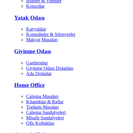
Büfeler & Vitrinler
Konsollar
Yatak Odası
Karyolalar
Komodinler & Şifonyerler
Makyaj Masaları
Giyinme Odası
Gardıroplar
Giyinme Odası Dolapları
Ada Dolaplar
Home Office
Çalışma Masaları
Kitaplıklar & Raflar
Toplantı Masaları
Çalışma Sandalyeleri
Misafir Sandalyeleri
Ofis Koltukları