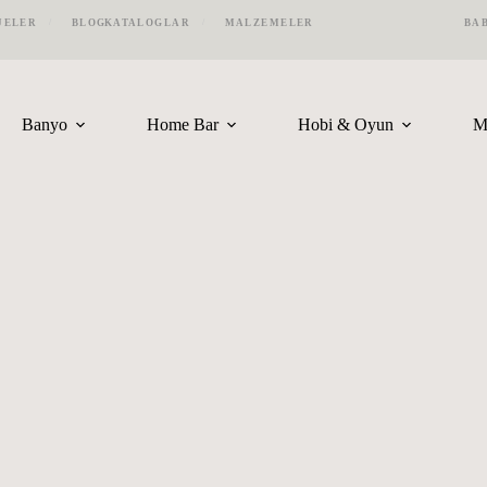
JELER
BLOG
KATALOGLAR
MALZEMELER
BA
Banyo
Home Bar
Hobi & Oyun
M