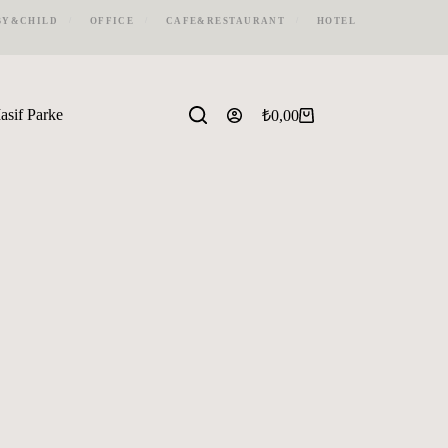
BY&CHILD
OFFICE
CAFE&RESTAURANT
HOTEL
asif Parke
₺
0,00
Shopping
cart