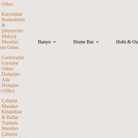
 Odası
Karyolalar
Komodinler
&
Şifonyerler
Makyaj
Masaları
Banyo
Home Bar
Hobi & O
nme Odası
Gardıroplar
Giyinme
Odası
Dolapları
Ada
Dolaplar
 Office
Çalışma
Masaları
Kitaplıklar
& Raflar
Toplantı
Masaları
Çalışma