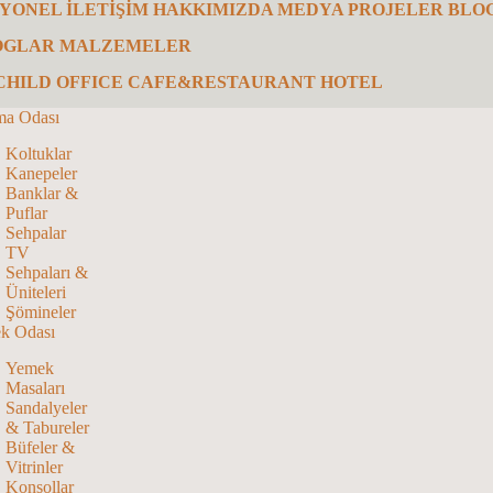
SYONEL
İLETİŞİM
HAKKIMIZDA
MEDYA
PROJELER
BLO
OGLAR
MALZEMELER
CHILD
OFFICE
CAFE&RESTAURANT
HOTEL
ma Odası
Koltuklar
Kanepeler
Banklar &
Puflar
Sehpalar
TV
Sehpaları &
Üniteleri
Şömineler
k Odası
Yemek
Masaları
Sandalyeler
& Tabureler
Büfeler &
Vitrinler
Konsollar