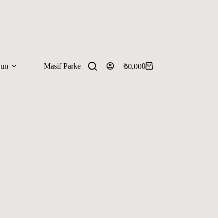
yun
Masif Parke
0
₺
0,00
Shopping
cart