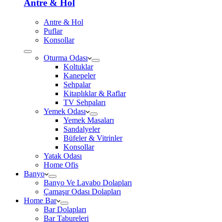
Antre & Hol
Antre & Hol
Puflar
Konsollar
Oturma Odası
Koltuklar
Kanepeler
Sehpalar
Kitaplıklar & Raflar
TV Sehpaları
Yemek Odası
Yemek Masaları
Sandalyeler
Büfeler & Vitrinler
Konsollar
Yatak Odası
Home Ofis
Banyo
Banyo Ve Lavabo Dolapları
Çamaşır Odası Dolapları
Home Bar
Bar Dolapları
Bar Tabureleri