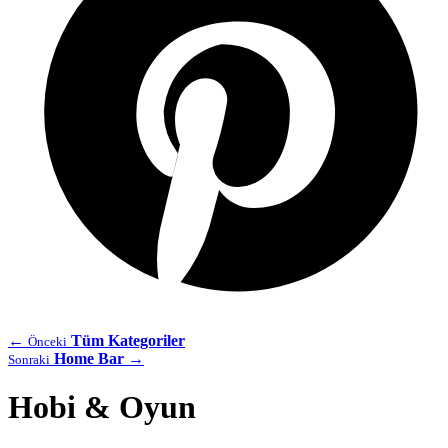
←
Tüm Kategoriler
Önceki
Home Bar
→
Sonraki
Hobi & Oyun