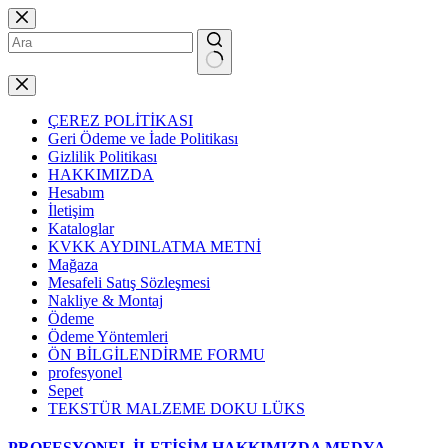
Skip
to
content
No
results
ÇEREZ POLİTİKASI
Geri Ödeme ve İade Politikası
Gizlilik Politikası
HAKKIMIZDA
Hesabım
İletişim
Kataloglar
KVKK AYDINLATMA METNİ
Mağaza
Mesafeli Satış Sözleşmesi
Nakliye & Montaj
Ödeme
Ödeme Yöntemleri
ÖN BİLGİLENDİRME FORMU
profesyonel
Sepet
TEKSTÜR MALZEME DOKU LÜKS
PROFESYONEL
İLETİŞİM
HAKKIMIZDA
MEDYA