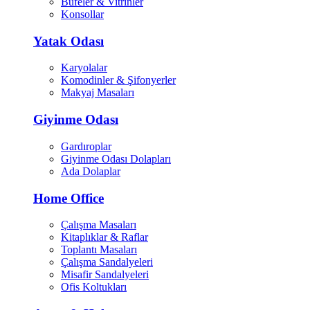
Büfeler & Vitrinler
Konsollar
Yatak Odası
Karyolalar
Komodinler & Şifonyerler
Makyaj Masaları
Giyinme Odası
Gardıroplar
Giyinme Odası Dolapları
Ada Dolaplar
Home Office
Çalışma Masaları
Kitaplıklar & Raflar
Toplantı Masaları
Çalışma Sandalyeleri
Misafir Sandalyeleri
Ofis Koltukları