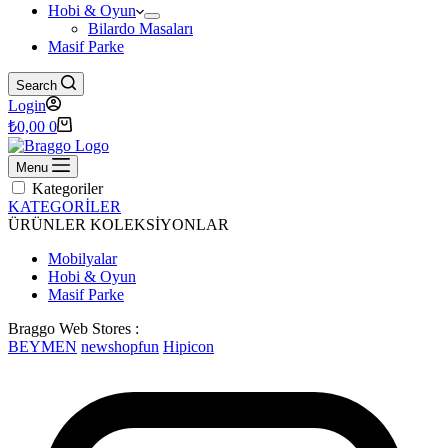
Hobi & Oyun
Bilardo Masaları
Masif Parke
Search
Login
Shopping
₺
0,00
0
cart
Menu
Kategoriler
KATEGORİLER
ÜRÜNLER
KOLEKSİYONLAR
Mobilyalar
Hobi & Oyun
Masif Parke
Braggo Web Stores :
BEYMEN
newshopfun
Hipicon