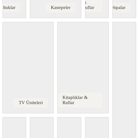
&
oltuklar
Kanepeler
Puflar
Sehpalar
Kitaplıklar &
TV Üniteleri
Raflar