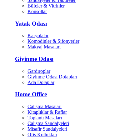
Sandalyeler & Tabureler
Büfeler & Vitrinler
Konsollar
Yatak Odası
Karyolalar
Komodinler & Şifonyerler
Makyaj Masaları
Giyinme Odası
Gardıroplar
Giyinme Odası Dolapları
Ada Dolaplar
Home Office
Çalışma Masaları
Kitaplıklar & Raflar
Toplantı Masaları
Çalışma Sandalyeleri
Misafir Sandalyeleri
Ofis Koltukları