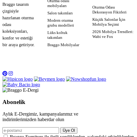
Oturma odası
Braggo tasarım
mobilyaları
Oturma Odası
çizgisiyle
Dekorasyon Fikirleri
Salon takımları
hazırlanan oturma
Küçük Salonlar İçin
Modern oturma
Mobilya Seçimi
odası
grubu modelleri
koleksiyonları,
2026 Mobilya Trendleri:
Lüks koltuk
Wabi ve Fox
takımları
konfor ve estetiği
Braggo Mobilyalar
bir araya getiriyor.
Abonelik
Aylık E-Dergimiz, kampanyalarımız ve
indirimlerimizden haberdar olun
Üye Ol
Braggo Furniture ile ilgili yeniliklerden, yakındaki etkinliklerden