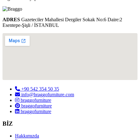
ADRES
Gazeteciler Mahallesi Dergiler Sokak No:6 Daire:2
Esentepe-Şişli / İSTANBUL
+90 542 354 50 35
info@braggofurniture.com
braggofurniture
braggofurniture
braggofurniture
BİZ
Hakkımızda