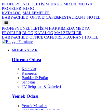
PROFESYONEL
|
İLETİŞİM
|
HAKKIMIZDA
|
MEDYA
|
PROJELER
|
BLOG
KATALOG
|
MALZEMELER
BABY&CHILD
|
OFFICE
|
CAFE&RESTAURANT
|
HOTEL
PROFESYONEL
İLETİŞİM
HAKKIMIZDA
MEDYA
PROJELER
BLOG
KATALOG
MALZEMELER
BABY&CHILD
OFFICE
CAFE&RESTAURANT
HOTEL
MOBİLYALAR
Oturma Odası
Koltuklar
Kanepeler
Banklar & Puflar
Sehpalar
TV Sehpaları & Üniteleri
Yemek Odası
Yemek Masaları