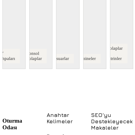
Dolaplar
TV
Konsol
&
ehpaları
Dolaplar
Dresuarlar
Şömineler
Vitrinler
Anahtar
SEO'yu
Oturma
Kelimeler
Destekleyecek
Odası
Makaleler