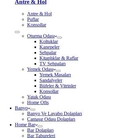
Antre & Hol
Antre & Hol
Puflar
Konsollar
Oturma Odası
Koltuklar
Kanepeler
Sehpalar
Kitaplıklar & Raflar
TV Sehpaları
Yemek Odası
Yemek Masaları
Sandalyeler
Büfeler & Vitrinler
Konsollar
Yatak Odası
Home Ofis
Banyo
Banyo Ve Lavabo Dolapları
Çamaşır Odası Dolapları
Home Bar
Bar Dolapları
Bar Tabureleri