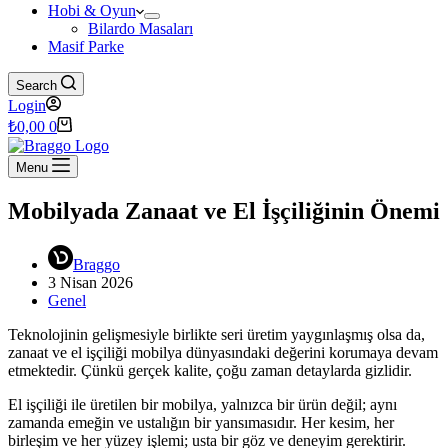
Hobi & Oyun
Bilardo Masaları
Masif Parke
Search
Login
Shopping
₺
0,00
0
cart
Menu
Mobilyada Zanaat ve El İşçiliğinin Önemi
Braggo
3 Nisan 2026
Genel
Teknolojinin gelişmesiyle birlikte seri üretim yaygınlaşmış olsa da,
zanaat ve el işçiliği mobilya dünyasındaki değerini korumaya devam
etmektedir. Çünkü gerçek kalite, çoğu zaman detaylarda gizlidir.
El işçiliği ile üretilen bir mobilya, yalnızca bir ürün değil; aynı
zamanda emeğin ve ustalığın bir yansımasıdır. Her kesim, her
birleşim ve her yüzey işlemi; usta bir göz ve deneyim gerektirir.