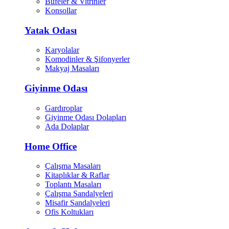
Büfeler & Vitrinler
Konsollar
Yatak Odası
Karyolalar
Komodinler & Şifonyerler
Makyaj Masaları
Giyinme Odası
Gardıroplar
Giyinme Odası Dolapları
Ada Dolaplar
Home Office
Çalışma Masaları
Kitaplıklar & Raflar
Toplantı Masaları
Çalışma Sandalyeleri
Misafir Sandalyeleri
Ofis Koltukları