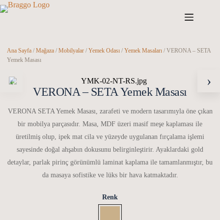
Skip
to
content
Ana Sayfa
/
Mağaza
/
Mobilyalar
/
Yemek Odası
/
Yemek Masaları
/ VERONA – SETA
Yemek Masası
‹
›
VERONA – SETA Yemek Masası
VERONA SETA Yemek Masası, zarafeti ve modern tasarımıyla öne çıkan
bir mobilya parçasıdır. Masa, MDF üzeri masif meşe kaplaması ile
üretilmiş olup, ipek mat cila ve yüzeyde uygulanan fırçalama işlemi
sayesinde doğal ahşabın dokusunu belirginleştirir. Ayaklardaki gold
detaylar, parlak pirinç görünümlü laminat kaplama ile tamamlanmıştır, bu
da masaya sofistike ve lüks bir hava katmaktadır.
Renk