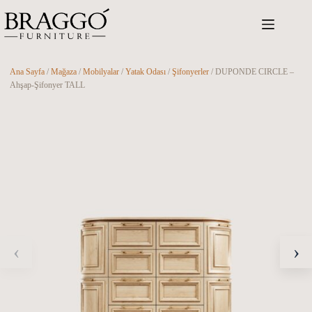
Skip
to
content
Ana Sayfa
/
Mağaza
/
Mobilyalar
/
Yatak Odası
/
Şifonyerler
/ DUPONDE CIRCLE –
Ahşap-Şifonyer TALL
‹
›