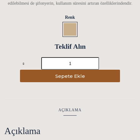
edilebilmesi de şifonyerin, kullanım süresini artıran özelliklerindendir.
Renk
Teklif Alın
DUPONDE
>
CIRCLE,
DUPONDE
Sepete Ekle
-
Ahşap-
Şifonyer
TALL
adet
AÇIKLAMA
Açıklama