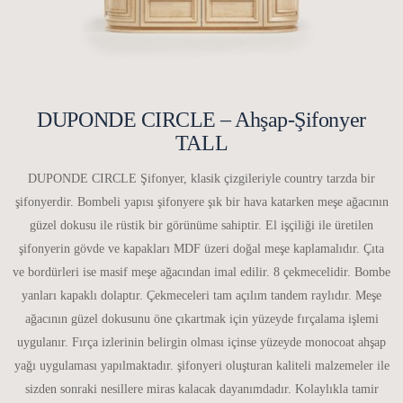
DUPONDE CIRCLE – Ahşap-Şifonyer
TALL
DUPONDE CIRCLE Şifonyer, klasik çizgileriyle country tarzda bir
şifonyerdir. Bombeli yapısı şifonyere şık bir hava katarken meşe ağacının
güzel dokusu ile rüstik bir görünüme sahiptir. El işçiliği ile üretilen
şifonyerin gövde ve kapakları MDF üzeri doğal meşe kaplamalıdır. Çıta
ve bordürleri ise masif meşe ağacından imal edilir. 8 çekmecelidir. Bombe
yanları kapaklı dolaptır. Çekmeceleri tam açılım tandem raylıdır. Meşe
ağacının güzel dokusunu öne çıkartmak için yüzeyde fırçalama işlemi
uygulanır. Fırça izlerinin belirgin olması içinse yüzeyde monocoat ahşap
yağı uygulaması yapılmaktadır. şifonyeri oluşturan kaliteli malzemeler ile
sizden sonraki nesillere miras kalacak dayanımdadır. Kolaylıkla tamir