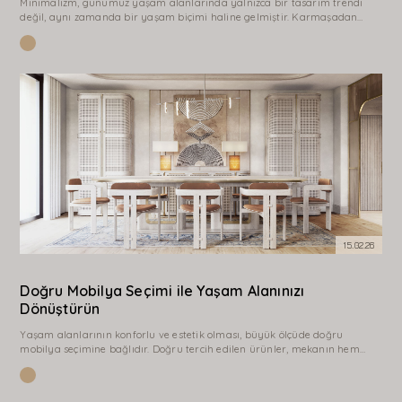
Minimalizm, günümüz yaşam alanlarında yalnızca bir tasarım trendi
değil, aynı zamanda bir yaşam biçimi haline gelmiştir. Karmaşadan
uzak, sade ve dengeli mekanlar oluşturma fikri; özellikle şehir hayatının
yoğun temposu içinde daha fazla önem kazanmıştır. Minimal tasarımın
temelinde “az ama öz”…
15.02.26
Doğru Mobilya Seçimi ile Yaşam Alanınızı
Dönüştürün
Yaşam alanlarının konforlu ve estetik olması, büyük ölçüde doğru
mobilya seçimine bağlıdır. Doğru tercih edilen ürünler, mekanın hem
kullanım kolaylığını artırır hem de görsel olarak daha dengeli bir yapı
oluşturur. ...