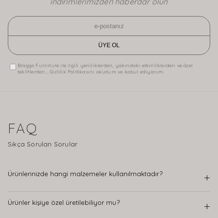
indirimlerimizden haberdar olun
ÜYE OL
Braggo Furniture ile ilgili yeniliklerden, yakındaki etkinliklerden ve özel
tekliflerden... Gizlilik Politikasını okudum ve kabul ediyorum.
FAQ
Sıkça Sorulan Sorular
Ürünlerinizde hangi malzemeler kullanılmaktadır?
+
Ürünler kişiye özel üretilebiliyor mu?
+