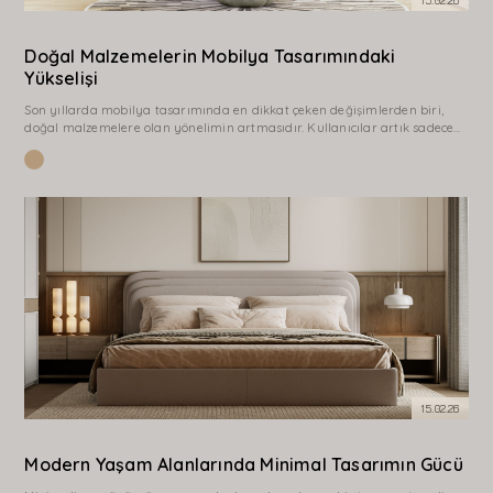
15.02.26
Doğal Malzemelerin Mobilya Tasarımındaki
Yükselişi
Son yıllarda mobilya tasarımında en dikkat çeken değişimlerden biri,
doğal malzemelere olan yönelimin artmasıdır. Kullanıcılar artık sadece
şık görünen değil, aynı zamanda doğallık hissi veren ürünleri tercih
etmektedir. Doğal ahşap, bu dönüşümün merkezinde yer alır. Her ağacın
kendine özgü damar…
15.02.26
Modern Yaşam Alanlarında Minimal Tasarımın Gücü