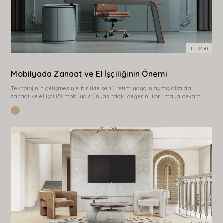
15.02.26
Mobilyada Zanaat ve El İşçiliğinin Önemi
Teknolojinin gelişmesiyle birlikte seri üretim yaygınlaşmış olsa da,
zanaat ve el işçiliği mobilya dünyasındaki değerini korumaya devam
etmektedir. Çünkü gerçek kalite, çoğu zaman detaylarda gizlidir. El işçiliği
ile üretilen bir mobilya, yalnızca bir ürün değil; aynı zamanda emeğin ve
ustalığın…