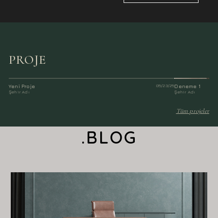
PROJE
Yeni Proje
05/23/25
Deneme 1
Şehir Adı
Şehir Adı
Tüm projeler
.BLOG