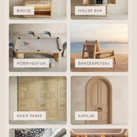
BANYO
HOUSE BAR
HOBBY&OYUN
BAHÇE&PEYZAJ
MASİF PARKE
KAPILAR