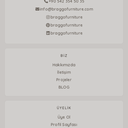
+90 542 354 50 35
info@braggofurniture.com
braggofurniture
braggofurniture
braggofurniture
BİZ
Hakkımızda
İletişim
Projeler
BLOG
ÜYELİK
Üye Ol
Profil Sayfası