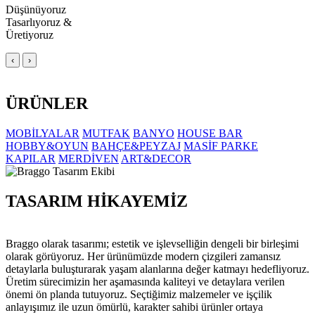
Düşünüyoruz
Tasarlıyoruz &
Üretiyoruz
‹
›
ÜRÜNLER
MOBİLYALAR
MUTFAK
BANYO
HOUSE BAR
HOBBY&OYUN
BAHÇE&PEYZAJ
MASİF PARKE
KAPILAR
MERDİVEN
ART&DECOR
TASARIM HİKAYEMİZ
Braggo olarak tasarımı; estetik ve işlevselliğin dengeli bir birleşimi
olarak görüyoruz. Her ürünümüzde modern çizgileri zamansız
detaylarla buluşturarak yaşam alanlarına değer katmayı hedefliyoruz.
Üretim sürecimizin her aşamasında kaliteyi ve detaylara verilen
önemi ön planda tutuyoruz. Seçtiğimiz malzemeler ve işçilik
anlayışımız ile uzun ömürlü, karakter sahibi ürünler ortaya