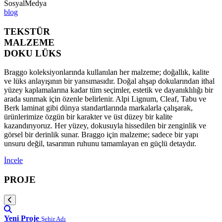
SosyalMedya
blog
TEKSTÜR
MALZEME
DOKU LÜKS
Braggo koleksiyonlarında kullanılan her malzeme; doğallık, kalite
ve lüks anlayışının bir yansımasıdır. Doğal ahşap dokularından ithal
yüzey kaplamalarına kadar tüm seçimler, estetik ve dayanıklılığı bir
arada sunmak için özenle belirlenir. Alpi Lignum, Cleaf, Tabu ve
Berk laminat gibi dünya standartlarında markalarla çalışarak,
ürünlerimize özgün bir karakter ve üst düzey bir kalite
kazandırıyoruz. Her yüzey, dokusuyla hissedilen bir zenginlik ve
görsel bir derinlik sunar. Braggo için malzeme; sadece bir yapı
unsuru değil, tasarımın ruhunu tamamlayan en güçlü detaydır.
İncele
PROJE
Yeni Proje
Şehir Adı