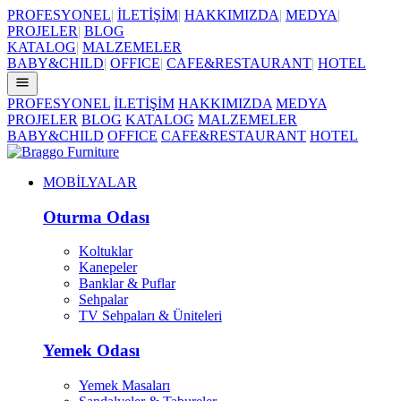
PROFESYONEL
|
İLETİŞİM
|
HAKKIMIZDA
|
MEDYA
|
PROJELER
|
BLOG
KATALOG
|
MALZEMELER
BABY&CHILD
|
OFFICE
|
CAFE&RESTAURANT
|
HOTEL
PROFESYONEL
İLETİŞİM
HAKKIMIZDA
MEDYA
PROJELER
BLOG
KATALOG
MALZEMELER
BABY&CHILD
OFFICE
CAFE&RESTAURANT
HOTEL
MOBİLYALAR
Oturma Odası
Koltuklar
Kanepeler
Banklar & Puflar
Sehpalar
TV Sehpaları & Üniteleri
Yemek Odası
Yemek Masaları