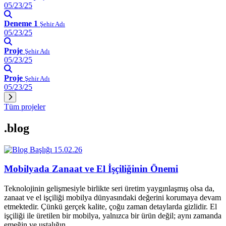
05/23/25
Deneme 1
Şehir Adı
05/23/25
Proje
Şehir Adı
05/23/25
Proje
Şehir Adı
05/23/25
Tüm projeler
.blog
15.02.26
Mobilyada Zanaat ve El İşçiliğinin Önemi
Teknolojinin gelişmesiyle birlikte seri üretim yaygınlaşmış olsa da,
zanaat ve el işçiliği mobilya dünyasındaki değerini korumaya devam
etmektedir. Çünkü gerçek kalite, çoğu zaman detaylarda gizlidir. El
işçiliği ile üretilen bir mobilya, yalnızca bir ürün değil; aynı zamanda
emeğin ve ustalığın…