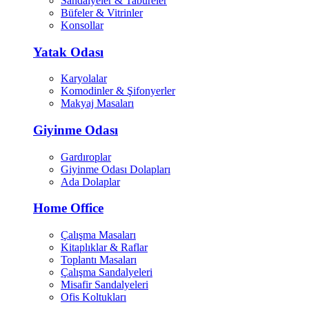
Sandalyeler & Tabureler
Büfeler & Vitrinler
Konsollar
Yatak Odası
Karyolalar
Komodinler & Şifonyerler
Makyaj Masaları
Giyinme Odası
Gardıroplar
Giyinme Odası Dolapları
Ada Dolaplar
Home Office
Çalışma Masaları
Kitaplıklar & Raflar
Toplantı Masaları
Çalışma Sandalyeleri
Misafir Sandalyeleri
Ofis Koltukları