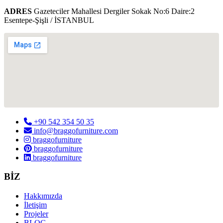
ADRES
Gazeteciler Mahallesi Dergiler Sokak No:6 Daire:2
Esentepe-Şişli / İSTANBUL
+90 542 354 50 35
info@braggofurniture.com
braggofurniture
braggofurniture
braggofurniture
BİZ
Hakkımızda
İletişim
Projeler
BLOG