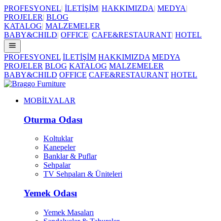
PROFESYONEL
|
İLETİŞİM
|
HAKKIMIZDA
|
MEDYA
|
PROJELER
|
BLOG
KATALOG
|
MALZEMELER
BABY&CHILD
|
OFFICE
|
CAFE&RESTAURANT
|
HOTEL
PROFESYONEL
İLETİŞİM
HAKKIMIZDA
MEDYA
PROJELER
BLOG
KATALOG
MALZEMELER
BABY&CHILD
OFFICE
CAFE&RESTAURANT
HOTEL
MOBİLYALAR
Oturma Odası
Koltuklar
Kanepeler
Banklar & Puflar
Sehpalar
TV Sehpaları & Üniteleri
Yemek Odası
Yemek Masaları