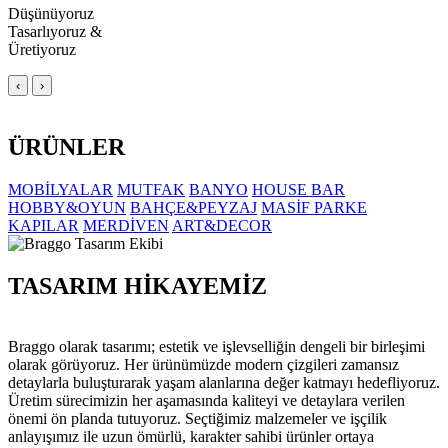
Düşünüyoruz
Tasarlıyoruz &
Üretiyoruz
‹
›
ÜRÜNLER
MOBİLYALAR
MUTFAK
BANYO
HOUSE BAR
HOBBY&OYUN
BAHÇE&PEYZAJ
MASİF PARKE
KAPILAR
MERDİVEN
ART&DECOR
TASARIM HİKAYEMİZ
Braggo olarak tasarımı; estetik ve işlevselliğin dengeli bir birleşimi
olarak görüyoruz. Her ürünümüzde modern çizgileri zamansız
detaylarla buluşturarak yaşam alanlarına değer katmayı hedefliyoruz.
Üretim sürecimizin her aşamasında kaliteyi ve detaylara verilen
önemi ön planda tutuyoruz. Seçtiğimiz malzemeler ve işçilik
anlayışımız ile uzun ömürlü, karakter sahibi ürünler ortaya