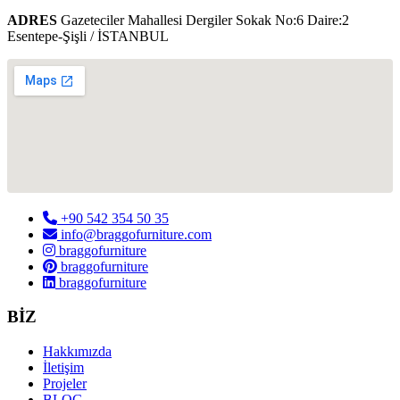
ADRES
Gazeteciler Mahallesi Dergiler Sokak No:6 Daire:2
Esentepe-Şişli / İSTANBUL
+90 542 354 50 35
info@braggofurniture.com
braggofurniture
braggofurniture
braggofurniture
BİZ
Hakkımızda
İletişim
Projeler
BLOG