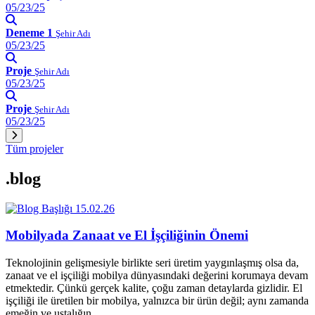
05/23/25
Deneme 1
Şehir Adı
05/23/25
Proje
Şehir Adı
05/23/25
Proje
Şehir Adı
05/23/25
Tüm projeler
.blog
15.02.26
Mobilyada Zanaat ve El İşçiliğinin Önemi
Teknolojinin gelişmesiyle birlikte seri üretim yaygınlaşmış olsa da,
zanaat ve el işçiliği mobilya dünyasındaki değerini korumaya devam
etmektedir. Çünkü gerçek kalite, çoğu zaman detaylarda gizlidir. El
işçiliği ile üretilen bir mobilya, yalnızca bir ürün değil; aynı zamanda
emeğin ve ustalığın…