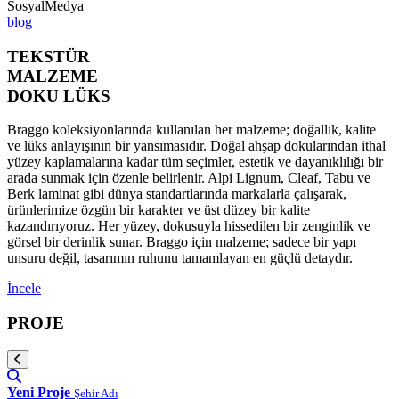
SosyalMedya
blog
TEKSTÜR
MALZEME
DOKU LÜKS
Braggo koleksiyonlarında kullanılan her malzeme; doğallık, kalite
ve lüks anlayışının bir yansımasıdır. Doğal ahşap dokularından ithal
yüzey kaplamalarına kadar tüm seçimler, estetik ve dayanıklılığı bir
arada sunmak için özenle belirlenir. Alpi Lignum, Cleaf, Tabu ve
Berk laminat gibi dünya standartlarında markalarla çalışarak,
ürünlerimize özgün bir karakter ve üst düzey bir kalite
kazandırıyoruz. Her yüzey, dokusuyla hissedilen bir zenginlik ve
görsel bir derinlik sunar. Braggo için malzeme; sadece bir yapı
unsuru değil, tasarımın ruhunu tamamlayan en güçlü detaydır.
İncele
PROJE
Yeni Proje
Şehir Adı