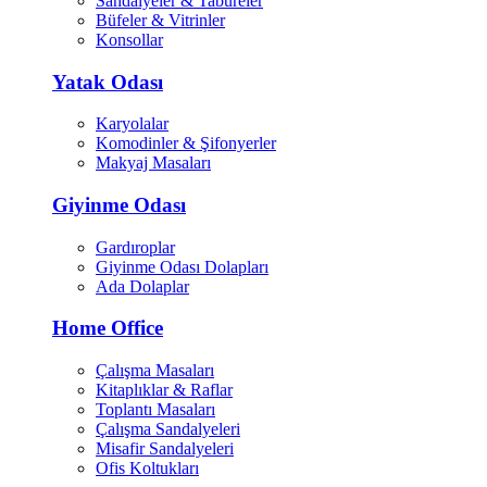
Sandalyeler & Tabureler
Büfeler & Vitrinler
Konsollar
Yatak Odası
Karyolalar
Komodinler & Şifonyerler
Makyaj Masaları
Giyinme Odası
Gardıroplar
Giyinme Odası Dolapları
Ada Dolaplar
Home Office
Çalışma Masaları
Kitaplıklar & Raflar
Toplantı Masaları
Çalışma Sandalyeleri
Misafir Sandalyeleri
Ofis Koltukları