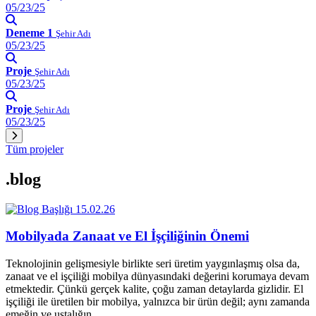
05/23/25
Deneme 1
Şehir Adı
05/23/25
Proje
Şehir Adı
05/23/25
Proje
Şehir Adı
05/23/25
Tüm projeler
.blog
15.02.26
Mobilyada Zanaat ve El İşçiliğinin Önemi
Teknolojinin gelişmesiyle birlikte seri üretim yaygınlaşmış olsa da,
zanaat ve el işçiliği mobilya dünyasındaki değerini korumaya devam
etmektedir. Çünkü gerçek kalite, çoğu zaman detaylarda gizlidir. El
işçiliği ile üretilen bir mobilya, yalnızca bir ürün değil; aynı zamanda
emeğin ve ustalığın…