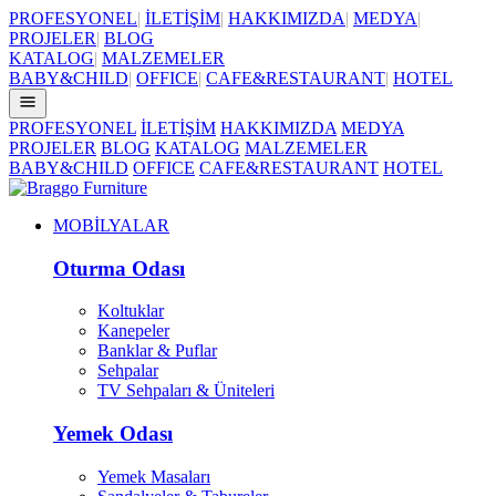
PROFESYONEL
|
İLETİŞİM
|
HAKKIMIZDA
|
MEDYA
|
PROJELER
|
BLOG
KATALOG
|
MALZEMELER
BABY&CHILD
|
OFFICE
|
CAFE&RESTAURANT
|
HOTEL
PROFESYONEL
İLETİŞİM
HAKKIMIZDA
MEDYA
PROJELER
BLOG
KATALOG
MALZEMELER
BABY&CHILD
OFFICE
CAFE&RESTAURANT
HOTEL
MOBİLYALAR
Oturma Odası
Koltuklar
Kanepeler
Banklar & Puflar
Sehpalar
TV Sehpaları & Üniteleri
Yemek Odası
Yemek Masaları