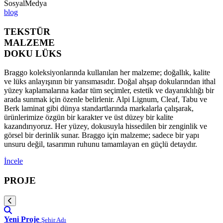
SosyalMedya
blog
TEKSTÜR
MALZEME
DOKU LÜKS
Braggo koleksiyonlarında kullanılan her malzeme; doğallık, kalite
ve lüks anlayışının bir yansımasıdır. Doğal ahşap dokularından ithal
yüzey kaplamalarına kadar tüm seçimler, estetik ve dayanıklılığı bir
arada sunmak için özenle belirlenir. Alpi Lignum, Cleaf, Tabu ve
Berk laminat gibi dünya standartlarında markalarla çalışarak,
ürünlerimize özgün bir karakter ve üst düzey bir kalite
kazandırıyoruz. Her yüzey, dokusuyla hissedilen bir zenginlik ve
görsel bir derinlik sunar. Braggo için malzeme; sadece bir yapı
unsuru değil, tasarımın ruhunu tamamlayan en güçlü detaydır.
İncele
PROJE
Yeni Proje
Şehir Adı