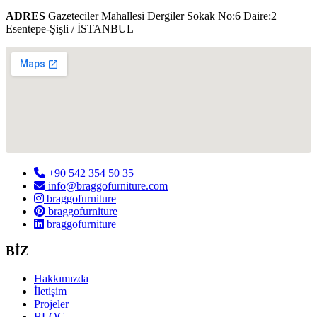
ADRES
Gazeteciler Mahallesi Dergiler Sokak No:6 Daire:2
Esentepe-Şişli / İSTANBUL
+90 542 354 50 35
info@braggofurniture.com
braggofurniture
braggofurniture
braggofurniture
BİZ
Hakkımızda
İletişim
Projeler
BLOG