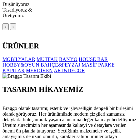
Düşünüyoruz
Tasarlıyoruz &
Üretiyoruz
‹
›
ÜRÜNLER
MOBİLYALAR
MUTFAK
BANYO
HOUSE BAR
HOBBY&OYUN
BAHÇE&PEYZAJ
MASİF PARKE
KAPILAR
MERDİVEN
ART&DECOR
TASARIM HİKAYEMİZ
Braggo olarak tasarımı; estetik ve işlevselliğin dengeli bir birleşimi
olarak görüyoruz. Her ürünümüzde modern çizgileri zamansız
detaylarla buluşturarak yaşam alanlarına değer katmayı hedefliyoruz.
Üretim sürecimizin her aşamasında kaliteyi ve detaylara verilen
önemi ön planda tutuyoruz. Seçtiğimiz malzemeler ve işçilik
anlayışımız ile uzun ömürlü, karakter sahibi ürünler ortaya