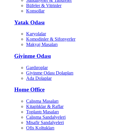
Sandalyeler & Tabureler
Büfeler & Vitrinler
Konsollar
Yatak Odası
Karyolalar
Komodinler & Şifonyerler
Makyaj Masaları
Giyinme Odası
Gardıroplar
Giyinme Odası Dolapları
Ada Dolaplar
Home Office
Çalışma Masaları
Kitaplıklar & Raflar
Toplantı Masaları
Çalışma Sandalyeleri
Misafir Sandalyeleri
Ofis Koltukları