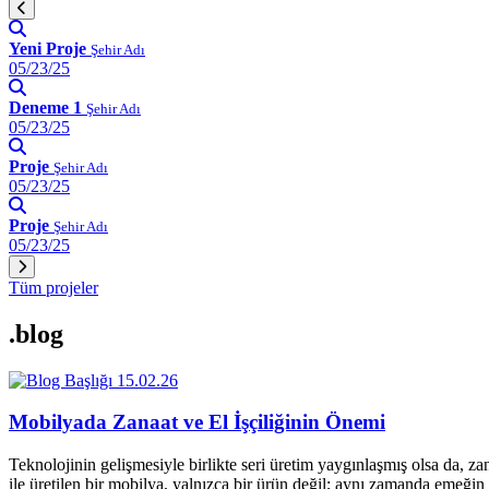
Yeni Proje
Şehir Adı
05/23/25
Deneme 1
Şehir Adı
05/23/25
Proje
Şehir Adı
05/23/25
Proje
Şehir Adı
05/23/25
Tüm projeler
.blog
15.02.26
Mobilyada Zanaat ve El İşçiliğinin Önemi
Teknolojinin gelişmesiyle birlikte seri üretim yaygınlaşmış olsa da, z
ile üretilen bir mobilya, yalnızca bir ürün değil; aynı zamanda emeğin