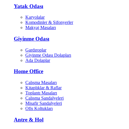
Yatak Odası
Karyolalar
Komodinler & Şifonyerler
Makyaj Masaları
Giyinme Odası
Gardıroplar
Giyinme Odası Dolapları
Ada Dolaplar
Home Office
Çalışma Masaları
Kitaplıklar & Raflar
Toplantı Masaları
Çalışma Sandalyeleri
Misafir Sandalyeleri
Ofis Koltukları
Antre & Hol