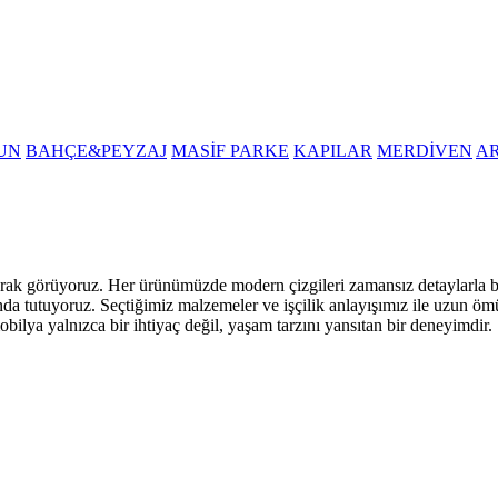
UN
BAHÇE&PEYZAJ
MASİF PARKE
KAPILAR
MERDİVEN
A
i olarak görüyoruz. Her ürünümüzde modern çizgileri zamansız detaylarla
nda tutuyoruz. Seçtiğimiz malzemeler ve işçilik anlayışımız ile uzun öm
obilya yalnızca bir ihtiyaç değil, yaşam tarzını yansıtan bir deneyimdir.