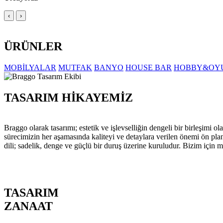
‹
›
ÜRÜNLER
MOBİLYALAR
MUTFAK
BANYO
HOUSE BAR
HOBBY&OY
TASARIM HİKAYEMİZ
Braggo olarak tasarımı; estetik ve işlevselliğin dengeli bir birleşim
sürecimizin her aşamasında kaliteyi ve detaylara verilen önemi ön pla
dili; sadelik, denge ve güçlü bir duruş üzerine kuruludur. Bizim için m
TASARIM
ZANAAT