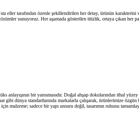
eller tarafından özenle şekillendirilen her detay, ürünün karakterini ve 
 çözümler sunuyoruz. Her aşamada gösterilen titizlik, ortaya çıkan her 
üks anlayışının bir yansımasıdır. Doğal ahşap dokularından ithal yüzey 
t gibi dünya standartlarında markalarla çalışarak, ürünlerimize özgün b
go için malzeme; sadece bir yapı unsuru değil, tasarımın ruhunu tamamla