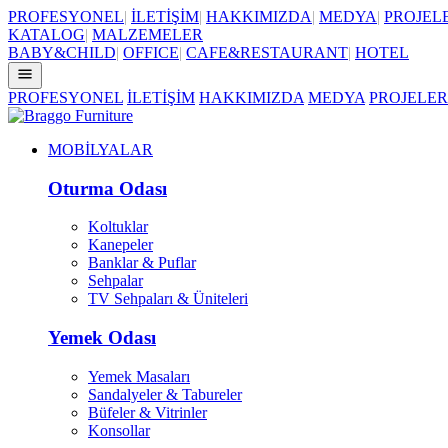
PROFESYONEL
|
İLETİŞİM
|
HAKKIMIZDA
|
MEDYA
|
PROJEL
KATALOG
|
MALZEMELER
BABY&CHILD
|
OFFICE
|
CAFE&RESTAURANT
|
HOTEL
PROFESYONEL
İLETİŞİM
HAKKIMIZDA
MEDYA
PROJELER
MOBİLYALAR
Oturma Odası
Koltuklar
Kanepeler
Banklar & Puflar
Sehpalar
TV Sehpaları & Üniteleri
Yemek Odası
Yemek Masaları
Sandalyeler & Tabureler
Büfeler & Vitrinler
Konsollar