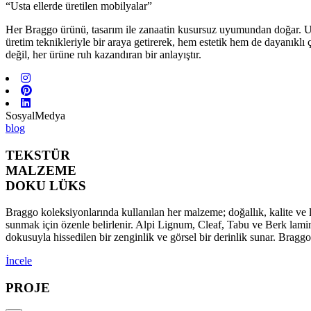
“Usta ellerde üretilen mobilyalar”
Her Braggo ürünü, tasarım ile zanaatin kusursuz uyumundan doğar. Usta 
üretim teknikleriyle bir araya getirerek, hem estetik hem de dayanıklı
değil, her ürüne ruh kazandıran bir anlayıştır.
SosyalMedya
blog
TEKSTÜR
MALZEME
DOKU LÜKS
Braggo koleksiyonlarında kullanılan her malzeme; doğallık, kalite ve l
sunmak için özenle belirlenir. Alpi Lignum, Cleaf, Tabu ve Berk lamina
dokusuyla hissedilen bir zenginlik ve görsel bir derinlik sunar. Brag
İncele
PROJE