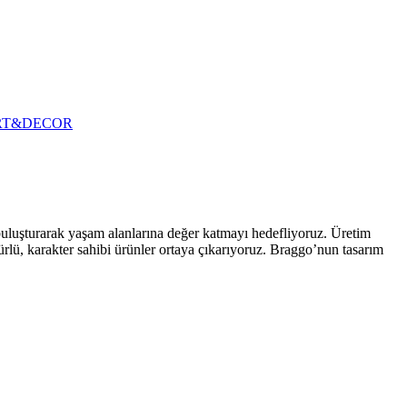
RT&DECOR
 buluşturarak yaşam alanlarına değer katmayı hedefliyoruz. Üretim
ürlü, karakter sahibi ürünler ortaya çıkarıyoruz. Braggo’nun tasarım