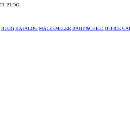
ER
|
BLOG
BLOG
KATALOG
MALZEMELER
BABY&CHILD
OFFICE
CA