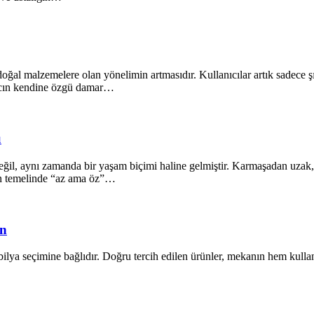
oğal malzemelere olan yönelimin artmasıdır. Kullanıcılar artık sadece ş
ğacın kendine özgü damar…
ü
il, aynı zamanda bir yaşam biçimi haline gelmiştir. Karmaşadan uzak, s
ın temelinde “az ama öz”…
ün
lya seçimine bağlıdır. Doğru tercih edilen ürünler, mekanın hem kullanı