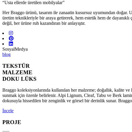
“Usta ellerde üretilen mobilyalar”
Her Braggo ürünü, tasarım ile zanaatin kusursuz uyumundan doğar. Usta 
üretim teknikleriyle bir araya getirerek, hem estetik hem de dayanıklı
değil, her ürüne ruh kazandıran bir anlayıştır.
SosyalMedya
blog
TEKSTÜR
MALZEME
DOKU LÜKS
Braggo koleksiyonlarında kullanılan her malzeme; doğallık, kalite ve l
sunmak için özenle belirlenir. Alpi Lignum, Cleaf, Tabu ve Berk lamina
dokusuyla hissedilen bir zenginlik ve görsel bir derinlik sunar. Brag
İncele
PROJE