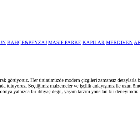
UN
BAHÇE&PEYZAJ
MASİF PARKE
KAPILAR
MERDİVEN
A
i olarak görüyoruz. Her ürünümüzde modern çizgileri zamansız detaylarla
nda tutuyoruz. Seçtiğimiz malzemeler ve işçilik anlayışımız ile uzun öm
obilya yalnızca bir ihtiyaç değil, yaşam tarzını yansıtan bir deneyimdir.