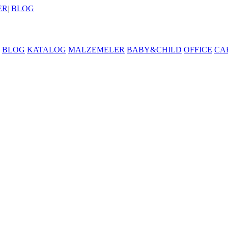
ER
|
BLOG
BLOG
KATALOG
MALZEMELER
BABY&CHILD
OFFICE
CA