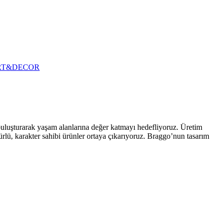
RT&DECOR
 buluşturarak yaşam alanlarına değer katmayı hedefliyoruz. Üretim
ürlü, karakter sahibi ürünler ortaya çıkarıyoruz. Braggo’nun tasarım