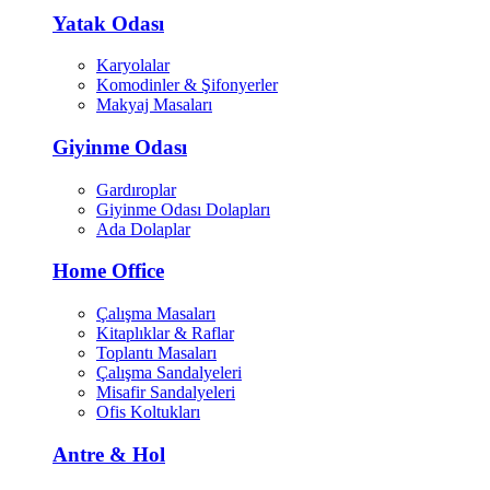
Yatak Odası
Karyolalar
Komodinler & Şifonyerler
Makyaj Masaları
Giyinme Odası
Gardıroplar
Giyinme Odası Dolapları
Ada Dolaplar
Home Office
Çalışma Masaları
Kitaplıklar & Raflar
Toplantı Masaları
Çalışma Sandalyeleri
Misafir Sandalyeleri
Ofis Koltukları
Antre & Hol