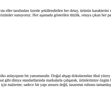
eller tarafından özenle şekillendirilen her detay, ürünün karakterini ve 
 çözümler sunuyoruz. Her aşamada gösterilen titizlik, ortaya çıkan her 
üks anlayışının bir yansımasıdır. Doğal ahşap dokularından ithal yüzey 
t gibi dünya standartlarında markalarla çalışarak, ürünlerimize özgün b
go için malzeme; sadece bir yapı unsuru değil, tasarımın ruhunu tamamla