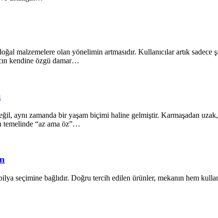
oğal malzemelere olan yönelimin artmasıdır. Kullanıcılar artık sadece ş
ğacın kendine özgü damar…
ü
il, aynı zamanda bir yaşam biçimi haline gelmiştir. Karmaşadan uzak, s
ın temelinde “az ama öz”…
ün
lya seçimine bağlıdır. Doğru tercih edilen ürünler, mekanın hem kullanı