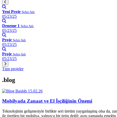
Yeni Proje
Şehir Adı
05/23/25
Deneme 1
Şehir Adı
05/23/25
Proje
Şehir Adı
05/23/25
Proje
Şehir Adı
05/23/25
Tüm projeler
.blog
15.02.26
Mobilyada Zanaat ve El İşçiliğinin Önemi
Teknolojinin gelişmesiyle birlikte seri üretim yaygınlaşmış olsa da, z
ile üretilen bir mobilya, yalnızca bir ürün değil; aynı zamanda emeğin