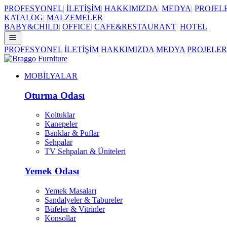
PROFESYONEL
|
İLETİŞİM
|
HAKKIMIZDA
|
MEDYA
|
PROJEL
KATALOG
|
MALZEMELER
BABY&CHILD
|
OFFICE
|
CAFE&RESTAURANT
|
HOTEL
PROFESYONEL
İLETİŞİM
HAKKIMIZDA
MEDYA
PROJELER
MOBİLYALAR
Oturma Odası
Koltuklar
Kanepeler
Banklar & Puflar
Sehpalar
TV Sehpaları & Üniteleri
Yemek Odası
Yemek Masaları
Sandalyeler & Tabureler
Büfeler & Vitrinler
Konsollar