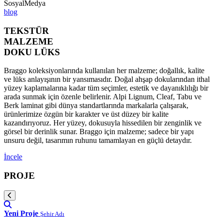
SosyalMedya
blog
TEKSTÜR
MALZEME
DOKU LÜKS
Braggo koleksiyonlarında kullanılan her malzeme; doğallık, kalite
ve lüks anlayışının bir yansımasıdır. Doğal ahşap dokularından ithal
yüzey kaplamalarına kadar tüm seçimler, estetik ve dayanıklılığı bir
arada sunmak için özenle belirlenir. Alpi Lignum, Cleaf, Tabu ve
Berk laminat gibi dünya standartlarında markalarla çalışarak,
ürünlerimize özgün bir karakter ve üst düzey bir kalite
kazandırıyoruz. Her yüzey, dokusuyla hissedilen bir zenginlik ve
görsel bir derinlik sunar. Braggo için malzeme; sadece bir yapı
unsuru değil, tasarımın ruhunu tamamlayan en güçlü detaydır.
İncele
PROJE
Yeni Proje
Şehir Adı