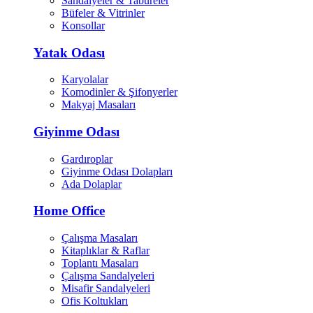
Sandalyeler & Tabureler
Büfeler & Vitrinler
Konsollar
Yatak Odası
Karyolalar
Komodinler & Şifonyerler
Makyaj Masaları
Giyinme Odası
Gardıroplar
Giyinme Odası Dolapları
Ada Dolaplar
Home Office
Çalışma Masaları
Kitaplıklar & Raflar
Toplantı Masaları
Çalışma Sandalyeleri
Misafir Sandalyeleri
Ofis Koltukları