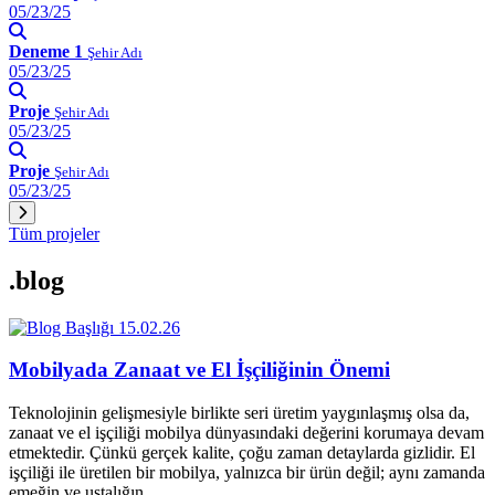
05/23/25
Deneme 1
Şehir Adı
05/23/25
Proje
Şehir Adı
05/23/25
Proje
Şehir Adı
05/23/25
Tüm projeler
.blog
15.02.26
Mobilyada Zanaat ve El İşçiliğinin Önemi
Teknolojinin gelişmesiyle birlikte seri üretim yaygınlaşmış olsa da,
zanaat ve el işçiliği mobilya dünyasındaki değerini korumaya devam
etmektedir. Çünkü gerçek kalite, çoğu zaman detaylarda gizlidir. El
işçiliği ile üretilen bir mobilya, yalnızca bir ürün değil; aynı zamanda
emeğin ve ustalığın…