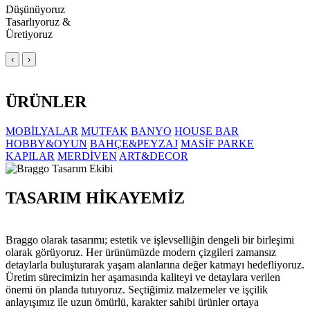
Düşünüyoruz
Tasarlıyoruz &
Üretiyoruz
‹
›
ÜRÜNLER
MOBİLYALAR
MUTFAK
BANYO
HOUSE BAR
HOBBY&OYUN
BAHÇE&PEYZAJ
MASİF PARKE
KAPILAR
MERDİVEN
ART&DECOR
TASARIM HİKAYEMİZ
Braggo olarak tasarımı; estetik ve işlevselliğin dengeli bir birleşimi
olarak görüyoruz. Her ürünümüzde modern çizgileri zamansız
detaylarla buluşturarak yaşam alanlarına değer katmayı hedefliyoruz.
Üretim sürecimizin her aşamasında kaliteyi ve detaylara verilen
önemi ön planda tutuyoruz. Seçtiğimiz malzemeler ve işçilik
anlayışımız ile uzun ömürlü, karakter sahibi ürünler ortaya