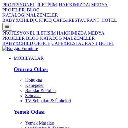
PROFESYONEL
|
İLETİŞİM
|
HAKKIMIZDA
|
MEDYA
|
PROJELER
|
BLOG
KATALOG
|
MALZEMELER
BABY&CHILD
|
OFFICE
|
CAFE&RESTAURANT
|
HOTEL
PROFESYONEL
İLETİŞİM
HAKKIMIZDA
MEDYA
PROJELER
BLOG
KATALOG
MALZEMELER
BABY&CHILD
OFFICE
CAFE&RESTAURANT
HOTEL
MOBİLYALAR
Oturma Odası
Koltuklar
Kanepeler
Banklar & Puflar
Sehpalar
TV Sehpaları & Üniteleri
Yemek Odası
Yemek Masaları