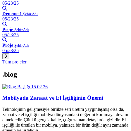
05/23/25
Deneme 1
Şehir Adı
05/23/25
Proje
Şehir Adı
05/23/25
Proje
Şehir Adı
05/23/25
Tüm projeler
.blog
15.02.26
Mobilyada Zanaat ve El İşçiliğinin Önemi
Teknolojinin gelişmesiyle birlikte seri üretim yaygınlaşmış olsa da,
zanaat ve el işçiliği mobilya dünyasındaki değerini korumaya devam
etmektedir. Çünkü gerçek kalite, çoğu zaman detaylarda gizlidir. El
işçiliği ile üretilen bir mobilya, yalnızca bir ürün değil; aynı zamanda
emeğin ve ustalığın…