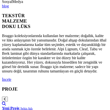
SosyalMedya
blog
TEKSTÜR
MALZEME
DOKU LÜKS
Braggo koleksiyonlarında kullanılan her malzeme; doğallık, kalite
ve lüks anlayışının bir yansımasıdır. Doğal ahşap dokularından ithal
yüzey kaplamalarına kadar tüm seçimler, estetik ve dayanıklılığı bir
arada sunmak için özenle belirlenir. Alpi Lignum, Cleaf, Tabu ve
Berk laminat gibi dünya standartlarında markalarla çalışarak,
ürünlerimize özgün bir karakter ve üst düzey bir kalite
kazandırıyoruz. Her yüzey, dokusuyla hissedilen bir zenginlik ve
görsel bir derinlik sunar. Braggo için malzeme; sadece bir yapı
unsuru değil, tasarımın ruhunu tamamlayan en güçlü detaydır.
İncele
PROJE
Yeni Proje
Şehir Adı