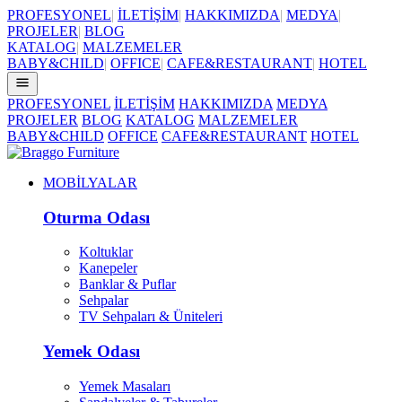
PROFESYONEL
|
İLETİŞİM
|
HAKKIMIZDA
|
MEDYA
|
PROJELER
|
BLOG
KATALOG
|
MALZEMELER
BABY&CHILD
|
OFFICE
|
CAFE&RESTAURANT
|
HOTEL
PROFESYONEL
İLETİŞİM
HAKKIMIZDA
MEDYA
PROJELER
BLOG
KATALOG
MALZEMELER
BABY&CHILD
OFFICE
CAFE&RESTAURANT
HOTEL
MOBİLYALAR
Oturma Odası
Koltuklar
Kanepeler
Banklar & Puflar
Sehpalar
TV Sehpaları & Üniteleri
Yemek Odası
Yemek Masaları