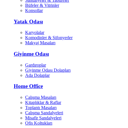
Sandalyeler & Tabureler
Büfeler & Vitrinler
Konsollar
Yatak Odası
Karyolalar
Komodinler & Şifonyerler
Makyaj Masaları
Giyinme Odası
Gardıroplar
Giyinme Odası Dolapları
Ada Dolaplar
Home Office
Çalışma Masaları
Kitaplıklar & Raflar
Toplantı Masaları
Çalışma Sandalyeleri
Misafir Sandalyeleri
Ofis Koltukları