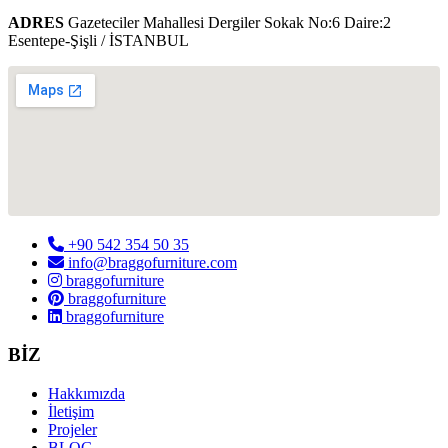
ADRES
Gazeteciler Mahallesi Dergiler Sokak No:6 Daire:2
Esentepe-Şişli / İSTANBUL
+90 542 354 50 35
info@braggofurniture.com
braggofurniture
braggofurniture
braggofurniture
BİZ
Hakkımızda
İletişim
Projeler
BLOG