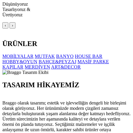
Düşünüyoruz
Tasarlıyoruz &
Üretiyoruz
‹
›
ÜRÜNLER
MOBİLYALAR
MUTFAK
BANYO
HOUSE BAR
HOBBY&OYUN
BAHÇE&PEYZAJ
MASİF PARKE
KAPILAR
MERDİVEN
ART&DECOR
TASARIM HİKAYEMİZ
Braggo olarak tasarımı; estetik ve işlevselliğin dengeli bir birleşimi
olarak görüyoruz. Her ürünümüzde modern çizgileri zamansız
detaylarla buluşturarak yaşam alanlarına değer katmayı hedefliyoruz.
Üretim sürecimizin her aşamasında kaliteyi ve detaylara verilen
önemi ön planda tutuyoruz. Seçtiğimiz malzemeler ve işçilik
anlayışımız ile uzun ömürlü, karakter sahibi ürünler ortaya