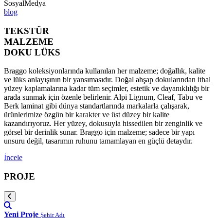
SosyalMedya
blog
TEKSTÜR
MALZEME
DOKU LÜKS
Braggo koleksiyonlarında kullanılan her malzeme; doğallık, kalite
ve lüks anlayışının bir yansımasıdır. Doğal ahşap dokularından ithal
yüzey kaplamalarına kadar tüm seçimler, estetik ve dayanıklılığı bir
arada sunmak için özenle belirlenir. Alpi Lignum, Cleaf, Tabu ve
Berk laminat gibi dünya standartlarında markalarla çalışarak,
ürünlerimize özgün bir karakter ve üst düzey bir kalite
kazandırıyoruz. Her yüzey, dokusuyla hissedilen bir zenginlik ve
görsel bir derinlik sunar. Braggo için malzeme; sadece bir yapı
unsuru değil, tasarımın ruhunu tamamlayan en güçlü detaydır.
İncele
PROJE
Yeni Proje
Şehir Adı