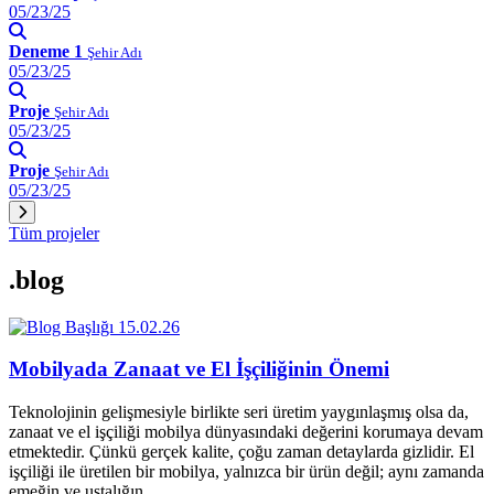
05/23/25
Deneme 1
Şehir Adı
05/23/25
Proje
Şehir Adı
05/23/25
Proje
Şehir Adı
05/23/25
Tüm projeler
.blog
15.02.26
Mobilyada Zanaat ve El İşçiliğinin Önemi
Teknolojinin gelişmesiyle birlikte seri üretim yaygınlaşmış olsa da,
zanaat ve el işçiliği mobilya dünyasındaki değerini korumaya devam
etmektedir. Çünkü gerçek kalite, çoğu zaman detaylarda gizlidir. El
işçiliği ile üretilen bir mobilya, yalnızca bir ürün değil; aynı zamanda
emeğin ve ustalığın…