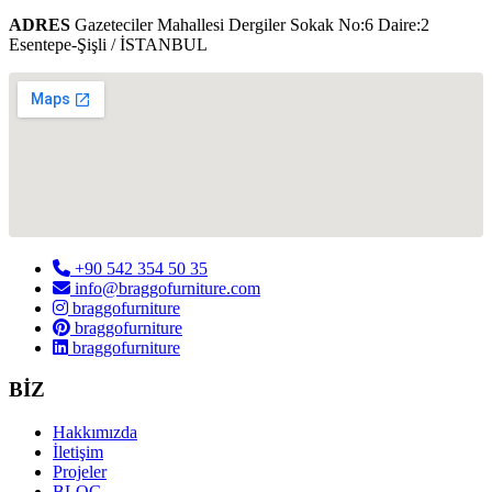
ADRES
Gazeteciler Mahallesi Dergiler Sokak No:6 Daire:2
Esentepe-Şişli / İSTANBUL
+90 542 354 50 35
info@braggofurniture.com
braggofurniture
braggofurniture
braggofurniture
BİZ
Hakkımızda
İletişim
Projeler
BLOG