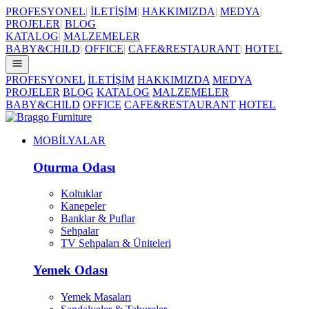
PROFESYONEL
|
İLETİŞİM
|
HAKKIMIZDA
|
MEDYA
|
PROJELER
|
BLOG
KATALOG
|
MALZEMELER
BABY&CHILD
|
OFFICE
|
CAFE&RESTAURANT
|
HOTEL
PROFESYONEL
İLETİŞİM
HAKKIMIZDA
MEDYA
PROJELER
BLOG
KATALOG
MALZEMELER
BABY&CHILD
OFFICE
CAFE&RESTAURANT
HOTEL
MOBİLYALAR
Oturma Odası
Koltuklar
Kanepeler
Banklar & Puflar
Sehpalar
TV Sehpaları & Üniteleri
Yemek Odası
Yemek Masaları