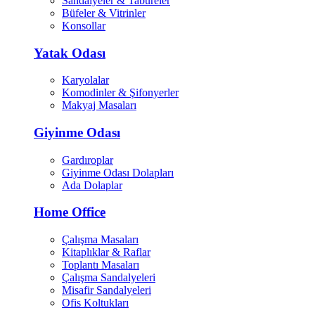
Sandalyeler & Tabureler
Büfeler & Vitrinler
Konsollar
Yatak Odası
Karyolalar
Komodinler & Şifonyerler
Makyaj Masaları
Giyinme Odası
Gardıroplar
Giyinme Odası Dolapları
Ada Dolaplar
Home Office
Çalışma Masaları
Kitaplıklar & Raflar
Toplantı Masaları
Çalışma Sandalyeleri
Misafir Sandalyeleri
Ofis Koltukları