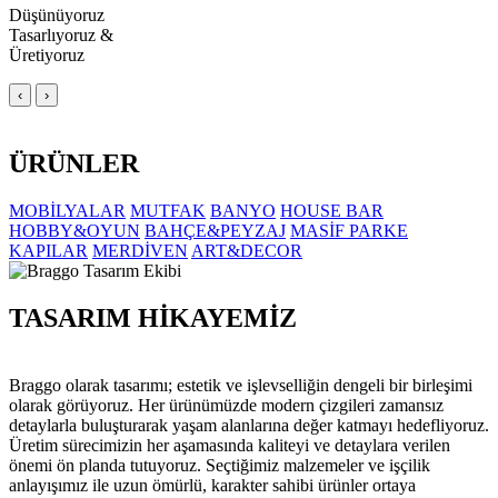
Düşünüyoruz
Tasarlıyoruz &
Üretiyoruz
‹
›
ÜRÜNLER
MOBİLYALAR
MUTFAK
BANYO
HOUSE BAR
HOBBY&OYUN
BAHÇE&PEYZAJ
MASİF PARKE
KAPILAR
MERDİVEN
ART&DECOR
TASARIM HİKAYEMİZ
Braggo olarak tasarımı; estetik ve işlevselliğin dengeli bir birleşimi
olarak görüyoruz. Her ürünümüzde modern çizgileri zamansız
detaylarla buluşturarak yaşam alanlarına değer katmayı hedefliyoruz.
Üretim sürecimizin her aşamasında kaliteyi ve detaylara verilen
önemi ön planda tutuyoruz. Seçtiğimiz malzemeler ve işçilik
anlayışımız ile uzun ömürlü, karakter sahibi ürünler ortaya