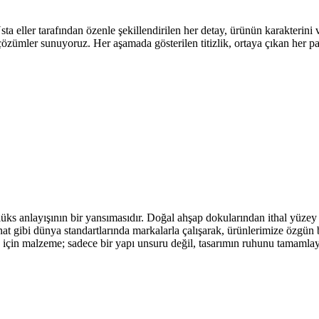
eller tarafından özenle şekillendirilen her detay, ürünün karakterini ve 
 çözümler sunuyoruz. Her aşamada gösterilen titizlik, ortaya çıkan her 
üks anlayışının bir yansımasıdır. Doğal ahşap dokularından ithal yüzey 
t gibi dünya standartlarında markalarla çalışarak, ürünlerimize özgün b
go için malzeme; sadece bir yapı unsuru değil, tasarımın ruhunu tamamla