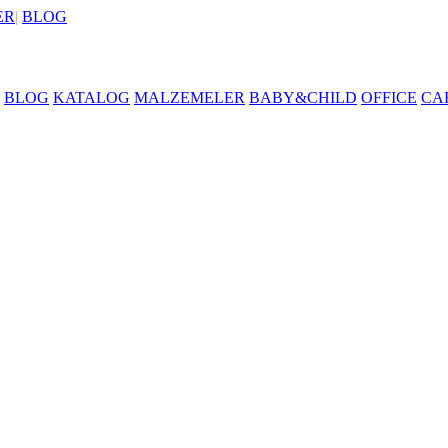
ER
|
BLOG
BLOG
KATALOG
MALZEMELER
BABY&CHILD
OFFICE
CA