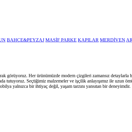
UN
BAHÇE&PEYZAJ
MASİF PARKE
KAPILAR
MERDİVEN
A
i olarak görüyoruz. Her ürünümüzde modern çizgileri zamansız detaylarla
nda tutuyoruz. Seçtiğimiz malzemeler ve işçilik anlayışımız ile uzun öm
obilya yalnızca bir ihtiyaç değil, yaşam tarzını yansıtan bir deneyimdir.