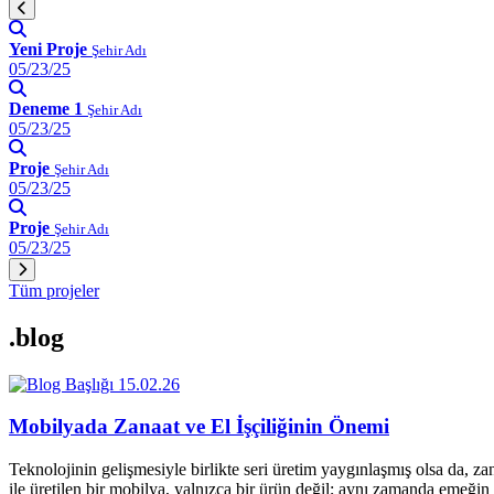
Yeni Proje
Şehir Adı
05/23/25
Deneme 1
Şehir Adı
05/23/25
Proje
Şehir Adı
05/23/25
Proje
Şehir Adı
05/23/25
Tüm projeler
.blog
15.02.26
Mobilyada Zanaat ve El İşçiliğinin Önemi
Teknolojinin gelişmesiyle birlikte seri üretim yaygınlaşmış olsa da, z
ile üretilen bir mobilya, yalnızca bir ürün değil; aynı zamanda emeğin