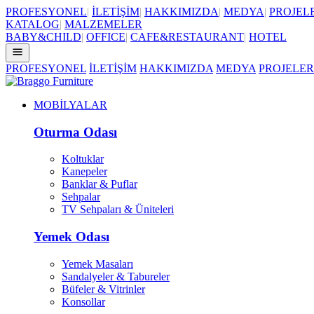
PROFESYONEL
|
İLETİŞİM
|
HAKKIMIZDA
|
MEDYA
|
PROJEL
KATALOG
|
MALZEMELER
BABY&CHILD
|
OFFICE
|
CAFE&RESTAURANT
|
HOTEL
PROFESYONEL
İLETİŞİM
HAKKIMIZDA
MEDYA
PROJELER
MOBİLYALAR
Oturma Odası
Koltuklar
Kanepeler
Banklar & Puflar
Sehpalar
TV Sehpaları & Üniteleri
Yemek Odası
Yemek Masaları
Sandalyeler & Tabureler
Büfeler & Vitrinler
Konsollar