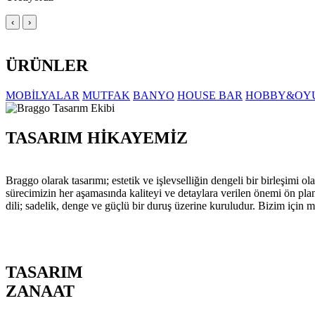
‹
›
ÜRÜNLER
MOBİLYALAR
MUTFAK
BANYO
HOUSE BAR
HOBBY&OY
TASARIM HİKAYEMİZ
Braggo olarak tasarımı; estetik ve işlevselliğin dengeli bir birleşim
sürecimizin her aşamasında kaliteyi ve detaylara verilen önemi ön pla
dili; sadelik, denge ve güçlü bir duruş üzerine kuruludur. Bizim için m
TASARIM
ZANAAT