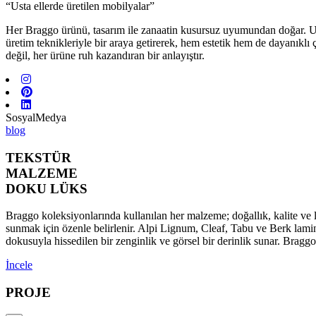
“Usta ellerde üretilen mobilyalar”
Her Braggo ürünü, tasarım ile zanaatin kusursuz uyumundan doğar. Usta 
üretim teknikleriyle bir araya getirerek, hem estetik hem de dayanıklı
değil, her ürüne ruh kazandıran bir anlayıştır.
SosyalMedya
blog
TEKSTÜR
MALZEME
DOKU LÜKS
Braggo koleksiyonlarında kullanılan her malzeme; doğallık, kalite ve l
sunmak için özenle belirlenir. Alpi Lignum, Cleaf, Tabu ve Berk lamina
dokusuyla hissedilen bir zenginlik ve görsel bir derinlik sunar. Brag
İncele
PROJE