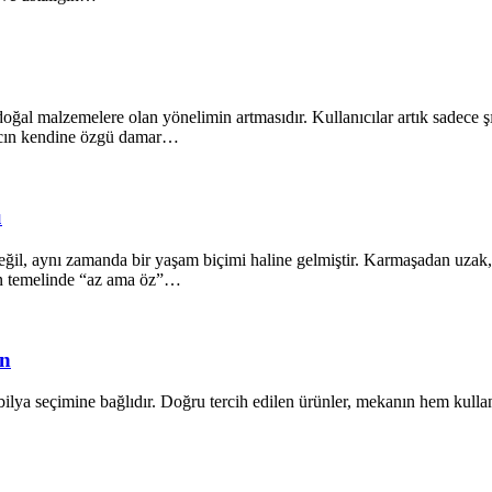
oğal malzemelere olan yönelimin artmasıdır. Kullanıcılar artık sadece ş
ğacın kendine özgü damar…
ü
il, aynı zamanda bir yaşam biçimi haline gelmiştir. Karmaşadan uzak, s
ın temelinde “az ama öz”…
ün
lya seçimine bağlıdır. Doğru tercih edilen ürünler, mekanın hem kullanı