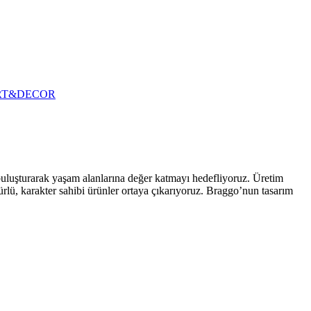
RT&DECOR
 buluşturarak yaşam alanlarına değer katmayı hedefliyoruz. Üretim
ürlü, karakter sahibi ürünler ortaya çıkarıyoruz. Braggo’nun tasarım