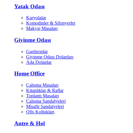
Yatak Odası
Karyolalar
Komodinler & Şifonyerler
Makyaj Masaları
Giyinme Odası
Gardıroplar
Giyinme Odası Dolapları
Ada Dolaplar
Home Office
Çalışma Masaları
Kitaplıklar & Raflar
Toplantı Masaları
Çalışma Sandalyeleri
Misafir Sandalyeleri
Ofis Koltukları
Antre & Hol