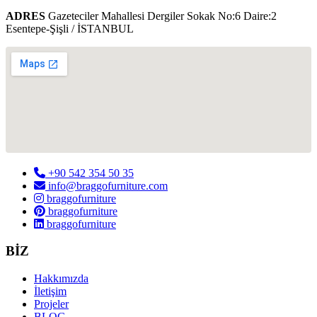
ADRES
Gazeteciler Mahallesi Dergiler Sokak No:6 Daire:2
Esentepe-Şişli / İSTANBUL
+90 542 354 50 35
info@braggofurniture.com
braggofurniture
braggofurniture
braggofurniture
BİZ
Hakkımızda
İletişim
Projeler
BLOG