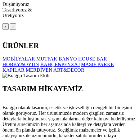
Düşünüyoruz
Tasarlıyoruz &
Üretiyoruz
‹
›
ÜRÜNLER
MOBİLYALAR
MUTFAK
BANYO
HOUSE BAR
HOBBY&OYUN
BAHÇE&PEYZAJ
MASİF PARKE
KAPILAR
MERDİVEN
ART&DECOR
TASARIM HİKAYEMİZ
Braggo olarak tasarımı; estetik ve işlevselliğin dengeli bir birleşimi
olarak görüyoruz. Her ürünümüzde modern çizgileri zamansız
detaylarla buluşturarak yaşam alanlarına değer katmayı hedefliyoruz.
Üretim sürecimizin her aşamasında kaliteyi ve detaylara verilen
önemi ön planda tutuyoruz. Seçtiğimiz malzemeler ve işçilik
anlayışımız ile uzun ömürlü, karakter sahibi ürünler ortaya