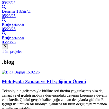
05/23/25
Deneme 1
Şehir Adı
05/23/25
Proje
Şehir Adı
05/23/25
Proje
Şehir Adı
05/23/25
Tüm projeler
.blog
15.02.26
Mobilyada Zanaat ve El İşçiliğinin Önemi
Teknolojinin gelişmesiyle birlikte seri üretim yaygınlaşmış olsa da,
zanaat ve el işçiliği mobilya dünyasındaki değerini korumaya devam
etmektedir. Çünkü gerçek kalite, çoğu zaman detaylarda gizlidir. El
işçiliği ile üretilen bir mobilya, yalnızca bir ürün değil; aynı zamanda
emeğin ve ustalığın…