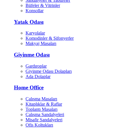
Sandalyeler & Tabureler
Büfeler & Vitrinler
Konsollar
Yatak Odası
Karyolalar
Komodinler & Şifonyerler
Makyaj Masaları
Giyinme Odası
Gardıroplar
Giyinme Odası Dolapları
Ada Dolaplar
Home Office
Çalışma Masaları
Kitaplıklar & Raflar
Toplantı Masaları
Çalışma Sandalyeleri
Misafir Sandalyeleri
Ofis Koltukları