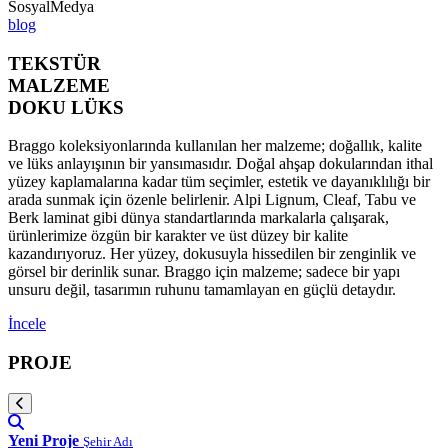
SosyalMedya
blog
TEKSTÜR
MALZEME
DOKU LÜKS
Braggo koleksiyonlarında kullanılan her malzeme; doğallık, kalite
ve lüks anlayışının bir yansımasıdır. Doğal ahşap dokularından ithal
yüzey kaplamalarına kadar tüm seçimler, estetik ve dayanıklılığı bir
arada sunmak için özenle belirlenir. Alpi Lignum, Cleaf, Tabu ve
Berk laminat gibi dünya standartlarında markalarla çalışarak,
ürünlerimize özgün bir karakter ve üst düzey bir kalite
kazandırıyoruz. Her yüzey, dokusuyla hissedilen bir zenginlik ve
görsel bir derinlik sunar. Braggo için malzeme; sadece bir yapı
unsuru değil, tasarımın ruhunu tamamlayan en güçlü detaydır.
İncele
PROJE
Yeni Proje
Şehir Adı