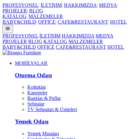
PROFESYONEL
|
İLETİŞİM
|
HAKKIMIZDA
|
MEDYA
|
PROJELER
|
BLOG
KATALOG
|
MALZEMELER
BABY&CHILD
|
OFFICE
|
CAFE&RESTAURANT
|
HOTEL
PROFESYONEL
İLETİŞİM
HAKKIMIZDA
MEDYA
PROJELER
BLOG
KATALOG
MALZEMELER
BABY&CHILD
OFFICE
CAFE&RESTAURANT
HOTEL
MOBİLYALAR
Oturma Odası
Koltuklar
Kanepeler
Banklar & Puflar
Sehpalar
TV Sehpaları & Üniteleri
Yemek Odası
Yemek Masaları