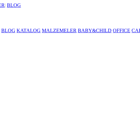
ER
|
BLOG
BLOG
KATALOG
MALZEMELER
BABY&CHILD
OFFICE
CA