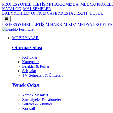
PROFESYONEL
|
İLETİŞİM
|
HAKKIMIZDA
|
MEDYA
|
PROJEL
KATALOG
|
MALZEMELER
BABY&CHILD
|
OFFICE
|
CAFE&RESTAURANT
|
HOTEL
PROFESYONEL
İLETİŞİM
HAKKIMIZDA
MEDYA
PROJELER
MOBİLYALAR
Oturma Odası
Koltuklar
Kanepeler
Banklar & Puflar
Sehpalar
TV Sehpaları & Üniteleri
Yemek Odası
Yemek Masaları
Sandalyeler & Tabureler
Büfeler & Vitrinler
Konsollar