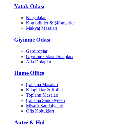
Yatak Odası
Karyolalar
Komodinler & Şifonyerler
Makyaj Masaları
Giyinme Odası
Gardıroplar
Giyinme Odası Dolapları
Ada Dolaplar
Home Office
Çalışma Masaları
Kitaplıklar & Raflar
Toplantı Masaları
Çalışma Sandalyeleri
Misafir Sandalyeleri
Ofis Koltukları
Antre & Hol