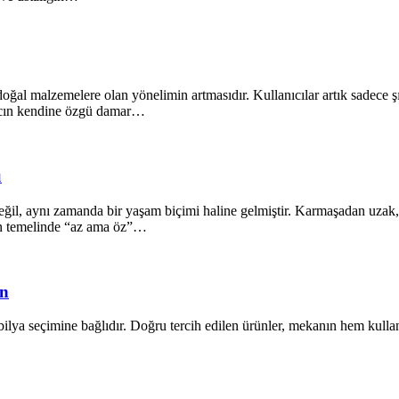
oğal malzemelere olan yönelimin artmasıdır. Kullanıcılar artık sadece ş
ğacın kendine özgü damar…
ü
il, aynı zamanda bir yaşam biçimi haline gelmiştir. Karmaşadan uzak, s
ın temelinde “az ama öz”…
ün
lya seçimine bağlıdır. Doğru tercih edilen ürünler, mekanın hem kullanı