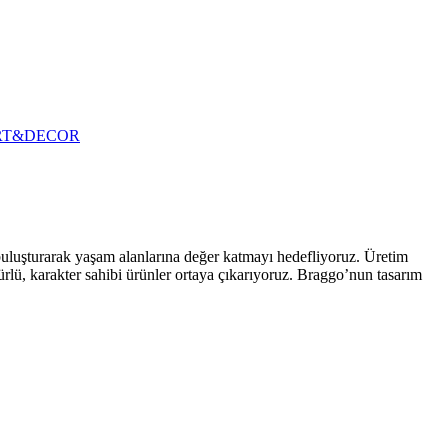
RT&DECOR
 buluşturarak yaşam alanlarına değer katmayı hedefliyoruz. Üretim
ürlü, karakter sahibi ürünler ortaya çıkarıyoruz. Braggo’nun tasarım