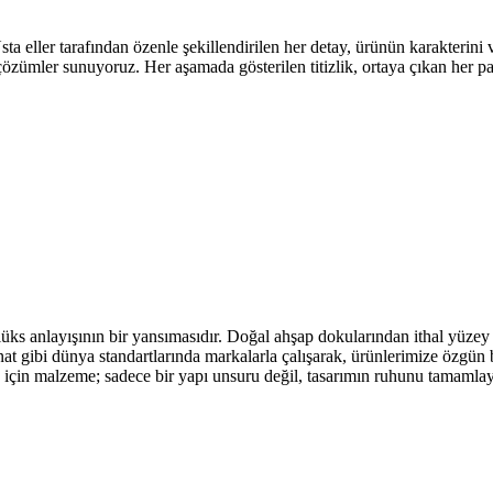
eller tarafından özenle şekillendirilen her detay, ürünün karakterini ve 
 çözümler sunuyoruz. Her aşamada gösterilen titizlik, ortaya çıkan her 
üks anlayışının bir yansımasıdır. Doğal ahşap dokularından ithal yüzey 
t gibi dünya standartlarında markalarla çalışarak, ürünlerimize özgün b
go için malzeme; sadece bir yapı unsuru değil, tasarımın ruhunu tamamla