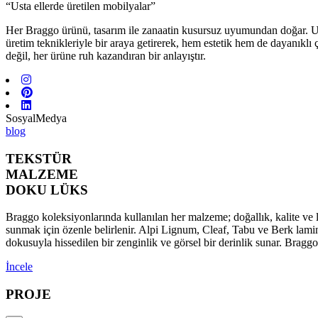
“Usta ellerde üretilen mobilyalar”
Her Braggo ürünü, tasarım ile zanaatin kusursuz uyumundan doğar. Usta 
üretim teknikleriyle bir araya getirerek, hem estetik hem de dayanıklı
değil, her ürüne ruh kazandıran bir anlayıştır.
SosyalMedya
blog
TEKSTÜR
MALZEME
DOKU LÜKS
Braggo koleksiyonlarında kullanılan her malzeme; doğallık, kalite ve l
sunmak için özenle belirlenir. Alpi Lignum, Cleaf, Tabu ve Berk lamina
dokusuyla hissedilen bir zenginlik ve görsel bir derinlik sunar. Brag
İncele
PROJE