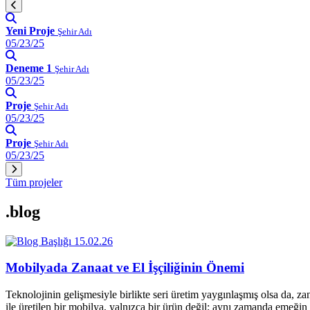
Yeni Proje
Şehir Adı
05/23/25
Deneme 1
Şehir Adı
05/23/25
Proje
Şehir Adı
05/23/25
Proje
Şehir Adı
05/23/25
Tüm projeler
.blog
15.02.26
Mobilyada Zanaat ve El İşçiliğinin Önemi
Teknolojinin gelişmesiyle birlikte seri üretim yaygınlaşmış olsa da, z
ile üretilen bir mobilya, yalnızca bir ürün değil; aynı zamanda emeğin