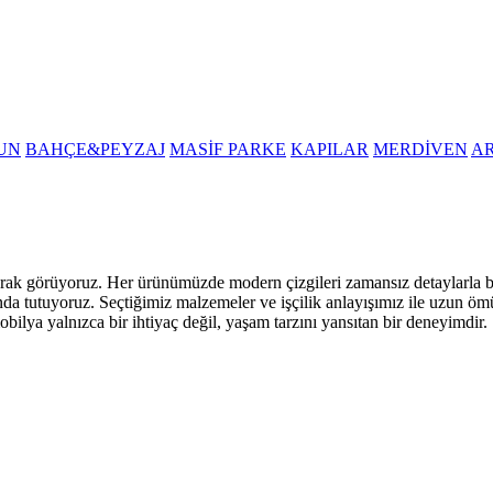
UN
BAHÇE&PEYZAJ
MASİF PARKE
KAPILAR
MERDİVEN
A
i olarak görüyoruz. Her ürünümüzde modern çizgileri zamansız detaylarla
nda tutuyoruz. Seçtiğimiz malzemeler ve işçilik anlayışımız ile uzun öm
obilya yalnızca bir ihtiyaç değil, yaşam tarzını yansıtan bir deneyimdir.