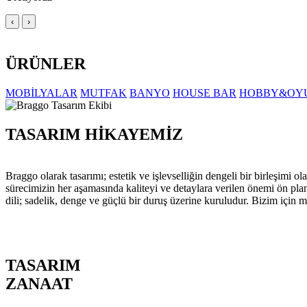
‹
›
ÜRÜNLER
MOBİLYALAR
MUTFAK
BANYO
HOUSE BAR
HOBBY&OY
TASARIM HİKAYEMİZ
Braggo olarak tasarımı; estetik ve işlevselliğin dengeli bir birleşim
sürecimizin her aşamasında kaliteyi ve detaylara verilen önemi ön pla
dili; sadelik, denge ve güçlü bir duruş üzerine kuruludur. Bizim için m
TASARIM
ZANAAT