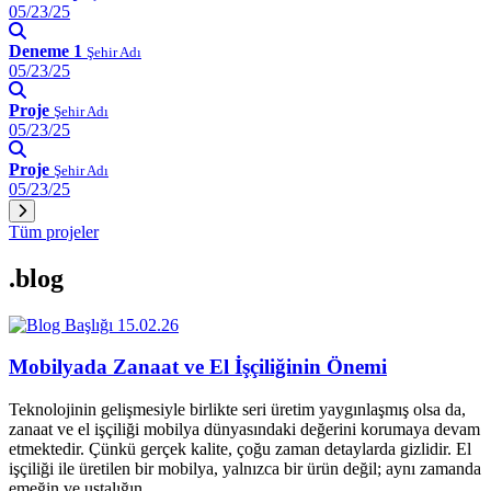
05/23/25
Deneme 1
Şehir Adı
05/23/25
Proje
Şehir Adı
05/23/25
Proje
Şehir Adı
05/23/25
Tüm projeler
.blog
15.02.26
Mobilyada Zanaat ve El İşçiliğinin Önemi
Teknolojinin gelişmesiyle birlikte seri üretim yaygınlaşmış olsa da,
zanaat ve el işçiliği mobilya dünyasındaki değerini korumaya devam
etmektedir. Çünkü gerçek kalite, çoğu zaman detaylarda gizlidir. El
işçiliği ile üretilen bir mobilya, yalnızca bir ürün değil; aynı zamanda
emeğin ve ustalığın…