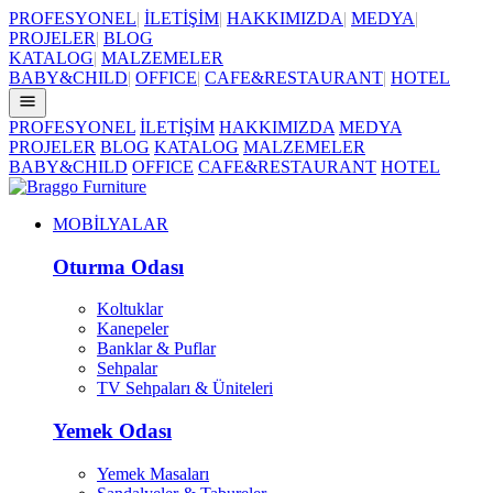
PROFESYONEL
|
İLETİŞİM
|
HAKKIMIZDA
|
MEDYA
|
PROJELER
|
BLOG
KATALOG
|
MALZEMELER
BABY&CHILD
|
OFFICE
|
CAFE&RESTAURANT
|
HOTEL
PROFESYONEL
İLETİŞİM
HAKKIMIZDA
MEDYA
PROJELER
BLOG
KATALOG
MALZEMELER
BABY&CHILD
OFFICE
CAFE&RESTAURANT
HOTEL
MOBİLYALAR
Oturma Odası
Koltuklar
Kanepeler
Banklar & Puflar
Sehpalar
TV Sehpaları & Üniteleri
Yemek Odası
Yemek Masaları