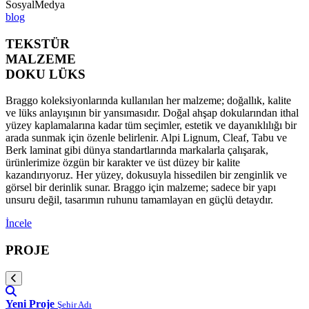
SosyalMedya
blog
TEKSTÜR
MALZEME
DOKU LÜKS
Braggo koleksiyonlarında kullanılan her malzeme; doğallık, kalite
ve lüks anlayışının bir yansımasıdır. Doğal ahşap dokularından ithal
yüzey kaplamalarına kadar tüm seçimler, estetik ve dayanıklılığı bir
arada sunmak için özenle belirlenir. Alpi Lignum, Cleaf, Tabu ve
Berk laminat gibi dünya standartlarında markalarla çalışarak,
ürünlerimize özgün bir karakter ve üst düzey bir kalite
kazandırıyoruz. Her yüzey, dokusuyla hissedilen bir zenginlik ve
görsel bir derinlik sunar. Braggo için malzeme; sadece bir yapı
unsuru değil, tasarımın ruhunu tamamlayan en güçlü detaydır.
İncele
PROJE
Yeni Proje
Şehir Adı