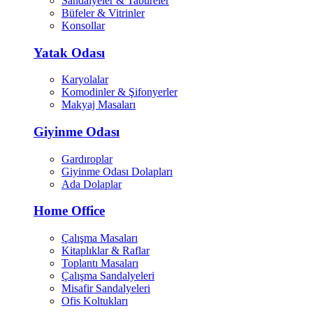
Sandalyeler & Tabureler
Büfeler & Vitrinler
Konsollar
Yatak Odası
Karyolalar
Komodinler & Şifonyerler
Makyaj Masaları
Giyinme Odası
Gardıroplar
Giyinme Odası Dolapları
Ada Dolaplar
Home Office
Çalışma Masaları
Kitaplıklar & Raflar
Toplantı Masaları
Çalışma Sandalyeleri
Misafir Sandalyeleri
Ofis Koltukları