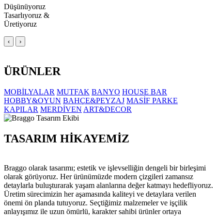
Düşünüyoruz
Tasarlıyoruz &
Üretiyoruz
‹
›
ÜRÜNLER
MOBİLYALAR
MUTFAK
BANYO
HOUSE BAR
HOBBY&OYUN
BAHÇE&PEYZAJ
MASİF PARKE
KAPILAR
MERDİVEN
ART&DECOR
TASARIM HİKAYEMİZ
Braggo olarak tasarımı; estetik ve işlevselliğin dengeli bir birleşimi
olarak görüyoruz. Her ürünümüzde modern çizgileri zamansız
detaylarla buluşturarak yaşam alanlarına değer katmayı hedefliyoruz.
Üretim sürecimizin her aşamasında kaliteyi ve detaylara verilen
önemi ön planda tutuyoruz. Seçtiğimiz malzemeler ve işçilik
anlayışımız ile uzun ömürlü, karakter sahibi ürünler ortaya