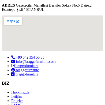
ADRES
Gazeteciler Mahallesi Dergiler Sokak No:6 Daire:2
Esentepe-Şişli / İSTANBUL
+90 542 354 50 35
info@braggofurniture.com
braggofurniture
braggofurniture
braggofurniture
BİZ
Hakkımızda
İletişim
Projeler
BLOG