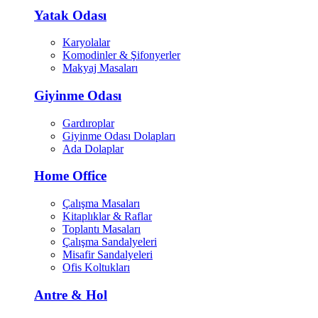
Yatak Odası
Karyolalar
Komodinler & Şifonyerler
Makyaj Masaları
Giyinme Odası
Gardıroplar
Giyinme Odası Dolapları
Ada Dolaplar
Home Office
Çalışma Masaları
Kitaplıklar & Raflar
Toplantı Masaları
Çalışma Sandalyeleri
Misafir Sandalyeleri
Ofis Koltukları
Antre & Hol