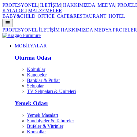
PROFESYONEL
|
İLETİŞİM
|
HAKKIMIZDA
|
MEDYA
|
PROJEL
KATALOG
|
MALZEMELER
BABY&CHILD
|
OFFICE
|
CAFE&RESTAURANT
|
HOTEL
PROFESYONEL
İLETİŞİM
HAKKIMIZDA
MEDYA
PROJELER
MOBİLYALAR
Oturma Odası
Koltuklar
Kanepeler
Banklar & Puflar
Sehpalar
TV Sehpaları & Üniteleri
Yemek Odası
Yemek Masaları
Sandalyeler & Tabureler
Büfeler & Vitrinler
Konsollar