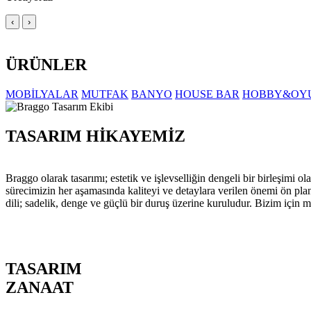
‹
›
ÜRÜNLER
MOBİLYALAR
MUTFAK
BANYO
HOUSE BAR
HOBBY&OY
TASARIM HİKAYEMİZ
Braggo olarak tasarımı; estetik ve işlevselliğin dengeli bir birleşim
sürecimizin her aşamasında kaliteyi ve detaylara verilen önemi ön pla
dili; sadelik, denge ve güçlü bir duruş üzerine kuruludur. Bizim için m
TASARIM
ZANAAT