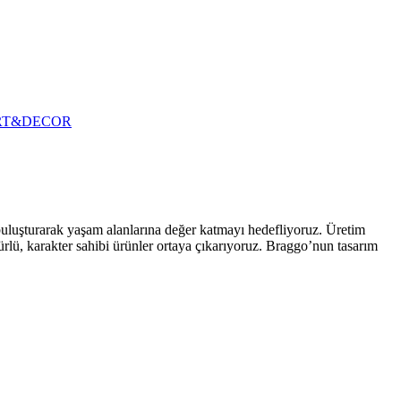
RT&DECOR
 buluşturarak yaşam alanlarına değer katmayı hedefliyoruz. Üretim
ürlü, karakter sahibi ürünler ortaya çıkarıyoruz. Braggo’nun tasarım