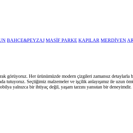
UN
BAHÇE&PEYZAJ
MASİF PARKE
KAPILAR
MERDİVEN
A
i olarak görüyoruz. Her ürünümüzde modern çizgileri zamansız detaylarla
nda tutuyoruz. Seçtiğimiz malzemeler ve işçilik anlayışımız ile uzun öm
obilya yalnızca bir ihtiyaç değil, yaşam tarzını yansıtan bir deneyimdir.