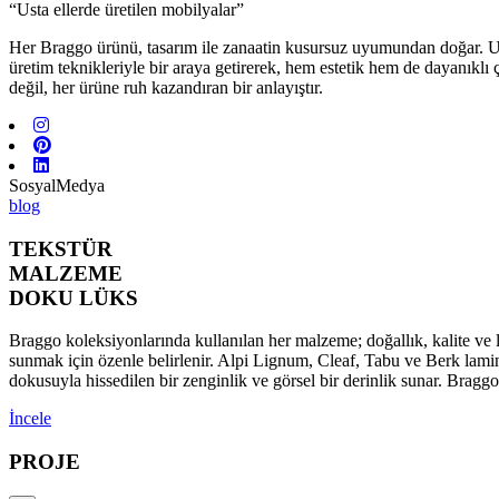
“Usta ellerde üretilen mobilyalar”
Her Braggo ürünü, tasarım ile zanaatin kusursuz uyumundan doğar. Usta 
üretim teknikleriyle bir araya getirerek, hem estetik hem de dayanıklı
değil, her ürüne ruh kazandıran bir anlayıştır.
SosyalMedya
blog
TEKSTÜR
MALZEME
DOKU LÜKS
Braggo koleksiyonlarında kullanılan her malzeme; doğallık, kalite ve l
sunmak için özenle belirlenir. Alpi Lignum, Cleaf, Tabu ve Berk lamina
dokusuyla hissedilen bir zenginlik ve görsel bir derinlik sunar. Brag
İncele
PROJE