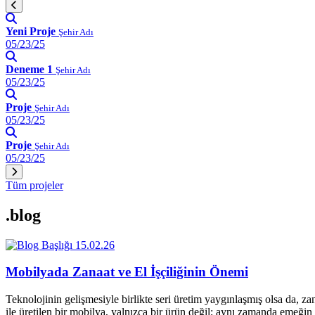
Yeni Proje
Şehir Adı
05/23/25
Deneme 1
Şehir Adı
05/23/25
Proje
Şehir Adı
05/23/25
Proje
Şehir Adı
05/23/25
Tüm projeler
.blog
15.02.26
Mobilyada Zanaat ve El İşçiliğinin Önemi
Teknolojinin gelişmesiyle birlikte seri üretim yaygınlaşmış olsa da, z
ile üretilen bir mobilya, yalnızca bir ürün değil; aynı zamanda emeğin