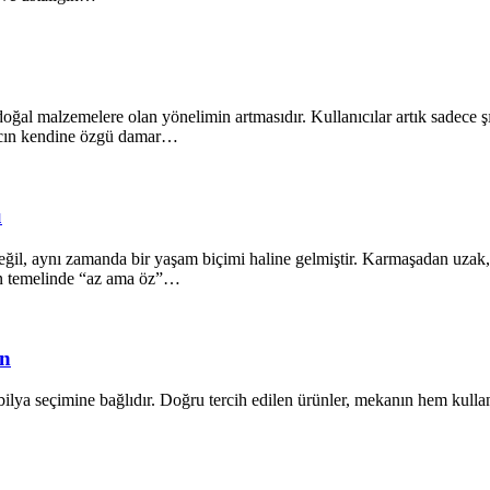
oğal malzemelere olan yönelimin artmasıdır. Kullanıcılar artık sadece ş
ğacın kendine özgü damar…
ü
il, aynı zamanda bir yaşam biçimi haline gelmiştir. Karmaşadan uzak, s
ın temelinde “az ama öz”…
ün
lya seçimine bağlıdır. Doğru tercih edilen ürünler, mekanın hem kullanı