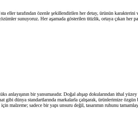
eller tarafından özenle şekillendirilen her detay, ürünün karakterini ve 
 çözümler sunuyoruz. Her aşamada gösterilen titizlik, ortaya çıkan her 
üks anlayışının bir yansımasıdır. Doğal ahşap dokularından ithal yüzey 
t gibi dünya standartlarında markalarla çalışarak, ürünlerimize özgün b
go için malzeme; sadece bir yapı unsuru değil, tasarımın ruhunu tamamla