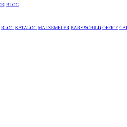
ER
|
BLOG
BLOG
KATALOG
MALZEMELER
BABY&CHILD
OFFICE
CA