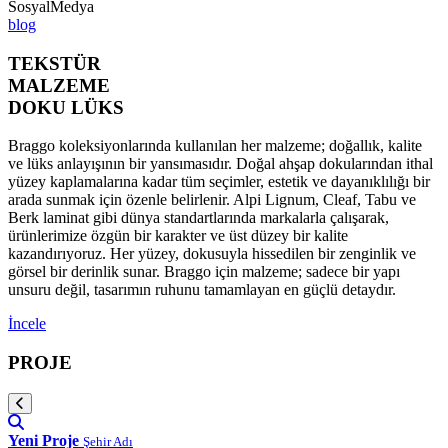
SosyalMedya
blog
TEKSTÜR
MALZEME
DOKU LÜKS
Braggo koleksiyonlarında kullanılan her malzeme; doğallık, kalite
ve lüks anlayışının bir yansımasıdır. Doğal ahşap dokularından ithal
yüzey kaplamalarına kadar tüm seçimler, estetik ve dayanıklılığı bir
arada sunmak için özenle belirlenir. Alpi Lignum, Cleaf, Tabu ve
Berk laminat gibi dünya standartlarında markalarla çalışarak,
ürünlerimize özgün bir karakter ve üst düzey bir kalite
kazandırıyoruz. Her yüzey, dokusuyla hissedilen bir zenginlik ve
görsel bir derinlik sunar. Braggo için malzeme; sadece bir yapı
unsuru değil, tasarımın ruhunu tamamlayan en güçlü detaydır.
İncele
PROJE
Yeni Proje
Şehir Adı