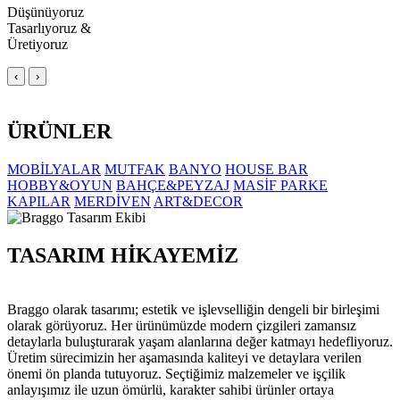
Düşünüyoruz
Tasarlıyoruz &
Üretiyoruz
‹
›
ÜRÜNLER
MOBİLYALAR
MUTFAK
BANYO
HOUSE BAR
HOBBY&OYUN
BAHÇE&PEYZAJ
MASİF PARKE
KAPILAR
MERDİVEN
ART&DECOR
TASARIM HİKAYEMİZ
Braggo olarak tasarımı; estetik ve işlevselliğin dengeli bir birleşimi
olarak görüyoruz. Her ürünümüzde modern çizgileri zamansız
detaylarla buluşturarak yaşam alanlarına değer katmayı hedefliyoruz.
Üretim sürecimizin her aşamasında kaliteyi ve detaylara verilen
önemi ön planda tutuyoruz. Seçtiğimiz malzemeler ve işçilik
anlayışımız ile uzun ömürlü, karakter sahibi ürünler ortaya