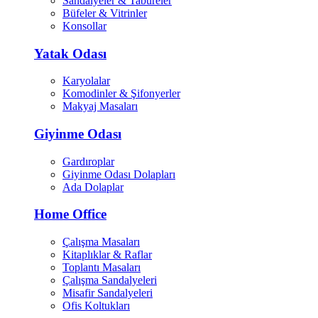
Sandalyeler & Tabureler
Büfeler & Vitrinler
Konsollar
Yatak Odası
Karyolalar
Komodinler & Şifonyerler
Makyaj Masaları
Giyinme Odası
Gardıroplar
Giyinme Odası Dolapları
Ada Dolaplar
Home Office
Çalışma Masaları
Kitaplıklar & Raflar
Toplantı Masaları
Çalışma Sandalyeleri
Misafir Sandalyeleri
Ofis Koltukları