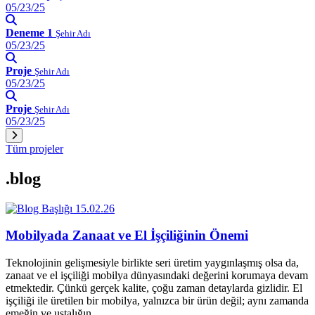
05/23/25
Deneme 1
Şehir Adı
05/23/25
Proje
Şehir Adı
05/23/25
Proje
Şehir Adı
05/23/25
Tüm projeler
.blog
15.02.26
Mobilyada Zanaat ve El İşçiliğinin Önemi
Teknolojinin gelişmesiyle birlikte seri üretim yaygınlaşmış olsa da,
zanaat ve el işçiliği mobilya dünyasındaki değerini korumaya devam
etmektedir. Çünkü gerçek kalite, çoğu zaman detaylarda gizlidir. El
işçiliği ile üretilen bir mobilya, yalnızca bir ürün değil; aynı zamanda
emeğin ve ustalığın…