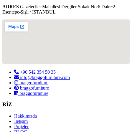
ADRES
Gazeteciler Mahallesi Dergiler Sokak No:6 Daire:2
Esentepe-Şişli / İSTANBUL
+90 542 354 50 35
info@braggofurniture.com
braggofurniture
braggofurniture
braggofurniture
BİZ
Hakkımızda
İletişim
Projeler
BLOG