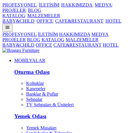
PROFESYONEL
|
İLETİŞİM
|
HAKKIMIZDA
|
MEDYA
|
PROJELER
|
BLOG
KATALOG
|
MALZEMELER
BABY&CHILD
|
OFFICE
|
CAFE&RESTAURANT
|
HOTEL
PROFESYONEL
İLETİŞİM
HAKKIMIZDA
MEDYA
PROJELER
BLOG
KATALOG
MALZEMELER
BABY&CHILD
OFFICE
CAFE&RESTAURANT
HOTEL
MOBİLYALAR
Oturma Odası
Koltuklar
Kanepeler
Banklar & Puflar
Sehpalar
TV Sehpaları & Üniteleri
Yemek Odası
Yemek Masaları