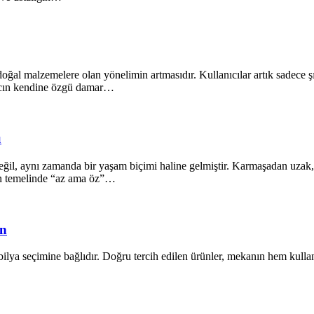
oğal malzemelere olan yönelimin artmasıdır. Kullanıcılar artık sadece ş
ğacın kendine özgü damar…
ü
il, aynı zamanda bir yaşam biçimi haline gelmiştir. Karmaşadan uzak, s
ın temelinde “az ama öz”…
ün
lya seçimine bağlıdır. Doğru tercih edilen ürünler, mekanın hem kullanı