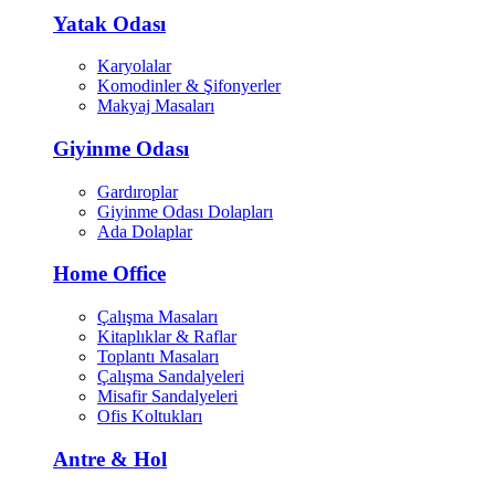
Yatak Odası
Karyolalar
Komodinler & Şifonyerler
Makyaj Masaları
Giyinme Odası
Gardıroplar
Giyinme Odası Dolapları
Ada Dolaplar
Home Office
Çalışma Masaları
Kitaplıklar & Raflar
Toplantı Masaları
Çalışma Sandalyeleri
Misafir Sandalyeleri
Ofis Koltukları
Antre & Hol