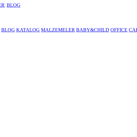
ER
|
BLOG
BLOG
KATALOG
MALZEMELER
BABY&CHILD
OFFICE
CA