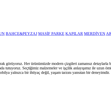
UN
BAHÇE&PEYZAJ
MASİF PARKE
KAPILAR
MERDİVEN
A
i olarak görüyoruz. Her ürünümüzde modern çizgileri zamansız detaylarla
nda tutuyoruz. Seçtiğimiz malzemeler ve işçilik anlayışımız ile uzun öm
obilya yalnızca bir ihtiyaç değil, yaşam tarzını yansıtan bir deneyimdir.