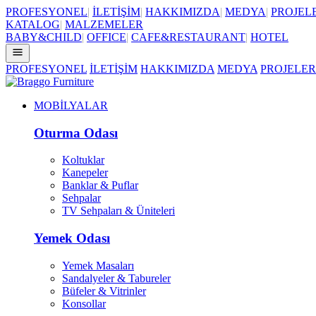
PROFESYONEL
|
İLETİŞİM
|
HAKKIMIZDA
|
MEDYA
|
PROJEL
KATALOG
|
MALZEMELER
BABY&CHILD
|
OFFICE
|
CAFE&RESTAURANT
|
HOTEL
PROFESYONEL
İLETİŞİM
HAKKIMIZDA
MEDYA
PROJELER
MOBİLYALAR
Oturma Odası
Koltuklar
Kanepeler
Banklar & Puflar
Sehpalar
TV Sehpaları & Üniteleri
Yemek Odası
Yemek Masaları
Sandalyeler & Tabureler
Büfeler & Vitrinler
Konsollar