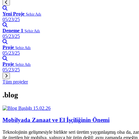
Yeni Proje
Şehir Adı
05/23/25
Deneme 1
Şehir Adı
05/23/25
Proje
Şehir Adı
05/23/25
Proje
Şehir Adı
05/23/25
Tüm projeler
.blog
15.02.26
Mobilyada Zanaat ve El İşçiliğinin Önemi
Teknolojinin gelişmesiyle birlikte seri üretim yaygınlaşmış olsa da, z
ile üretilen bir mobilya, yalnızca bir ürün değil; aynı zamanda emeğin