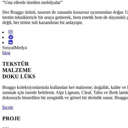
“Usta ellerde üretilen mobilyalar”
Her Braggo ürünü, tasarım ile zanaatin kusursuz uyumundan doğar. Usta 
üretim teknikleriyle bir araya getirerek, hem estetik hem de dayanıklı
değil, her ürüne ruh kazandıran bir anlayıştır.
SosyalMedya
blog
TEKSTÜR
MALZEME
DOKU LÜKS
Braggo koleksiyonlarında kullanılan her malzeme; doğallık, kalite ve l
sunmak için özenle belirlenir. Alpi Lignum, Cleaf, Tabu ve Berk lamina
dokusuyla hissedilen bir zenginlik ve görsel bir derinlik sunar. Brag
İncele
PROJE