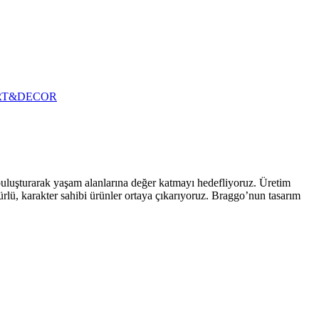
RT&DECOR
 buluşturarak yaşam alanlarına değer katmayı hedefliyoruz. Üretim
ürlü, karakter sahibi ürünler ortaya çıkarıyoruz. Braggo’nun tasarım