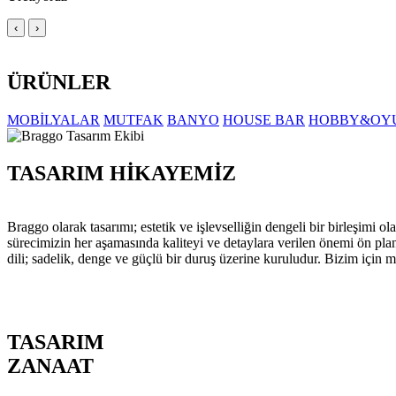
‹
›
ÜRÜNLER
MOBİLYALAR
MUTFAK
BANYO
HOUSE BAR
HOBBY&OY
TASARIM HİKAYEMİZ
Braggo olarak tasarımı; estetik ve işlevselliğin dengeli bir birleşim
sürecimizin her aşamasında kaliteyi ve detaylara verilen önemi ön pla
dili; sadelik, denge ve güçlü bir duruş üzerine kuruludur. Bizim için m
TASARIM
ZANAAT