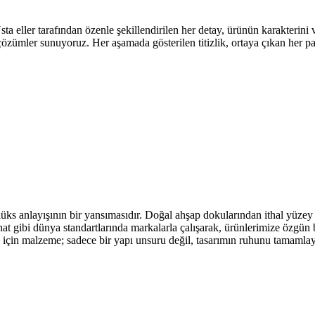
eller tarafından özenle şekillendirilen her detay, ürünün karakterini ve 
 çözümler sunuyoruz. Her aşamada gösterilen titizlik, ortaya çıkan her 
üks anlayışının bir yansımasıdır. Doğal ahşap dokularından ithal yüzey 
t gibi dünya standartlarında markalarla çalışarak, ürünlerimize özgün b
go için malzeme; sadece bir yapı unsuru değil, tasarımın ruhunu tamamla