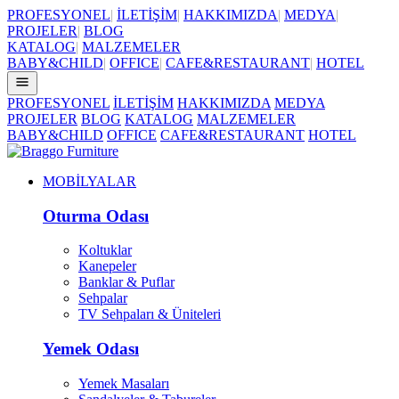
PROFESYONEL
|
İLETİŞİM
|
HAKKIMIZDA
|
MEDYA
|
PROJELER
|
BLOG
KATALOG
|
MALZEMELER
BABY&CHILD
|
OFFICE
|
CAFE&RESTAURANT
|
HOTEL
PROFESYONEL
İLETİŞİM
HAKKIMIZDA
MEDYA
PROJELER
BLOG
KATALOG
MALZEMELER
BABY&CHILD
OFFICE
CAFE&RESTAURANT
HOTEL
MOBİLYALAR
Oturma Odası
Koltuklar
Kanepeler
Banklar & Puflar
Sehpalar
TV Sehpaları & Üniteleri
Yemek Odası
Yemek Masaları