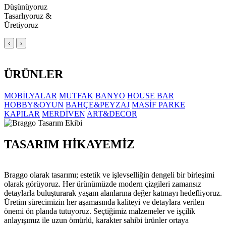
Düşünüyoruz
Tasarlıyoruz &
Üretiyoruz
‹
›
ÜRÜNLER
MOBİLYALAR
MUTFAK
BANYO
HOUSE BAR
HOBBY&OYUN
BAHÇE&PEYZAJ
MASİF PARKE
KAPILAR
MERDİVEN
ART&DECOR
TASARIM HİKAYEMİZ
Braggo olarak tasarımı; estetik ve işlevselliğin dengeli bir birleşimi
olarak görüyoruz. Her ürünümüzde modern çizgileri zamansız
detaylarla buluşturarak yaşam alanlarına değer katmayı hedefliyoruz.
Üretim sürecimizin her aşamasında kaliteyi ve detaylara verilen
önemi ön planda tutuyoruz. Seçtiğimiz malzemeler ve işçilik
anlayışımız ile uzun ömürlü, karakter sahibi ürünler ortaya