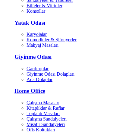
Sandalyeler & Tabureler
Büfeler & Vitrinler
Konsollar
Yatak Odası
Karyolalar
Komodinler & Şifonyerler
Makyaj Masaları
Giyinme Odası
Gardıroplar
Giyinme Odası Dolapları
Ada Dolaplar
Home Office
Çalışma Masaları
Kitaplıklar & Raflar
Toplantı Masaları
Çalışma Sandalyeleri
Misafir Sandalyeleri
Ofis Koltukları