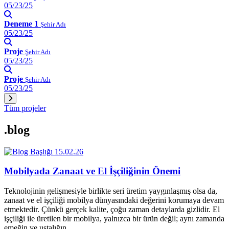
05/23/25
Deneme 1
Şehir Adı
05/23/25
Proje
Şehir Adı
05/23/25
Proje
Şehir Adı
05/23/25
Tüm projeler
.blog
15.02.26
Mobilyada Zanaat ve El İşçiliğinin Önemi
Teknolojinin gelişmesiyle birlikte seri üretim yaygınlaşmış olsa da,
zanaat ve el işçiliği mobilya dünyasındaki değerini korumaya devam
etmektedir. Çünkü gerçek kalite, çoğu zaman detaylarda gizlidir. El
işçiliği ile üretilen bir mobilya, yalnızca bir ürün değil; aynı zamanda
emeğin ve ustalığın…