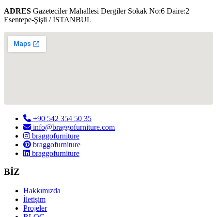
ADRES
Gazeteciler Mahallesi Dergiler Sokak No:6 Daire:2
Esentepe-Şişli / İSTANBUL
+90 542 354 50 35
info@braggofurniture.com
braggofurniture
braggofurniture
braggofurniture
BİZ
Hakkımızda
İletişim
Projeler
BLOG