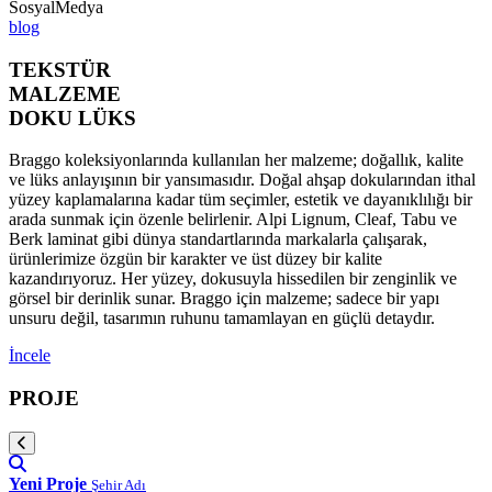
SosyalMedya
blog
TEKSTÜR
MALZEME
DOKU LÜKS
Braggo koleksiyonlarında kullanılan her malzeme; doğallık, kalite
ve lüks anlayışının bir yansımasıdır. Doğal ahşap dokularından ithal
yüzey kaplamalarına kadar tüm seçimler, estetik ve dayanıklılığı bir
arada sunmak için özenle belirlenir. Alpi Lignum, Cleaf, Tabu ve
Berk laminat gibi dünya standartlarında markalarla çalışarak,
ürünlerimize özgün bir karakter ve üst düzey bir kalite
kazandırıyoruz. Her yüzey, dokusuyla hissedilen bir zenginlik ve
görsel bir derinlik sunar. Braggo için malzeme; sadece bir yapı
unsuru değil, tasarımın ruhunu tamamlayan en güçlü detaydır.
İncele
PROJE
Yeni Proje
Şehir Adı