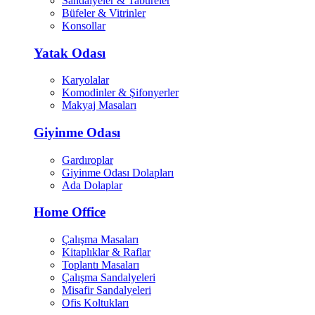
Sandalyeler & Tabureler
Büfeler & Vitrinler
Konsollar
Yatak Odası
Karyolalar
Komodinler & Şifonyerler
Makyaj Masaları
Giyinme Odası
Gardıroplar
Giyinme Odası Dolapları
Ada Dolaplar
Home Office
Çalışma Masaları
Kitaplıklar & Raflar
Toplantı Masaları
Çalışma Sandalyeleri
Misafir Sandalyeleri
Ofis Koltukları