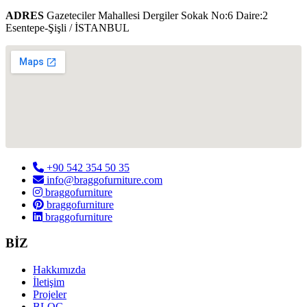
ADRES
Gazeteciler Mahallesi Dergiler Sokak No:6 Daire:2
Esentepe-Şişli / İSTANBUL
+90 542 354 50 35
info@braggofurniture.com
braggofurniture
braggofurniture
braggofurniture
BİZ
Hakkımızda
İletişim
Projeler
BLOG