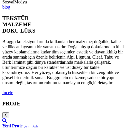
SosyalMedya
blog
TEKSTÜR
MALZEME
DOKU LÜKS
Braggo koleksiyonlarında kullanılan her malzeme; doğallık, kalite
ve lüks anlayışının bir yansımasıdır. Doğal ahşap dokularından ithal
yüzey kaplamalarına kadar tüm seçimler, estetik ve dayanıklılığı bir
arada sunmak için özenle belirlenir. Alpi Lignum, Cleaf, Tabu ve
Berk laminat gibi dünya standartlarında markalarla çalışarak,
ürünlerimize özgün bir karakter ve üst düzey bir kalite
kazandırıyoruz. Her yüzey, dokusuyla hissedilen bir zenginlik ve
görsel bir derinlik sunar. Braggo için malzeme; sadece bir yapı
unsuru değil, tasarımın ruhunu tamamlayan en güçlü detaydır.
İncele
PROJE
Yeni Proje
Şehir Adı