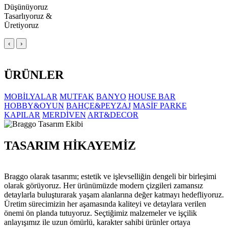
Düşünüyoruz
Tasarlıyoruz &
Üretiyoruz
‹
›
ÜRÜNLER
MOBİLYALAR
MUTFAK
BANYO
HOUSE BAR
HOBBY&OYUN
BAHÇE&PEYZAJ
MASİF PARKE
KAPILAR
MERDİVEN
ART&DECOR
TASARIM HİKAYEMİZ
Braggo olarak tasarımı; estetik ve işlevselliğin dengeli bir birleşimi
olarak görüyoruz. Her ürünümüzde modern çizgileri zamansız
detaylarla buluşturarak yaşam alanlarına değer katmayı hedefliyoruz.
Üretim sürecimizin her aşamasında kaliteyi ve detaylara verilen
önemi ön planda tutuyoruz. Seçtiğimiz malzemeler ve işçilik
anlayışımız ile uzun ömürlü, karakter sahibi ürünler ortaya