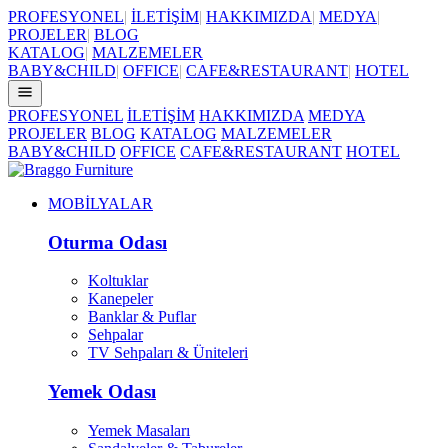
PROFESYONEL
|
İLETİŞİM
|
HAKKIMIZDA
|
MEDYA
|
PROJELER
|
BLOG
KATALOG
|
MALZEMELER
BABY&CHILD
|
OFFICE
|
CAFE&RESTAURANT
|
HOTEL
PROFESYONEL
İLETİŞİM
HAKKIMIZDA
MEDYA
PROJELER
BLOG
KATALOG
MALZEMELER
BABY&CHILD
OFFICE
CAFE&RESTAURANT
HOTEL
MOBİLYALAR
Oturma Odası
Koltuklar
Kanepeler
Banklar & Puflar
Sehpalar
TV Sehpaları & Üniteleri
Yemek Odası
Yemek Masaları