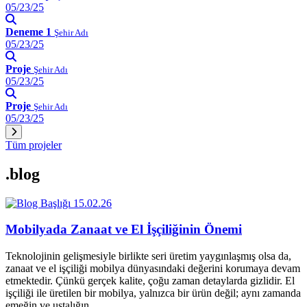
05/23/25
Deneme 1
Şehir Adı
05/23/25
Proje
Şehir Adı
05/23/25
Proje
Şehir Adı
05/23/25
Tüm projeler
.blog
15.02.26
Mobilyada Zanaat ve El İşçiliğinin Önemi
Teknolojinin gelişmesiyle birlikte seri üretim yaygınlaşmış olsa da,
zanaat ve el işçiliği mobilya dünyasındaki değerini korumaya devam
etmektedir. Çünkü gerçek kalite, çoğu zaman detaylarda gizlidir. El
işçiliği ile üretilen bir mobilya, yalnızca bir ürün değil; aynı zamanda
emeğin ve ustalığın…