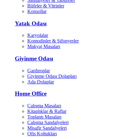
Sandalyeler & Tabureler
Büfeler & Vitrinler
Konsollar
Yatak Odası
Karyolalar
Komodinler & Şifonyerler
Makyaj Masaları
Giyinme Odası
Gardıroplar
Giyinme Odası Dolapları
Ada Dolaplar
Home Office
Çalışma Masaları
Kitaplıklar & Raflar
Toplantı Masaları
Çalışma Sandalyeleri
Misafir Sandalyeleri
Ofis Koltukları