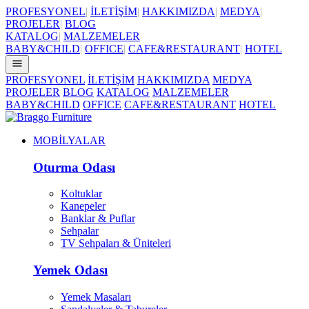
PROFESYONEL
|
İLETİŞİM
|
HAKKIMIZDA
|
MEDYA
|
PROJELER
|
BLOG
KATALOG
|
MALZEMELER
BABY&CHILD
|
OFFICE
|
CAFE&RESTAURANT
|
HOTEL
PROFESYONEL
İLETİŞİM
HAKKIMIZDA
MEDYA
PROJELER
BLOG
KATALOG
MALZEMELER
BABY&CHILD
OFFICE
CAFE&RESTAURANT
HOTEL
MOBİLYALAR
Oturma Odası
Koltuklar
Kanepeler
Banklar & Puflar
Sehpalar
TV Sehpaları & Üniteleri
Yemek Odası
Yemek Masaları