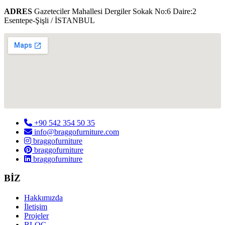
ADRES
Gazeteciler Mahallesi Dergiler Sokak No:6 Daire:2
Esentepe-Şişli / İSTANBUL
+90 542 354 50 35
info@braggofurniture.com
braggofurniture
braggofurniture
braggofurniture
BİZ
Hakkımızda
İletişim
Projeler
BLOG