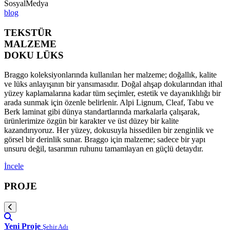
SosyalMedya
blog
TEKSTÜR
MALZEME
DOKU LÜKS
Braggo koleksiyonlarında kullanılan her malzeme; doğallık, kalite
ve lüks anlayışının bir yansımasıdır. Doğal ahşap dokularından ithal
yüzey kaplamalarına kadar tüm seçimler, estetik ve dayanıklılığı bir
arada sunmak için özenle belirlenir. Alpi Lignum, Cleaf, Tabu ve
Berk laminat gibi dünya standartlarında markalarla çalışarak,
ürünlerimize özgün bir karakter ve üst düzey bir kalite
kazandırıyoruz. Her yüzey, dokusuyla hissedilen bir zenginlik ve
görsel bir derinlik sunar. Braggo için malzeme; sadece bir yapı
unsuru değil, tasarımın ruhunu tamamlayan en güçlü detaydır.
İncele
PROJE
Yeni Proje
Şehir Adı