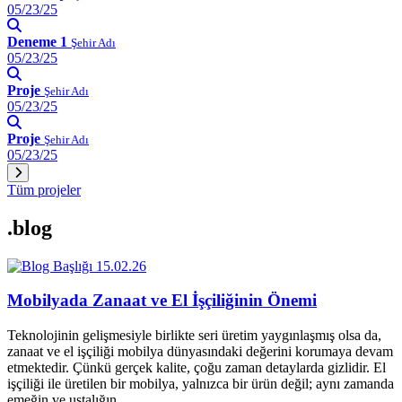
05/23/25
Deneme 1
Şehir Adı
05/23/25
Proje
Şehir Adı
05/23/25
Proje
Şehir Adı
05/23/25
Tüm projeler
.blog
15.02.26
Mobilyada Zanaat ve El İşçiliğinin Önemi
Teknolojinin gelişmesiyle birlikte seri üretim yaygınlaşmış olsa da,
zanaat ve el işçiliği mobilya dünyasındaki değerini korumaya devam
etmektedir. Çünkü gerçek kalite, çoğu zaman detaylarda gizlidir. El
işçiliği ile üretilen bir mobilya, yalnızca bir ürün değil; aynı zamanda
emeğin ve ustalığın…