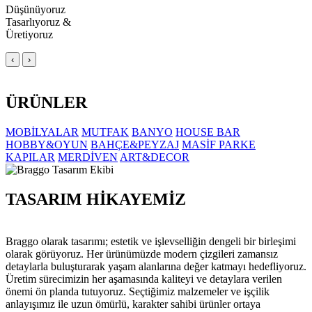
Düşünüyoruz
Tasarlıyoruz &
Üretiyoruz
‹
›
ÜRÜNLER
MOBİLYALAR
MUTFAK
BANYO
HOUSE BAR
HOBBY&OYUN
BAHÇE&PEYZAJ
MASİF PARKE
KAPILAR
MERDİVEN
ART&DECOR
TASARIM HİKAYEMİZ
Braggo olarak tasarımı; estetik ve işlevselliğin dengeli bir birleşimi
olarak görüyoruz. Her ürünümüzde modern çizgileri zamansız
detaylarla buluşturarak yaşam alanlarına değer katmayı hedefliyoruz.
Üretim sürecimizin her aşamasında kaliteyi ve detaylara verilen
önemi ön planda tutuyoruz. Seçtiğimiz malzemeler ve işçilik
anlayışımız ile uzun ömürlü, karakter sahibi ürünler ortaya