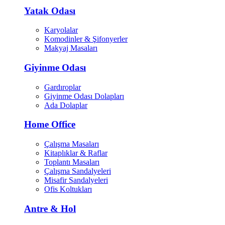
Yatak Odası
Karyolalar
Komodinler & Şifonyerler
Makyaj Masaları
Giyinme Odası
Gardıroplar
Giyinme Odası Dolapları
Ada Dolaplar
Home Office
Çalışma Masaları
Kitaplıklar & Raflar
Toplantı Masaları
Çalışma Sandalyeleri
Misafir Sandalyeleri
Ofis Koltukları
Antre & Hol