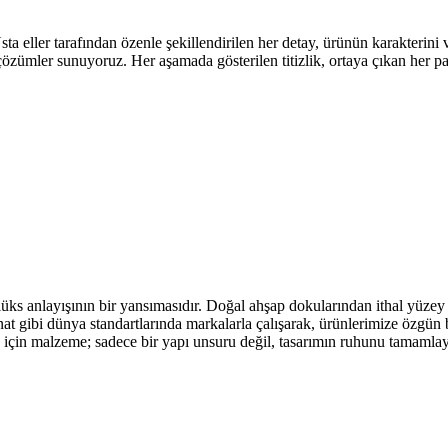
eller tarafından özenle şekillendirilen her detay, ürünün karakterini ve 
 çözümler sunuyoruz. Her aşamada gösterilen titizlik, ortaya çıkan her 
üks anlayışının bir yansımasıdır. Doğal ahşap dokularından ithal yüzey 
t gibi dünya standartlarında markalarla çalışarak, ürünlerimize özgün b
go için malzeme; sadece bir yapı unsuru değil, tasarımın ruhunu tamamla