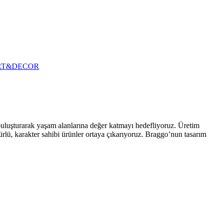
RT&DECOR
 buluşturarak yaşam alanlarına değer katmayı hedefliyoruz. Üretim
ürlü, karakter sahibi ürünler ortaya çıkarıyoruz. Braggo’nun tasarım