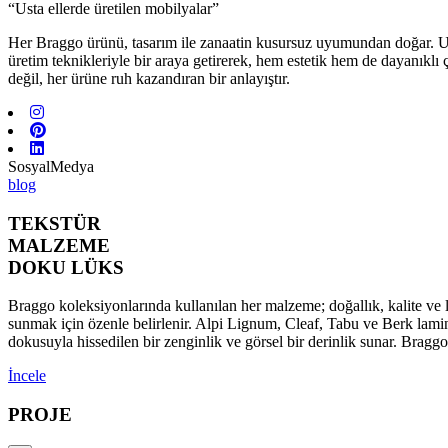
“Usta ellerde üretilen mobilyalar”
Her Braggo ürünü, tasarım ile zanaatin kusursuz uyumundan doğar. Usta 
üretim teknikleriyle bir araya getirerek, hem estetik hem de dayanıklı
değil, her ürüne ruh kazandıran bir anlayıştır.
SosyalMedya
blog
TEKSTÜR
MALZEME
DOKU LÜKS
Braggo koleksiyonlarında kullanılan her malzeme; doğallık, kalite ve l
sunmak için özenle belirlenir. Alpi Lignum, Cleaf, Tabu ve Berk lamina
dokusuyla hissedilen bir zenginlik ve görsel bir derinlik sunar. Brag
İncele
PROJE