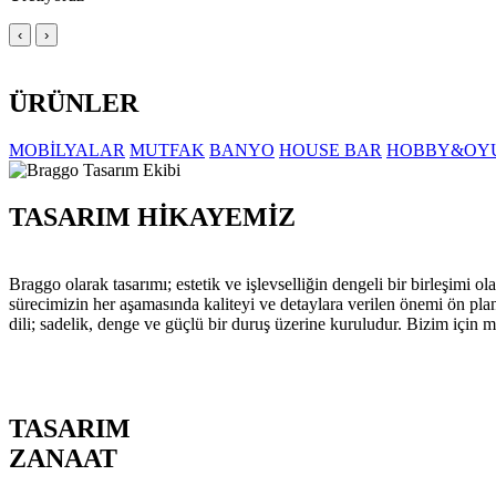
‹
›
ÜRÜNLER
MOBİLYALAR
MUTFAK
BANYO
HOUSE BAR
HOBBY&OY
TASARIM HİKAYEMİZ
Braggo olarak tasarımı; estetik ve işlevselliğin dengeli bir birleşim
sürecimizin her aşamasında kaliteyi ve detaylara verilen önemi ön pla
dili; sadelik, denge ve güçlü bir duruş üzerine kuruludur. Bizim için m
TASARIM
ZANAAT