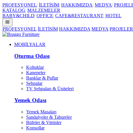
PROFESYONEL
|
İLETİŞİM
|
HAKKIMIZDA
|
MEDYA
|
PROJEL
KATALOG
|
MALZEMELER
BABY&CHILD
|
OFFICE
|
CAFE&RESTAURANT
|
HOTEL
PROFESYONEL
İLETİŞİM
HAKKIMIZDA
MEDYA
PROJELER
MOBİLYALAR
Oturma Odası
Koltuklar
Kanepeler
Banklar & Puflar
Sehpalar
TV Sehpaları & Üniteleri
Yemek Odası
Yemek Masaları
Sandalyeler & Tabureler
Büfeler & Vitrinler
Konsollar