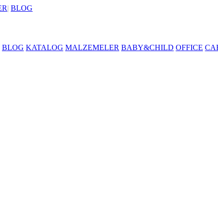
ER
|
BLOG
BLOG
KATALOG
MALZEMELER
BABY&CHILD
OFFICE
CA