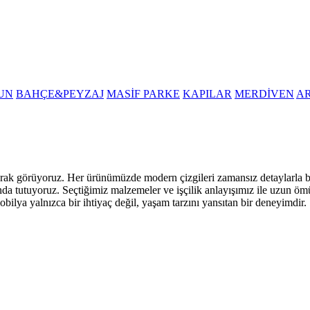
UN
BAHÇE&PEYZAJ
MASİF PARKE
KAPILAR
MERDİVEN
A
i olarak görüyoruz. Her ürünümüzde modern çizgileri zamansız detaylarla
nda tutuyoruz. Seçtiğimiz malzemeler ve işçilik anlayışımız ile uzun öm
obilya yalnızca bir ihtiyaç değil, yaşam tarzını yansıtan bir deneyimdir.