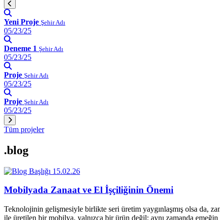
Yeni Proje
Şehir Adı
05/23/25
Deneme 1
Şehir Adı
05/23/25
Proje
Şehir Adı
05/23/25
Proje
Şehir Adı
05/23/25
Tüm projeler
.blog
15.02.26
Mobilyada Zanaat ve El İşçiliğinin Önemi
Teknolojinin gelişmesiyle birlikte seri üretim yaygınlaşmış olsa da, z
ile üretilen bir mobilya, yalnızca bir ürün değil; aynı zamanda emeğin