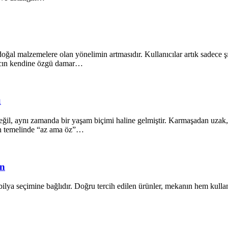
oğal malzemelere olan yönelimin artmasıdır. Kullanıcılar artık sadece ş
ğacın kendine özgü damar…
ü
il, aynı zamanda bir yaşam biçimi haline gelmiştir. Karmaşadan uzak, s
ın temelinde “az ama öz”…
ün
lya seçimine bağlıdır. Doğru tercih edilen ürünler, mekanın hem kullanı