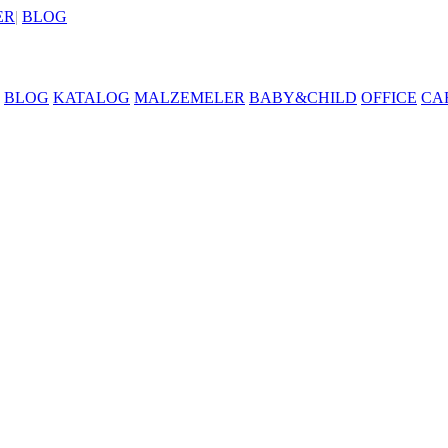
ER
|
BLOG
BLOG
KATALOG
MALZEMELER
BABY&CHILD
OFFICE
CA