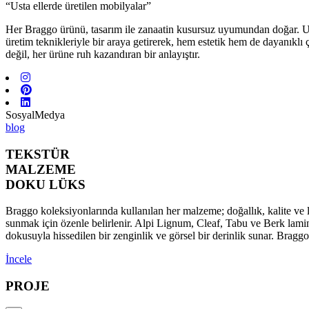
“Usta ellerde üretilen mobilyalar”
Her Braggo ürünü, tasarım ile zanaatin kusursuz uyumundan doğar. Usta 
üretim teknikleriyle bir araya getirerek, hem estetik hem de dayanıklı
değil, her ürüne ruh kazandıran bir anlayıştır.
SosyalMedya
blog
TEKSTÜR
MALZEME
DOKU LÜKS
Braggo koleksiyonlarında kullanılan her malzeme; doğallık, kalite ve l
sunmak için özenle belirlenir. Alpi Lignum, Cleaf, Tabu ve Berk lamina
dokusuyla hissedilen bir zenginlik ve görsel bir derinlik sunar. Brag
İncele
PROJE