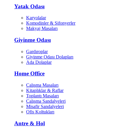
Yatak Odası
Karyolalar
Komodinler & Şifonyerler
Makyaj Masaları
Giyinme Odası
Gardıroplar
Giyinme Odası Dolapları
Ada Dolaplar
Home Office
Çalışma Masaları
Kitaplıklar & Raflar
Toplantı Masaları
Çalışma Sandalyeleri
Misafir Sandalyeleri
Ofis Koltukları
Antre & Hol