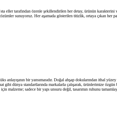
eller tarafından özenle şekillendirilen her detay, ürünün karakterini ve 
 çözümler sunuyoruz. Her aşamada gösterilen titizlik, ortaya çıkan her 
üks anlayışının bir yansımasıdır. Doğal ahşap dokularından ithal yüzey 
t gibi dünya standartlarında markalarla çalışarak, ürünlerimize özgün b
go için malzeme; sadece bir yapı unsuru değil, tasarımın ruhunu tamamla