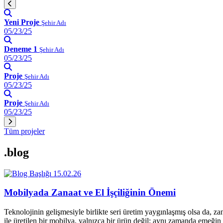
Yeni Proje
Şehir Adı
05/23/25
Deneme 1
Şehir Adı
05/23/25
Proje
Şehir Adı
05/23/25
Proje
Şehir Adı
05/23/25
Tüm projeler
.blog
15.02.26
Mobilyada Zanaat ve El İşçiliğinin Önemi
Teknolojinin gelişmesiyle birlikte seri üretim yaygınlaşmış olsa da, z
ile üretilen bir mobilya, yalnızca bir ürün değil; aynı zamanda emeğin