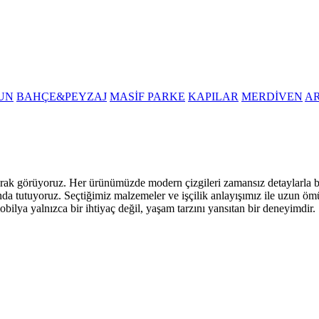
UN
BAHÇE&PEYZAJ
MASİF PARKE
KAPILAR
MERDİVEN
A
i olarak görüyoruz. Her ürünümüzde modern çizgileri zamansız detaylarla
nda tutuyoruz. Seçtiğimiz malzemeler ve işçilik anlayışımız ile uzun öm
obilya yalnızca bir ihtiyaç değil, yaşam tarzını yansıtan bir deneyimdir.