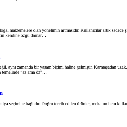
oğal malzemelere olan yönelimin artmasıdır. Kullanıcılar artık sadece ş
ğacın kendine özgü damar…
ü
il, aynı zamanda bir yaşam biçimi haline gelmiştir. Karmaşadan uzak, s
ın temelinde “az ama öz”…
ün
lya seçimine bağlıdır. Doğru tercih edilen ürünler, mekanın hem kullanı