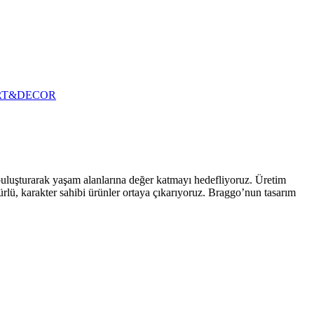
RT&DECOR
 buluşturarak yaşam alanlarına değer katmayı hedefliyoruz. Üretim
ürlü, karakter sahibi ürünler ortaya çıkarıyoruz. Braggo’nun tasarım