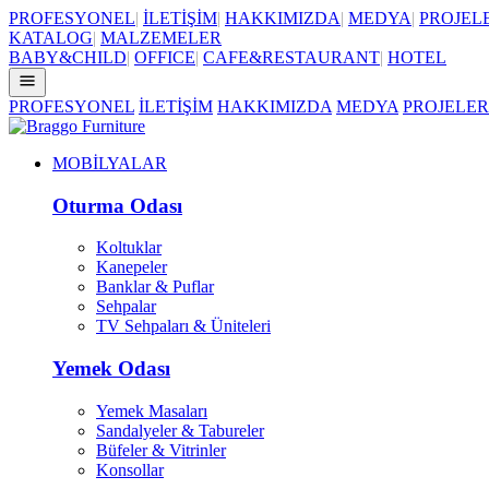
PROFESYONEL
|
İLETİŞİM
|
HAKKIMIZDA
|
MEDYA
|
PROJEL
KATALOG
|
MALZEMELER
BABY&CHILD
|
OFFICE
|
CAFE&RESTAURANT
|
HOTEL
PROFESYONEL
İLETİŞİM
HAKKIMIZDA
MEDYA
PROJELER
MOBİLYALAR
Oturma Odası
Koltuklar
Kanepeler
Banklar & Puflar
Sehpalar
TV Sehpaları & Üniteleri
Yemek Odası
Yemek Masaları
Sandalyeler & Tabureler
Büfeler & Vitrinler
Konsollar