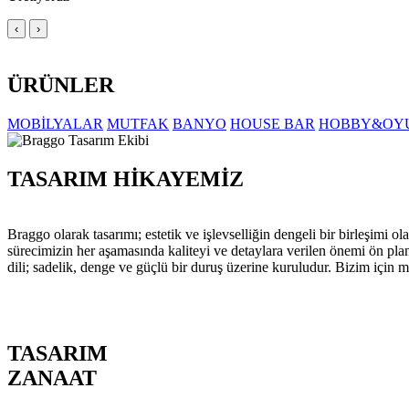
‹
›
ÜRÜNLER
MOBİLYALAR
MUTFAK
BANYO
HOUSE BAR
HOBBY&OY
TASARIM HİKAYEMİZ
Braggo olarak tasarımı; estetik ve işlevselliğin dengeli bir birleşim
sürecimizin her aşamasında kaliteyi ve detaylara verilen önemi ön pla
dili; sadelik, denge ve güçlü bir duruş üzerine kuruludur. Bizim için m
TASARIM
ZANAAT