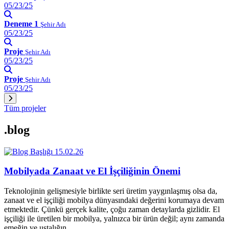
05/23/25
Deneme 1
Şehir Adı
05/23/25
Proje
Şehir Adı
05/23/25
Proje
Şehir Adı
05/23/25
Tüm projeler
.blog
15.02.26
Mobilyada Zanaat ve El İşçiliğinin Önemi
Teknolojinin gelişmesiyle birlikte seri üretim yaygınlaşmış olsa da,
zanaat ve el işçiliği mobilya dünyasındaki değerini korumaya devam
etmektedir. Çünkü gerçek kalite, çoğu zaman detaylarda gizlidir. El
işçiliği ile üretilen bir mobilya, yalnızca bir ürün değil; aynı zamanda
emeğin ve ustalığın…