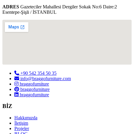
ADRES
Gazeteciler Mahallesi Dergiler Sokak No:6 Daire:2
Esentepe-Şişli / İSTANBUL
+90 542 354 50 35
info@braggofurniture.com
braggofurniture
braggofurniture
braggofurniture
BİZ
Hakkımızda
İletişim
Projeler
BLOG