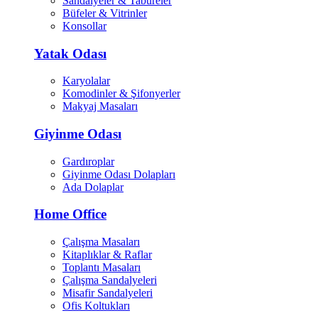
Sandalyeler & Tabureler
Büfeler & Vitrinler
Konsollar
Yatak Odası
Karyolalar
Komodinler & Şifonyerler
Makyaj Masaları
Giyinme Odası
Gardıroplar
Giyinme Odası Dolapları
Ada Dolaplar
Home Office
Çalışma Masaları
Kitaplıklar & Raflar
Toplantı Masaları
Çalışma Sandalyeleri
Misafir Sandalyeleri
Ofis Koltukları