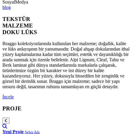
SosyalMedya
blog
TEKSTÜR
MALZEME
DOKU LÜKS
Braggo koleksiyonlarında kullanılan her malzeme; doğallık, kalite
ve lüks anlayışının bir yansımasıdır. Doğal ahşap dokularından ithal
yüzey kaplamalarına kadar tüm seçimler, estetik ve dayanıklılığı bir
arada sunmak için özenle belirlenir. Alpi Lignum, Cleaf, Tabu ve
Berk laminat gibi dünya standartlarında markalarla çalışarak,
ürünlerimize özgün bir karakter ve üst düzey bir kalite
kazandırıyoruz. Her yüzey, dokusuyla hissedilen bir zenginlik ve
görsel bir derinlik sunar. Braggo için malzeme; sadece bir yapı
unsuru değil, tasarımın ruhunu tamamlayan en güçlü detaydır.
İncele
PROJE
Yeni Proje
Şehir Adı