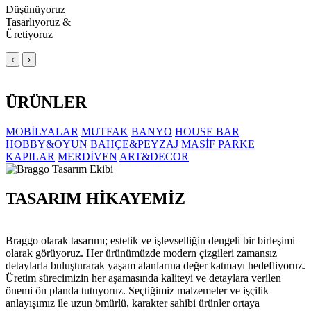
Düşünüyoruz
Tasarlıyoruz &
Üretiyoruz
‹
›
ÜRÜNLER
MOBİLYALAR
MUTFAK
BANYO
HOUSE BAR
HOBBY&OYUN
BAHÇE&PEYZAJ
MASİF PARKE
KAPILAR
MERDİVEN
ART&DECOR
TASARIM HİKAYEMİZ
Braggo olarak tasarımı; estetik ve işlevselliğin dengeli bir birleşimi
olarak görüyoruz. Her ürünümüzde modern çizgileri zamansız
detaylarla buluşturarak yaşam alanlarına değer katmayı hedefliyoruz.
Üretim sürecimizin her aşamasında kaliteyi ve detaylara verilen
önemi ön planda tutuyoruz. Seçtiğimiz malzemeler ve işçilik
anlayışımız ile uzun ömürlü, karakter sahibi ürünler ortaya