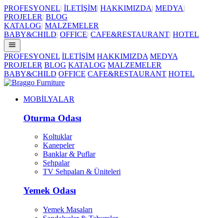
PROFESYONEL
|
İLETİŞİM
|
HAKKIMIZDA
|
MEDYA
|
PROJELER
|
BLOG
KATALOG
|
MALZEMELER
BABY&CHILD
|
OFFICE
|
CAFE&RESTAURANT
|
HOTEL
PROFESYONEL
İLETİŞİM
HAKKIMIZDA
MEDYA
PROJELER
BLOG
KATALOG
MALZEMELER
BABY&CHILD
OFFICE
CAFE&RESTAURANT
HOTEL
MOBİLYALAR
Oturma Odası
Koltuklar
Kanepeler
Banklar & Puflar
Sehpalar
TV Sehpaları & Üniteleri
Yemek Odası
Yemek Masaları