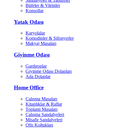
Sandalyeler & Tabureler
Büfeler & Vitrinler
Konsollar
Yatak Odası
Karyolalar
Komodinler & Şifonyerler
Makyaj Masaları
Giyinme Odası
Gardıroplar
Giyinme Odası Dolapları
Ada Dolaplar
Home Office
Çalışma Masaları
Kitaplıklar & Raflar
Toplantı Masaları
Çalışma Sandalyeleri
Misafir Sandalyeleri
Ofis Koltukları