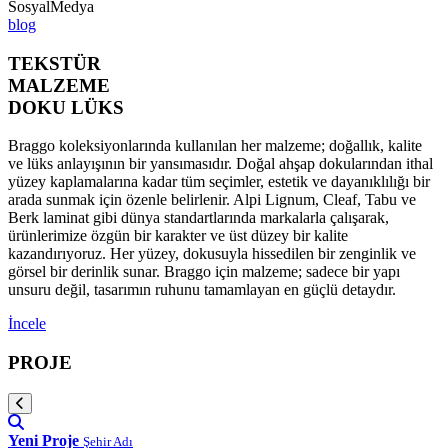
SosyalMedya
blog
TEKSTÜR
MALZEME
DOKU LÜKS
Braggo koleksiyonlarında kullanılan her malzeme; doğallık, kalite
ve lüks anlayışının bir yansımasıdır. Doğal ahşap dokularından ithal
yüzey kaplamalarına kadar tüm seçimler, estetik ve dayanıklılığı bir
arada sunmak için özenle belirlenir. Alpi Lignum, Cleaf, Tabu ve
Berk laminat gibi dünya standartlarında markalarla çalışarak,
ürünlerimize özgün bir karakter ve üst düzey bir kalite
kazandırıyoruz. Her yüzey, dokusuyla hissedilen bir zenginlik ve
görsel bir derinlik sunar. Braggo için malzeme; sadece bir yapı
unsuru değil, tasarımın ruhunu tamamlayan en güçlü detaydır.
İncele
PROJE
Yeni Proje
Şehir Adı