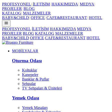
PROFESYONEL
|
İLETİŞİM
|
HAKKIMIZDA
|
MEDYA
|
PROJELER
|
BLOG
KATALOG
|
MALZEMELER
BABY&CHILD
|
OFFICE
|
CAFE&RESTAURANT
|
HOTEL
PROFESYONEL
İLETİŞİM
HAKKIMIZDA
MEDYA
PROJELER
BLOG
KATALOG
MALZEMELER
BABY&CHILD
OFFICE
CAFE&RESTAURANT
HOTEL
MOBİLYALAR
Oturma Odası
Koltuklar
Kanepeler
Banklar & Puflar
Sehpalar
TV Sehpaları & Üniteleri
Yemek Odası
Yemek Masaları