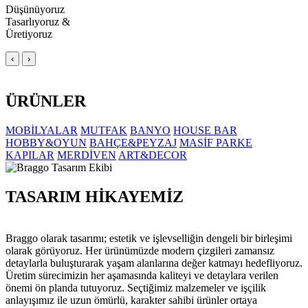
Düşünüyoruz
Tasarlıyoruz &
Üretiyoruz
‹
›
ÜRÜNLER
MOBİLYALAR
MUTFAK
BANYO
HOUSE BAR
HOBBY&OYUN
BAHÇE&PEYZAJ
MASİF PARKE
KAPILAR
MERDİVEN
ART&DECOR
TASARIM HİKAYEMİZ
Braggo olarak tasarımı; estetik ve işlevselliğin dengeli bir birleşimi
olarak görüyoruz. Her ürünümüzde modern çizgileri zamansız
detaylarla buluşturarak yaşam alanlarına değer katmayı hedefliyoruz.
Üretim sürecimizin her aşamasında kaliteyi ve detaylara verilen
önemi ön planda tutuyoruz. Seçtiğimiz malzemeler ve işçilik
anlayışımız ile uzun ömürlü, karakter sahibi ürünler ortaya