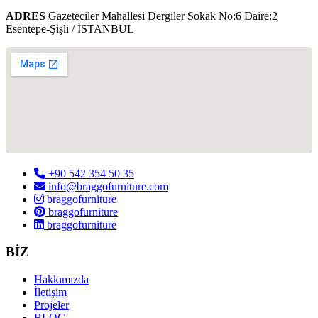
ADRES
Gazeteciler Mahallesi Dergiler Sokak No:6 Daire:2
Esentepe-Şişli / İSTANBUL
+90 542 354 50 35
info@braggofurniture.com
braggofurniture
braggofurniture
braggofurniture
BİZ
Hakkımızda
İletişim
Projeler
BLOG