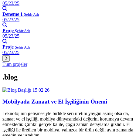
05/23/25
Deneme 1
Şehir Adı
05/23/25
Proje
Şehir Adı
05/23/25
Proje
Şehir Adı
05/23/25
Tüm projeler
.blog
15.02.26
Mobilyada Zanaat ve El İşçiliğinin Önemi
Teknolojinin gelişmesiyle birlikte seri üretim yaygınlaşmış olsa da,
zanaat ve el işçiliği mobilya dünyasındaki değerini korumaya devam
etmektedir. Çünkü gerçek kalite, çoğu zaman detaylarda gizlidir. El
işçiliği ile üretilen bir mobilya, yalnızca bir ürün değil; aynı zamanda
emeğin ve ustalığın…