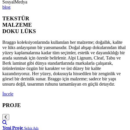
SosyalMedya
blog
TEKSTÜR
MALZEME
DOKU LÜKS
Braggo koleksiyonlarında kullanılan her malzeme; doğallık, kalite
ve lüks anlayışının bir yansımasıdır. Doğal ahşap dokularından ithal
yüzey kaplamalarına kadar tüm seçimler, estetik ve dayanıklılığı bir
arada sunmak için özenle belirlenir. Alpi Lignum, Cleaf, Tabu ve
Berk laminat gibi dünya standartlarında markalarla çalışarak,
ürünlerimize özgün bir karakter ve üst düzey bir kalite
kazandırıyoruz. Her yüzey, dokusuyla hissedilen bir zenginlik ve
görsel bir derinlik sunar. Braggo için malzeme; sadece bir yapı
unsuru değil, tasarımın ruhunu tamamlayan en güçlü detaydır.
İncele
PROJE
Yeni Proje
Şehir Adı