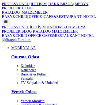
PROFESYONEL
|
İLETİŞİM
|
HAKKIMIZDA
|
MEDYA
|
PROJELER
|
BLOG
KATALOG
|
MALZEMELER
BABY&CHILD
|
OFFICE
|
CAFE&RESTAURANT
|
HOTEL
PROFESYONEL
İLETİŞİM
HAKKIMIZDA
MEDYA
PROJELER
BLOG
KATALOG
MALZEMELER
BABY&CHILD
OFFICE
CAFE&RESTAURANT
HOTEL
MOBİLYALAR
Oturma Odası
Koltuklar
Kanepeler
Banklar & Puflar
Sehpalar
TV Sehpaları & Üniteleri
Yemek Odası
Yemek Masaları