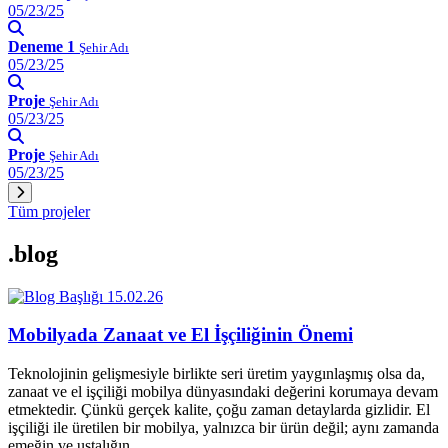
05/23/25
Deneme 1
Şehir Adı
05/23/25
Proje
Şehir Adı
05/23/25
Proje
Şehir Adı
05/23/25
Tüm projeler
.blog
15.02.26
Mobilyada Zanaat ve El İşçiliğinin Önemi
Teknolojinin gelişmesiyle birlikte seri üretim yaygınlaşmış olsa da,
zanaat ve el işçiliği mobilya dünyasındaki değerini korumaya devam
etmektedir. Çünkü gerçek kalite, çoğu zaman detaylarda gizlidir. El
işçiliği ile üretilen bir mobilya, yalnızca bir ürün değil; aynı zamanda
emeğin ve ustalığın…