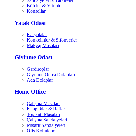
Sandalyeler & Tabureler
Büfeler & Vitrinler
Konsollar
Yatak Odası
Karyolalar
Komodinler & Şifonyerler
Makyaj Masaları
Giyinme Odası
Gardıroplar
Giyinme Odası Dolapları
Ada Dolaplar
Home Office
Çalışma Masaları
Kitaplıklar & Raflar
Toplantı Masaları
Çalışma Sandalyeleri
Misafir Sandalyeleri
Ofis Koltukları