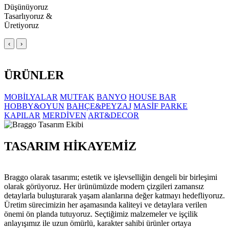
Düşünüyoruz
Tasarlıyoruz &
Üretiyoruz
‹
›
ÜRÜNLER
MOBİLYALAR
MUTFAK
BANYO
HOUSE BAR
HOBBY&OYUN
BAHÇE&PEYZAJ
MASİF PARKE
KAPILAR
MERDİVEN
ART&DECOR
TASARIM HİKAYEMİZ
Braggo olarak tasarımı; estetik ve işlevselliğin dengeli bir birleşimi
olarak görüyoruz. Her ürünümüzde modern çizgileri zamansız
detaylarla buluşturarak yaşam alanlarına değer katmayı hedefliyoruz.
Üretim sürecimizin her aşamasında kaliteyi ve detaylara verilen
önemi ön planda tutuyoruz. Seçtiğimiz malzemeler ve işçilik
anlayışımız ile uzun ömürlü, karakter sahibi ürünler ortaya