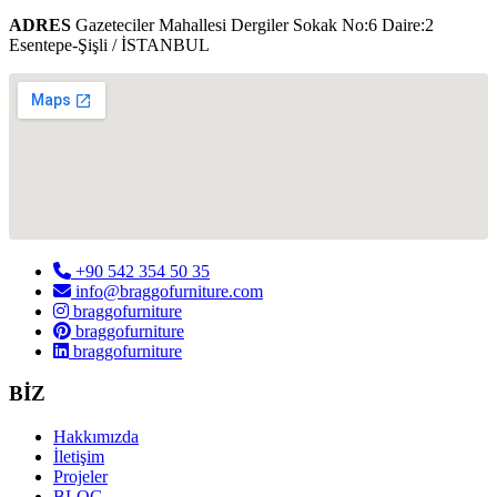
ADRES
Gazeteciler Mahallesi Dergiler Sokak No:6 Daire:2
Esentepe-Şişli / İSTANBUL
+90 542 354 50 35
info@braggofurniture.com
braggofurniture
braggofurniture
braggofurniture
BİZ
Hakkımızda
İletişim
Projeler
BLOG