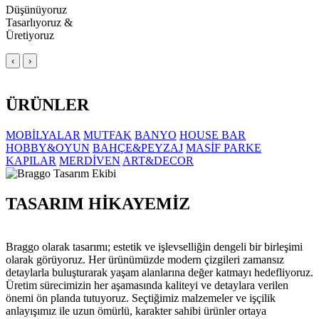
Düşünüyoruz
Tasarlıyoruz &
Üretiyoruz
‹
›
ÜRÜNLER
MOBİLYALAR
MUTFAK
BANYO
HOUSE BAR
HOBBY&OYUN
BAHÇE&PEYZAJ
MASİF PARKE
KAPILAR
MERDİVEN
ART&DECOR
TASARIM HİKAYEMİZ
Braggo olarak tasarımı; estetik ve işlevselliğin dengeli bir birleşimi
olarak görüyoruz. Her ürünümüzde modern çizgileri zamansız
detaylarla buluşturarak yaşam alanlarına değer katmayı hedefliyoruz.
Üretim sürecimizin her aşamasında kaliteyi ve detaylara verilen
önemi ön planda tutuyoruz. Seçtiğimiz malzemeler ve işçilik
anlayışımız ile uzun ömürlü, karakter sahibi ürünler ortaya