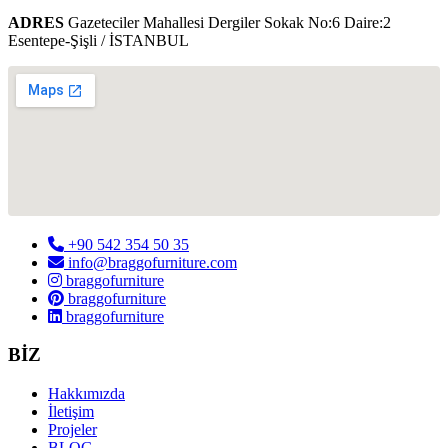
ADRES
Gazeteciler Mahallesi Dergiler Sokak No:6 Daire:2
Esentepe-Şişli / İSTANBUL
+90 542 354 50 35
info@braggofurniture.com
braggofurniture
braggofurniture
braggofurniture
BİZ
Hakkımızda
İletişim
Projeler
BLOG