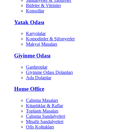
Sandalyeler & Tabureler
Büfeler & Vitrinler
Konsollar
Yatak Odası
Karyolalar
Komodinler & Şifonyerler
Makyaj Masaları
Giyinme Odası
Gardıroplar
Giyinme Odası Dolapları
Ada Dolaplar
Home Office
Çalışma Masaları
Kitaplıklar & Raflar
Toplantı Masaları
Çalışma Sandalyeleri
Misafir Sandalyeleri
Ofis Koltukları