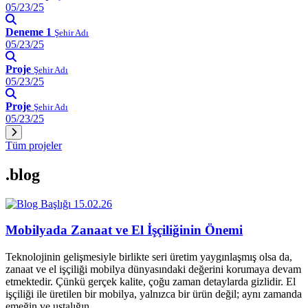
05/23/25
Deneme 1
Şehir Adı
05/23/25
Proje
Şehir Adı
05/23/25
Proje
Şehir Adı
05/23/25
Tüm projeler
.blog
15.02.26
Mobilyada Zanaat ve El İşçiliğinin Önemi
Teknolojinin gelişmesiyle birlikte seri üretim yaygınlaşmış olsa da,
zanaat ve el işçiliği mobilya dünyasındaki değerini korumaya devam
etmektedir. Çünkü gerçek kalite, çoğu zaman detaylarda gizlidir. El
işçiliği ile üretilen bir mobilya, yalnızca bir ürün değil; aynı zamanda
emeğin ve ustalığın…