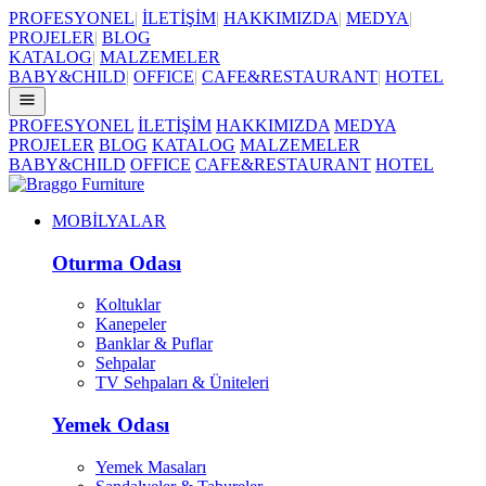
PROFESYONEL
|
İLETİŞİM
|
HAKKIMIZDA
|
MEDYA
|
PROJELER
|
BLOG
KATALOG
|
MALZEMELER
BABY&CHILD
|
OFFICE
|
CAFE&RESTAURANT
|
HOTEL
PROFESYONEL
İLETİŞİM
HAKKIMIZDA
MEDYA
PROJELER
BLOG
KATALOG
MALZEMELER
BABY&CHILD
OFFICE
CAFE&RESTAURANT
HOTEL
MOBİLYALAR
Oturma Odası
Koltuklar
Kanepeler
Banklar & Puflar
Sehpalar
TV Sehpaları & Üniteleri
Yemek Odası
Yemek Masaları