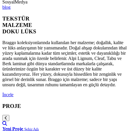
SosyalMedya
blog
TEKSTÜR
MALZEME
DOKU LÜKS
Braggo koleksiyonlarında kullanılan her malzeme; doğallık, kalite
ve lüks anlayışının bir yansımasıdır. Doğal ahşap dokularından ithal
yüzey kaplamalarına kadar tüm seçimler, estetik ve dayanıklılığı bir
arada sunmak için özenle belirlenir. Alpi Lignum, Cleaf, Tabu ve
Berk laminat gibi dünya standartlarında markalarla çalışarak,
ürünlerimize özgün bir karakter ve üst düzey bir kalite
kazandırıyoruz. Her yüzey, dokusuyla hissedilen bir zenginlik ve
görsel bir derinlik sunar. Braggo için malzeme; sadece bir yapı
unsuru değil, tasarımın ruhunu tamamlayan en güçlü detaydır.
İncele
PROJE
Yeni Proje
Şehir Adı