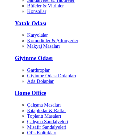
Sandalyeler & Tabureler
Büfeler & Vitrinler
Konsollar
Yatak Odası
Karyolalar
Komodinler & Şifonyerler
Makyaj Masaları
Giyinme Odası
Gardıroplar
Giyinme Odası Dolapları
Ada Dolaplar
Home Office
Çalışma Masaları
Kitaplıklar & Raflar
Toplantı Masaları
Çalışma Sandalyeleri
Misafir Sandalyeleri
Ofis Koltukları