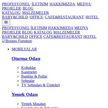
PROFESYONEL
|
İLETİŞİM
|
HAKKIMIZDA
|
MEDYA
|
PROJELER
|
BLOG
KATALOG
|
MALZEMELER
BABY&CHILD
|
OFFICE
|
CAFE&RESTAURANT
|
HOTEL
PROFESYONEL
İLETİŞİM
HAKKIMIZDA
MEDYA
PROJELER
BLOG
KATALOG
MALZEMELER
BABY&CHILD
OFFICE
CAFE&RESTAURANT
HOTEL
MOBİLYALAR
Oturma Odası
Koltuklar
Kanepeler
Banklar & Puflar
Sehpalar
TV Sehpaları & Üniteleri
Yemek Odası
Yemek Masaları