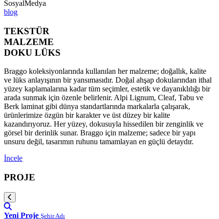
SosyalMedya
blog
TEKSTÜR
MALZEME
DOKU LÜKS
Braggo koleksiyonlarında kullanılan her malzeme; doğallık, kalite
ve lüks anlayışının bir yansımasıdır. Doğal ahşap dokularından ithal
yüzey kaplamalarına kadar tüm seçimler, estetik ve dayanıklılığı bir
arada sunmak için özenle belirlenir. Alpi Lignum, Cleaf, Tabu ve
Berk laminat gibi dünya standartlarında markalarla çalışarak,
ürünlerimize özgün bir karakter ve üst düzey bir kalite
kazandırıyoruz. Her yüzey, dokusuyla hissedilen bir zenginlik ve
görsel bir derinlik sunar. Braggo için malzeme; sadece bir yapı
unsuru değil, tasarımın ruhunu tamamlayan en güçlü detaydır.
İncele
PROJE
Yeni Proje
Şehir Adı