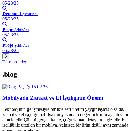
05/23/25
Deneme 1
Şehir Adı
05/23/25
Proje
Şehir Adı
05/23/25
Proje
Şehir Adı
05/23/25
Tüm projeler
.blog
15.02.26
Mobilyada Zanaat ve El İşçiliğinin Önemi
Teknolojinin gelişmesiyle birlikte seri üretim yaygınlaşmış olsa da,
zanaat ve el işçiliği mobilya dünyasındaki değerini korumaya devam
etmektedir. Çünkü gerçek kalite, çoğu zaman detaylarda gizlidir. El
işçiliği ile üretilen bir mobilya, yalnızca bir ürün değil; aynı zamanda
emeğin ve ustalığın…