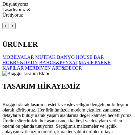
Düşünüyoruz
Tasarlıyoruz &
Üretiyoruz
‹
›
ÜRÜNLER
MOBİLYALAR
MUTFAK
BANYO
HOUSE BAR
HOBBY&OYUN
BAHÇE&PEYZAJ
MASİF PARKE
KAPILAR
MERDİVEN
ART&DECOR
TASARIM HİKAYEMİZ
Braggo olarak tasarımı; estetik ve işlevselliğin dengeli bir birleşimi
olarak görüyoruz. Her ürünümüzde modern çizgileri zamansız
detaylarla buluşturarak yaşam alanlarına değer katmayı hedefliyoruz.
Üretim sürecimizin her aşamasında kaliteyi ve detaylara verilen
önemi ön planda tutuyoruz. Seçtiğimiz malzemeler ve işçilik
anlayışımız ile uzun ömürlü, karakter sahibi ürünler ortaya