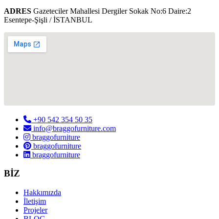
ADRES
Gazeteciler Mahallesi Dergiler Sokak No:6 Daire:2
Esentepe-Şişli / İSTANBUL
+90 542 354 50 35
info@braggofurniture.com
braggofurniture
braggofurniture
braggofurniture
BİZ
Hakkımızda
İletişim
Projeler
BLOG