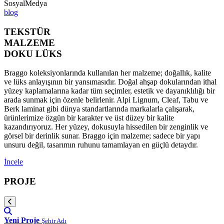
SosyalMedya
blog
TEKSTÜR
MALZEME
DOKU LÜKS
Braggo koleksiyonlarında kullanılan her malzeme; doğallık, kalite
ve lüks anlayışının bir yansımasıdır. Doğal ahşap dokularından ithal
yüzey kaplamalarına kadar tüm seçimler, estetik ve dayanıklılığı bir
arada sunmak için özenle belirlenir. Alpi Lignum, Cleaf, Tabu ve
Berk laminat gibi dünya standartlarında markalarla çalışarak,
ürünlerimize özgün bir karakter ve üst düzey bir kalite
kazandırıyoruz. Her yüzey, dokusuyla hissedilen bir zenginlik ve
görsel bir derinlik sunar. Braggo için malzeme; sadece bir yapı
unsuru değil, tasarımın ruhunu tamamlayan en güçlü detaydır.
İncele
PROJE
Yeni Proje
Şehir Adı