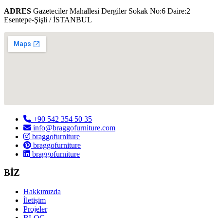
ADRES
Gazeteciler Mahallesi Dergiler Sokak No:6 Daire:2
Esentepe-Şişli / İSTANBUL
+90 542 354 50 35
info@braggofurniture.com
braggofurniture
braggofurniture
braggofurniture
BİZ
Hakkımızda
İletişim
Projeler
BLOG