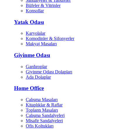
Sandalyeler & Tabureler
Büfeler & Vitrinler
Konsollar
Yatak Odası
Karyolalar
Komodinler & Şifonyerler
Makyaj Masaları
Giyinme Odası
Gardıroplar
Giyinme Odası Dolapları
Ada Dolaplar
Home Office
Çalışma Masaları
Kitaplıklar & Raflar
Toplantı Masaları
Çalışma Sandalyeleri
Misafir Sandalyeleri
Ofis Koltukları