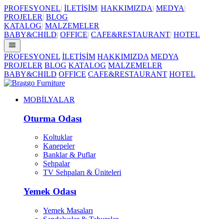
PROFESYONEL
|
İLETİŞİM
|
HAKKIMIZDA
|
MEDYA
|
PROJELER
|
BLOG
KATALOG
|
MALZEMELER
BABY&CHILD
|
OFFICE
|
CAFE&RESTAURANT
|
HOTEL
PROFESYONEL
İLETİŞİM
HAKKIMIZDA
MEDYA
PROJELER
BLOG
KATALOG
MALZEMELER
BABY&CHILD
OFFICE
CAFE&RESTAURANT
HOTEL
MOBİLYALAR
Oturma Odası
Koltuklar
Kanepeler
Banklar & Puflar
Sehpalar
TV Sehpaları & Üniteleri
Yemek Odası
Yemek Masaları