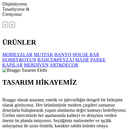
Düşünüyoruz
Tasarlıyoruz &
Üretiyoruz
‹
›
ÜRÜNLER
MOBİLYALAR
MUTFAK
BANYO
HOUSE BAR
HOBBY&OYUN
BAHÇE&PEYZAJ
MASİF PARKE
KAPILAR
MERDİVEN
ART&DECOR
TASARIM HİKAYEMİZ
Braggo olarak tasarımı; estetik ve işlevselliğin dengeli bir birleşimi
olarak görüyoruz. Her ürünümüzde modern çizgileri zamansız
detaylarla buluşturarak yaşam alanlarına değer katmayı hedefliyoruz.
Üretim sürecimizin her aşamasında kaliteyi ve detaylara verilen
önemi ön planda tutuyoruz. Seçtiğimiz malzemeler ve işçilik
anlayışımız ile uzun ömürlü, karakter sahibi ürünler ortaya