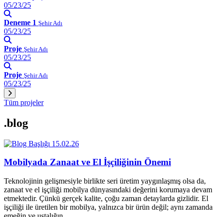
05/23/25
Deneme 1
Şehir Adı
05/23/25
Proje
Şehir Adı
05/23/25
Proje
Şehir Adı
05/23/25
Tüm projeler
.blog
15.02.26
Mobilyada Zanaat ve El İşçiliğinin Önemi
Teknolojinin gelişmesiyle birlikte seri üretim yaygınlaşmış olsa da,
zanaat ve el işçiliği mobilya dünyasındaki değerini korumaya devam
etmektedir. Çünkü gerçek kalite, çoğu zaman detaylarda gizlidir. El
işçiliği ile üretilen bir mobilya, yalnızca bir ürün değil; aynı zamanda
emeğin ve ustalığın…