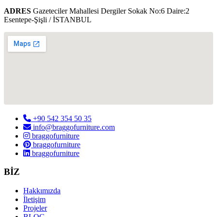
ADRES
Gazeteciler Mahallesi Dergiler Sokak No:6 Daire:2
Esentepe-Şişli / İSTANBUL
+90 542 354 50 35
info@braggofurniture.com
braggofurniture
braggofurniture
braggofurniture
BİZ
Hakkımızda
İletişim
Projeler
BLOG