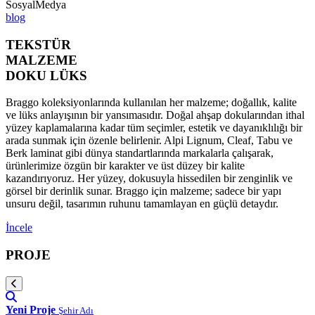
SosyalMedya
blog
TEKSTÜR
MALZEME
DOKU LÜKS
Braggo koleksiyonlarında kullanılan her malzeme; doğallık, kalite
ve lüks anlayışının bir yansımasıdır. Doğal ahşap dokularından ithal
yüzey kaplamalarına kadar tüm seçimler, estetik ve dayanıklılığı bir
arada sunmak için özenle belirlenir. Alpi Lignum, Cleaf, Tabu ve
Berk laminat gibi dünya standartlarında markalarla çalışarak,
ürünlerimize özgün bir karakter ve üst düzey bir kalite
kazandırıyoruz. Her yüzey, dokusuyla hissedilen bir zenginlik ve
görsel bir derinlik sunar. Braggo için malzeme; sadece bir yapı
unsuru değil, tasarımın ruhunu tamamlayan en güçlü detaydır.
İncele
PROJE
Yeni Proje
Şehir Adı