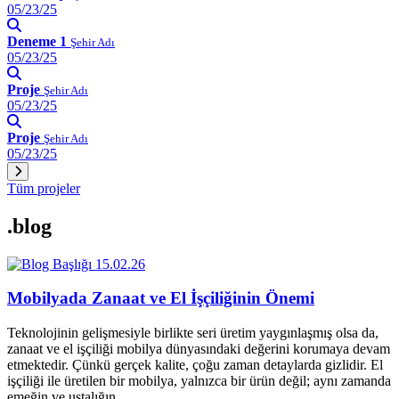
05/23/25
Deneme 1
Şehir Adı
05/23/25
Proje
Şehir Adı
05/23/25
Proje
Şehir Adı
05/23/25
Tüm projeler
.blog
15.02.26
Mobilyada Zanaat ve El İşçiliğinin Önemi
Teknolojinin gelişmesiyle birlikte seri üretim yaygınlaşmış olsa da,
zanaat ve el işçiliği mobilya dünyasındaki değerini korumaya devam
etmektedir. Çünkü gerçek kalite, çoğu zaman detaylarda gizlidir. El
işçiliği ile üretilen bir mobilya, yalnızca bir ürün değil; aynı zamanda
emeğin ve ustalığın…