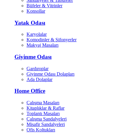
Sandalyeler & Tabureler
Büfeler & Vitrinler
Konsollar
Yatak Odası
Karyolalar
Komodinler & Şifonyerler
Makyaj Masaları
Giyinme Odası
Gardıroplar
Giyinme Odası Dolapları
Ada Dolaplar
Home Office
Çalışma Masaları
Kitaplıklar & Raflar
Toplantı Masaları
Çalışma Sandalyeleri
Misafir Sandalyeleri
Ofis Koltukları