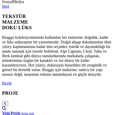
SosyalMedya
blog
TEKSTÜR
MALZEME
DOKU LÜKS
Braggo koleksiyonlarında kullanılan her malzeme; doğallık, kalite
ve lüks anlayışının bir yansımasıdır. Doğal ahşap dokularından ithal
yüzey kaplamalarına kadar tüm seçimler, estetik ve dayanıklılığı bir
arada sunmak için özenle belirlenir. Alpi Lignum, Cleaf, Tabu ve
Berk laminat gibi dünya standartlarında markalarla çalışarak,
ürünlerimize özgün bir karakter ve üst düzey bir kalite
kazandırıyoruz. Her yüzey, dokusuyla hissedilen bir zenginlik ve
görsel bir derinlik sunar. Braggo için malzeme; sadece bir yapı
unsuru değil, tasarımın ruhunu tamamlayan en güçlü detaydır.
İncele
PROJE
Yeni Proje
Şehir Adı