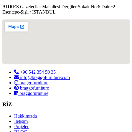
ADRES
Gazeteciler Mahallesi Dergiler Sokak No:6 Daire:2
Esentepe-Şişli / İSTANBUL
+90 542 354 50 35
info@braggofurniture.com
braggofurniture
braggofurniture
braggofurniture
BİZ
Hakkımızda
İletişim
Projeler
BLOG