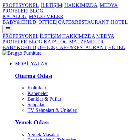
PROFESYONEL
|
İLETİŞİM
|
HAKKIMIZDA
|
MEDYA
|
PROJELER
|
BLOG
KATALOG
|
MALZEMELER
BABY&CHILD
|
OFFICE
|
CAFE&RESTAURANT
|
HOTEL
PROFESYONEL
İLETİŞİM
HAKKIMIZDA
MEDYA
PROJELER
BLOG
KATALOG
MALZEMELER
BABY&CHILD
OFFICE
CAFE&RESTAURANT
HOTEL
MOBİLYALAR
Oturma Odası
Koltuklar
Kanepeler
Banklar & Puflar
Sehpalar
TV Sehpaları & Üniteleri
Yemek Odası
Yemek Masaları