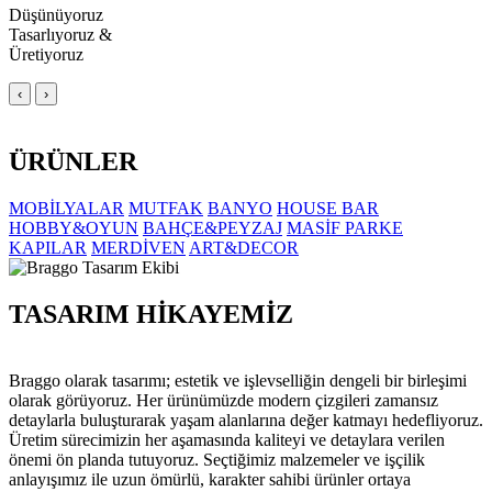
Düşünüyoruz
Tasarlıyoruz &
Üretiyoruz
‹
›
ÜRÜNLER
MOBİLYALAR
MUTFAK
BANYO
HOUSE BAR
HOBBY&OYUN
BAHÇE&PEYZAJ
MASİF PARKE
KAPILAR
MERDİVEN
ART&DECOR
TASARIM HİKAYEMİZ
Braggo olarak tasarımı; estetik ve işlevselliğin dengeli bir birleşimi
olarak görüyoruz. Her ürünümüzde modern çizgileri zamansız
detaylarla buluşturarak yaşam alanlarına değer katmayı hedefliyoruz.
Üretim sürecimizin her aşamasında kaliteyi ve detaylara verilen
önemi ön planda tutuyoruz. Seçtiğimiz malzemeler ve işçilik
anlayışımız ile uzun ömürlü, karakter sahibi ürünler ortaya