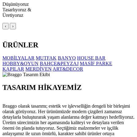
Düşünüyoruz
Tasarlıyoruz &
Üretiyoruz
‹
›
ÜRÜNLER
MOBİLYALAR
MUTFAK
BANYO
HOUSE BAR
HOBBY&OYUN
BAHÇE&PEYZAJ
MASİF PARKE
KAPILAR
MERDİVEN
ART&DECOR
TASARIM HİKAYEMİZ
Braggo olarak tasarımı; estetik ve işlevselliğin dengeli bir birleşimi
olarak görüyoruz. Her ürünümüzde modern çizgileri zamansız
detaylarla buluşturarak yaşam alanlarına değer katmayı hedefliyoruz.
Üretim sürecimizin her aşamasında kaliteyi ve detaylara verilen
önemi ön planda tutuyoruz. Seçtiğimiz malzemeler ve işçilik
anlayışımız ile uzun ömürlü, karakter sahibi ürünler ortaya