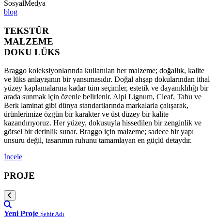
SosyalMedya
blog
TEKSTÜR
MALZEME
DOKU LÜKS
Braggo koleksiyonlarında kullanılan her malzeme; doğallık, kalite
ve lüks anlayışının bir yansımasıdır. Doğal ahşap dokularından ithal
yüzey kaplamalarına kadar tüm seçimler, estetik ve dayanıklılığı bir
arada sunmak için özenle belirlenir. Alpi Lignum, Cleaf, Tabu ve
Berk laminat gibi dünya standartlarında markalarla çalışarak,
ürünlerimize özgün bir karakter ve üst düzey bir kalite
kazandırıyoruz. Her yüzey, dokusuyla hissedilen bir zenginlik ve
görsel bir derinlik sunar. Braggo için malzeme; sadece bir yapı
unsuru değil, tasarımın ruhunu tamamlayan en güçlü detaydır.
İncele
PROJE
Yeni Proje
Şehir Adı