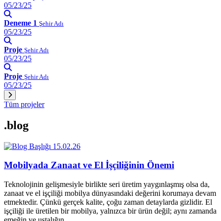
05/23/25
Deneme 1
Şehir Adı
05/23/25
Proje
Şehir Adı
05/23/25
Proje
Şehir Adı
05/23/25
Tüm projeler
.blog
15.02.26
Mobilyada Zanaat ve El İşçiliğinin Önemi
Teknolojinin gelişmesiyle birlikte seri üretim yaygınlaşmış olsa da,
zanaat ve el işçiliği mobilya dünyasındaki değerini korumaya devam
etmektedir. Çünkü gerçek kalite, çoğu zaman detaylarda gizlidir. El
işçiliği ile üretilen bir mobilya, yalnızca bir ürün değil; aynı zamanda
emeğin ve ustalığın…