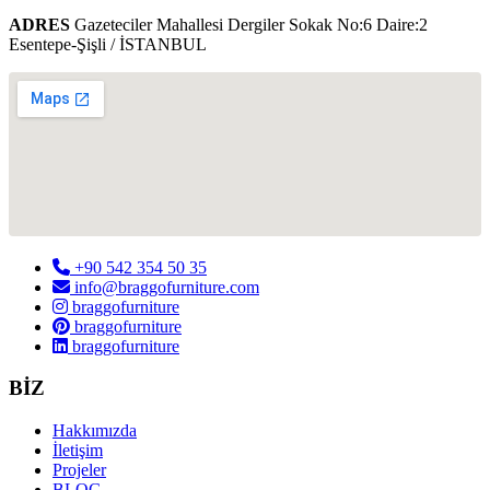
ADRES
Gazeteciler Mahallesi Dergiler Sokak No:6 Daire:2
Esentepe-Şişli / İSTANBUL
+90 542 354 50 35
info@braggofurniture.com
braggofurniture
braggofurniture
braggofurniture
BİZ
Hakkımızda
İletişim
Projeler
BLOG