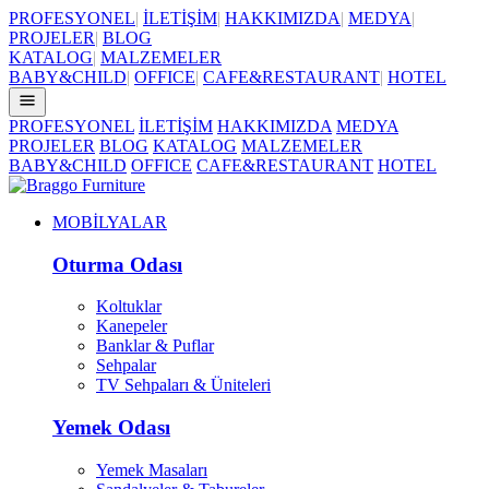
PROFESYONEL
|
İLETİŞİM
|
HAKKIMIZDA
|
MEDYA
|
PROJELER
|
BLOG
KATALOG
|
MALZEMELER
BABY&CHILD
|
OFFICE
|
CAFE&RESTAURANT
|
HOTEL
PROFESYONEL
İLETİŞİM
HAKKIMIZDA
MEDYA
PROJELER
BLOG
KATALOG
MALZEMELER
BABY&CHILD
OFFICE
CAFE&RESTAURANT
HOTEL
MOBİLYALAR
Oturma Odası
Koltuklar
Kanepeler
Banklar & Puflar
Sehpalar
TV Sehpaları & Üniteleri
Yemek Odası
Yemek Masaları