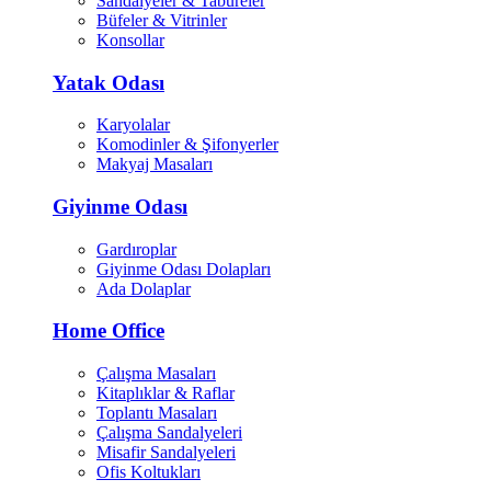
Sandalyeler & Tabureler
Büfeler & Vitrinler
Konsollar
Yatak Odası
Karyolalar
Komodinler & Şifonyerler
Makyaj Masaları
Giyinme Odası
Gardıroplar
Giyinme Odası Dolapları
Ada Dolaplar
Home Office
Çalışma Masaları
Kitaplıklar & Raflar
Toplantı Masaları
Çalışma Sandalyeleri
Misafir Sandalyeleri
Ofis Koltukları