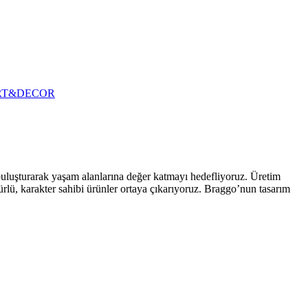
RT&DECOR
 buluşturarak yaşam alanlarına değer katmayı hedefliyoruz. Üretim
ürlü, karakter sahibi ürünler ortaya çıkarıyoruz. Braggo’nun tasarım