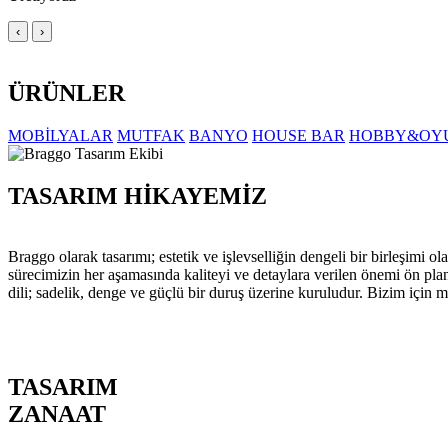
‹
›
ÜRÜNLER
MOBİLYALAR
MUTFAK
BANYO
HOUSE BAR
HOBBY&OY
TASARIM HİKAYEMİZ
Braggo olarak tasarımı; estetik ve işlevselliğin dengeli bir birleşim
sürecimizin her aşamasında kaliteyi ve detaylara verilen önemi ön pla
dili; sadelik, denge ve güçlü bir duruş üzerine kuruludur. Bizim için m
TASARIM
ZANAAT