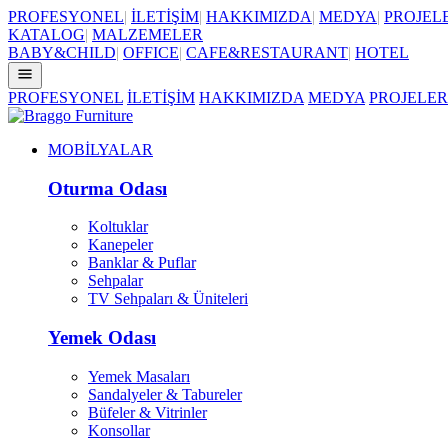
PROFESYONEL
|
İLETİŞİM
|
HAKKIMIZDA
|
MEDYA
|
PROJEL
KATALOG
|
MALZEMELER
BABY&CHILD
|
OFFICE
|
CAFE&RESTAURANT
|
HOTEL
PROFESYONEL
İLETİŞİM
HAKKIMIZDA
MEDYA
PROJELER
MOBİLYALAR
Oturma Odası
Koltuklar
Kanepeler
Banklar & Puflar
Sehpalar
TV Sehpaları & Üniteleri
Yemek Odası
Yemek Masaları
Sandalyeler & Tabureler
Büfeler & Vitrinler
Konsollar