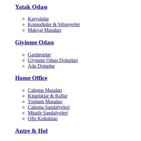
Yatak Odası
Karyolalar
Komodinler & Şifonyerler
Makyaj Masaları
Giyinme Odası
Gardıroplar
Giyinme Odası Dolapları
Ada Dolaplar
Home Office
Çalışma Masaları
Kitaplıklar & Raflar
Toplantı Masaları
Çalışma Sandalyeleri
Misafir Sandalyeleri
Ofis Koltukları
Antre & Hol