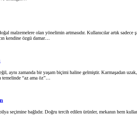
oğal malzemelere olan yönelimin artmasıdır. Kullanıcılar artık sadece ş
ğacın kendine özgü damar…
ü
il, aynı zamanda bir yaşam biçimi haline gelmiştir. Karmaşadan uzak, s
ın temelinde “az ama öz”…
ün
lya seçimine bağlıdır. Doğru tercih edilen ürünler, mekanın hem kullanı