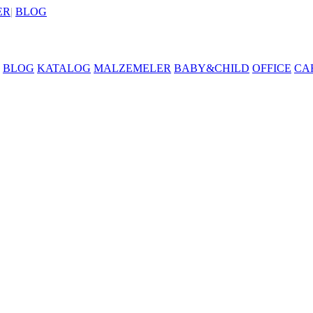
ER
|
BLOG
BLOG
KATALOG
MALZEMELER
BABY&CHILD
OFFICE
CA