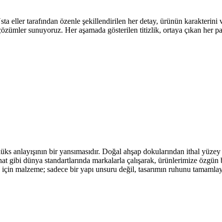
eller tarafından özenle şekillendirilen her detay, ürünün karakterini ve 
 çözümler sunuyoruz. Her aşamada gösterilen titizlik, ortaya çıkan her 
üks anlayışının bir yansımasıdır. Doğal ahşap dokularından ithal yüzey 
t gibi dünya standartlarında markalarla çalışarak, ürünlerimize özgün b
go için malzeme; sadece bir yapı unsuru değil, tasarımın ruhunu tamamla