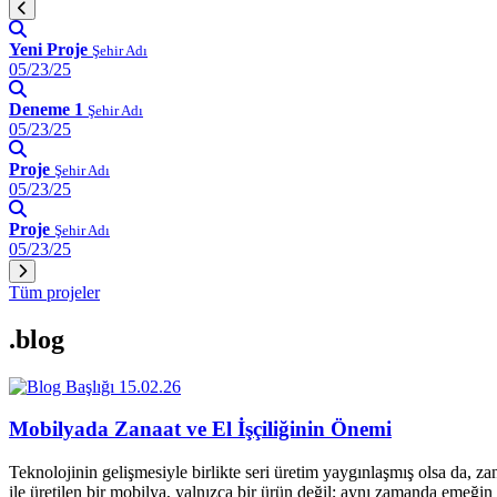
Yeni Proje
Şehir Adı
05/23/25
Deneme 1
Şehir Adı
05/23/25
Proje
Şehir Adı
05/23/25
Proje
Şehir Adı
05/23/25
Tüm projeler
.blog
15.02.26
Mobilyada Zanaat ve El İşçiliğinin Önemi
Teknolojinin gelişmesiyle birlikte seri üretim yaygınlaşmış olsa da, z
ile üretilen bir mobilya, yalnızca bir ürün değil; aynı zamanda emeğin