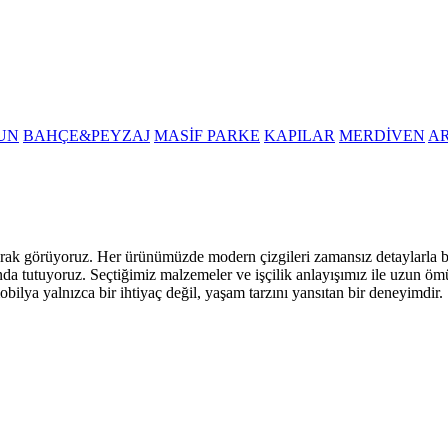
UN
BAHÇE&PEYZAJ
MASİF PARKE
KAPILAR
MERDİVEN
A
i olarak görüyoruz. Her ürünümüzde modern çizgileri zamansız detaylarla
nda tutuyoruz. Seçtiğimiz malzemeler ve işçilik anlayışımız ile uzun öm
obilya yalnızca bir ihtiyaç değil, yaşam tarzını yansıtan bir deneyimdir.