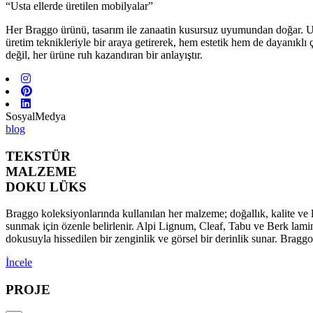
“Usta ellerde üretilen mobilyalar”
Her Braggo ürünü, tasarım ile zanaatin kusursuz uyumundan doğar. Usta 
üretim teknikleriyle bir araya getirerek, hem estetik hem de dayanıklı
değil, her ürüne ruh kazandıran bir anlayıştır.
SosyalMedya
blog
TEKSTÜR
MALZEME
DOKU LÜKS
Braggo koleksiyonlarında kullanılan her malzeme; doğallık, kalite ve l
sunmak için özenle belirlenir. Alpi Lignum, Cleaf, Tabu ve Berk lamina
dokusuyla hissedilen bir zenginlik ve görsel bir derinlik sunar. Brag
İncele
PROJE