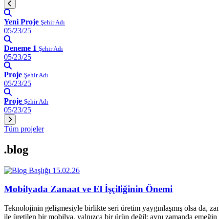
Yeni Proje
Şehir Adı
05/23/25
Deneme 1
Şehir Adı
05/23/25
Proje
Şehir Adı
05/23/25
Proje
Şehir Adı
05/23/25
Tüm projeler
.blog
15.02.26
Mobilyada Zanaat ve El İşçiliğinin Önemi
Teknolojinin gelişmesiyle birlikte seri üretim yaygınlaşmış olsa da, z
ile üretilen bir mobilya, yalnızca bir ürün değil; aynı zamanda emeğin