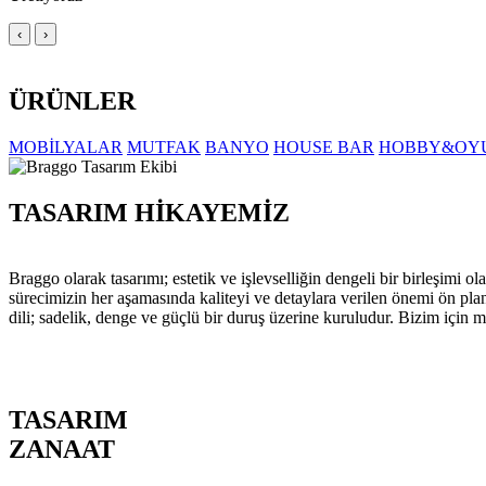
‹
›
ÜRÜNLER
MOBİLYALAR
MUTFAK
BANYO
HOUSE BAR
HOBBY&OY
TASARIM HİKAYEMİZ
Braggo olarak tasarımı; estetik ve işlevselliğin dengeli bir birleşim
sürecimizin her aşamasında kaliteyi ve detaylara verilen önemi ön pla
dili; sadelik, denge ve güçlü bir duruş üzerine kuruludur. Bizim için m
TASARIM
ZANAAT