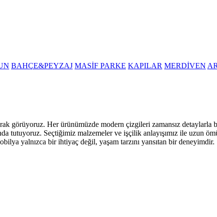
UN
BAHÇE&PEYZAJ
MASİF PARKE
KAPILAR
MERDİVEN
A
i olarak görüyoruz. Her ürünümüzde modern çizgileri zamansız detaylarla
nda tutuyoruz. Seçtiğimiz malzemeler ve işçilik anlayışımız ile uzun öm
obilya yalnızca bir ihtiyaç değil, yaşam tarzını yansıtan bir deneyimdir.