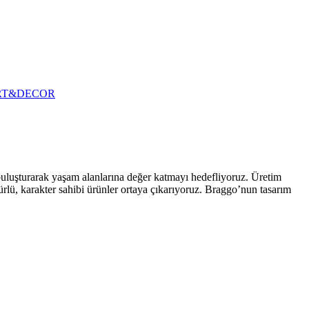
RT&DECOR
 buluşturarak yaşam alanlarına değer katmayı hedefliyoruz. Üretim
ürlü, karakter sahibi ürünler ortaya çıkarıyoruz. Braggo’nun tasarım