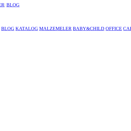
ER
|
BLOG
BLOG
KATALOG
MALZEMELER
BABY&CHILD
OFFICE
CA