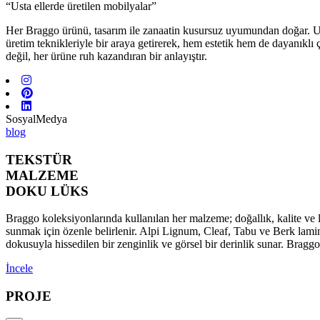
“Usta ellerde üretilen mobilyalar”
Her Braggo ürünü, tasarım ile zanaatin kusursuz uyumundan doğar. Usta 
üretim teknikleriyle bir araya getirerek, hem estetik hem de dayanıklı
değil, her ürüne ruh kazandıran bir anlayıştır.
SosyalMedya
blog
TEKSTÜR
MALZEME
DOKU LÜKS
Braggo koleksiyonlarında kullanılan her malzeme; doğallık, kalite ve l
sunmak için özenle belirlenir. Alpi Lignum, Cleaf, Tabu ve Berk lamina
dokusuyla hissedilen bir zenginlik ve görsel bir derinlik sunar. Brag
İncele
PROJE