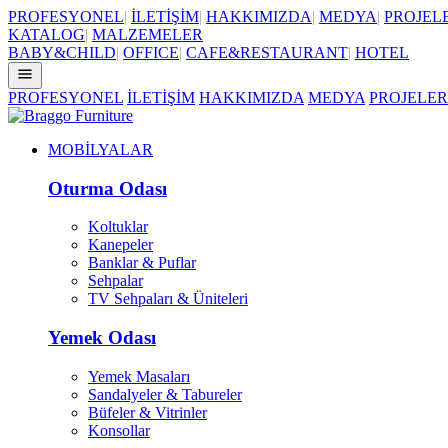
PROFESYONEL
|
İLETİŞİM
|
HAKKIMIZDA
|
MEDYA
|
PROJEL
KATALOG
|
MALZEMELER
BABY&CHILD
|
OFFICE
|
CAFE&RESTAURANT
|
HOTEL
PROFESYONEL
İLETİŞİM
HAKKIMIZDA
MEDYA
PROJELER
MOBİLYALAR
Oturma Odası
Koltuklar
Kanepeler
Banklar & Puflar
Sehpalar
TV Sehpaları & Üniteleri
Yemek Odası
Yemek Masaları
Sandalyeler & Tabureler
Büfeler & Vitrinler
Konsollar