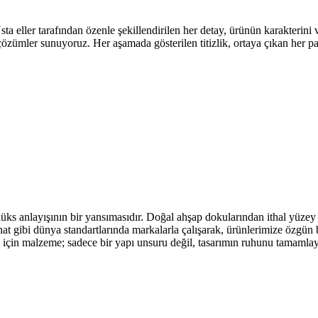
eller tarafından özenle şekillendirilen her detay, ürünün karakterini ve 
 çözümler sunuyoruz. Her aşamada gösterilen titizlik, ortaya çıkan her 
üks anlayışının bir yansımasıdır. Doğal ahşap dokularından ithal yüzey 
t gibi dünya standartlarında markalarla çalışarak, ürünlerimize özgün b
go için malzeme; sadece bir yapı unsuru değil, tasarımın ruhunu tamamla