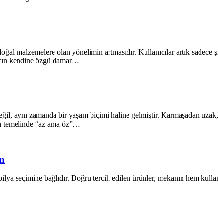
oğal malzemelere olan yönelimin artmasıdır. Kullanıcılar artık sadece ş
ğacın kendine özgü damar…
ü
il, aynı zamanda bir yaşam biçimi haline gelmiştir. Karmaşadan uzak, s
ın temelinde “az ama öz”…
ün
lya seçimine bağlıdır. Doğru tercih edilen ürünler, mekanın hem kullanı