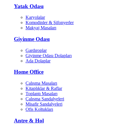
Yatak Odası
Karyolalar
Komodinler & Şifonyerler
Makyaj Masaları
Giyinme Odası
Gardıroplar
Giyinme Odası Dolapları
Ada Dolaplar
Home Office
Çalışma Masaları
Kitaplıklar & Raflar
Toplantı Masaları
Çalışma Sandalyeleri
Misafir Sandalyeleri
Ofis Koltukları
Antre & Hol