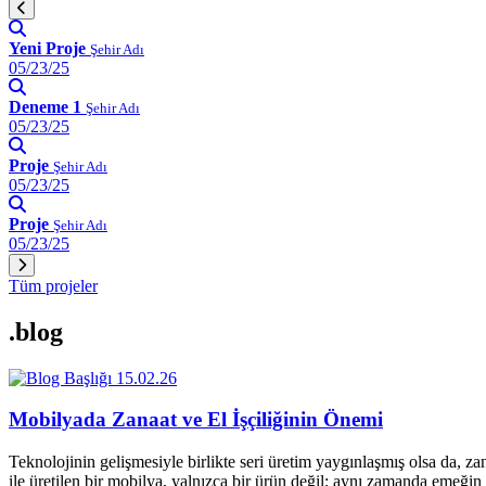
Yeni Proje
Şehir Adı
05/23/25
Deneme 1
Şehir Adı
05/23/25
Proje
Şehir Adı
05/23/25
Proje
Şehir Adı
05/23/25
Tüm projeler
.blog
15.02.26
Mobilyada Zanaat ve El İşçiliğinin Önemi
Teknolojinin gelişmesiyle birlikte seri üretim yaygınlaşmış olsa da, z
ile üretilen bir mobilya, yalnızca bir ürün değil; aynı zamanda emeğin