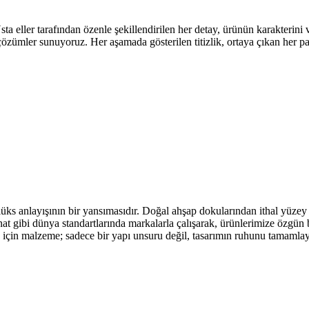
eller tarafından özenle şekillendirilen her detay, ürünün karakterini ve 
 çözümler sunuyoruz. Her aşamada gösterilen titizlik, ortaya çıkan her 
üks anlayışının bir yansımasıdır. Doğal ahşap dokularından ithal yüzey 
t gibi dünya standartlarında markalarla çalışarak, ürünlerimize özgün b
go için malzeme; sadece bir yapı unsuru değil, tasarımın ruhunu tamamla