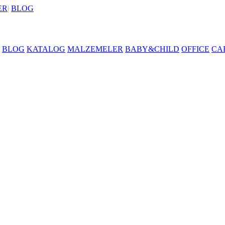
ER
|
BLOG
BLOG
KATALOG
MALZEMELER
BABY&CHILD
OFFICE
CA