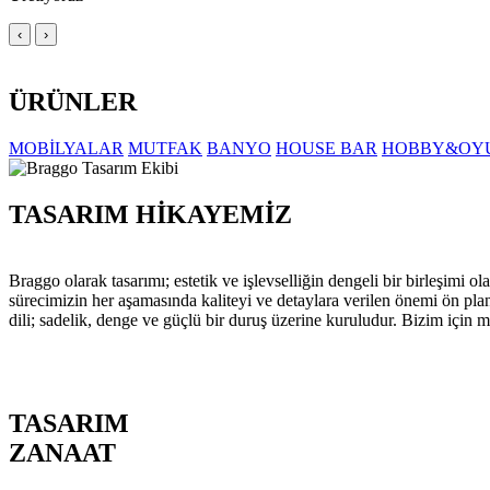
‹
›
ÜRÜNLER
MOBİLYALAR
MUTFAK
BANYO
HOUSE BAR
HOBBY&OY
TASARIM HİKAYEMİZ
Braggo olarak tasarımı; estetik ve işlevselliğin dengeli bir birleşim
sürecimizin her aşamasında kaliteyi ve detaylara verilen önemi ön pla
dili; sadelik, denge ve güçlü bir duruş üzerine kuruludur. Bizim için m
TASARIM
ZANAAT