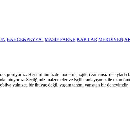
UN
BAHÇE&PEYZAJ
MASİF PARKE
KAPILAR
MERDİVEN
A
i olarak görüyoruz. Her ürünümüzde modern çizgileri zamansız detaylarla
nda tutuyoruz. Seçtiğimiz malzemeler ve işçilik anlayışımız ile uzun öm
obilya yalnızca bir ihtiyaç değil, yaşam tarzını yansıtan bir deneyimdir.