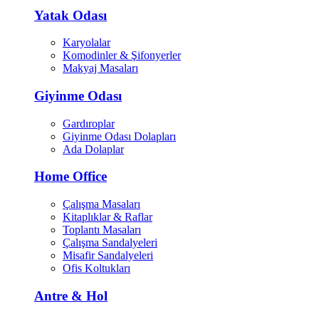
Yatak Odası
Karyolalar
Komodinler & Şifonyerler
Makyaj Masaları
Giyinme Odası
Gardıroplar
Giyinme Odası Dolapları
Ada Dolaplar
Home Office
Çalışma Masaları
Kitaplıklar & Raflar
Toplantı Masaları
Çalışma Sandalyeleri
Misafir Sandalyeleri
Ofis Koltukları
Antre & Hol