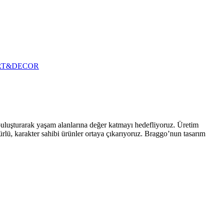
RT&DECOR
 buluşturarak yaşam alanlarına değer katmayı hedefliyoruz. Üretim
ürlü, karakter sahibi ürünler ortaya çıkarıyoruz. Braggo’nun tasarım