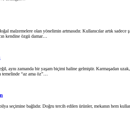
oğal malzemelere olan yönelimin artmasıdır. Kullanıcılar artık sadece ş
ğacın kendine özgü damar…
ü
il, aynı zamanda bir yaşam biçimi haline gelmiştir. Karmaşadan uzak, s
ın temelinde “az ama öz”…
ün
lya seçimine bağlıdır. Doğru tercih edilen ürünler, mekanın hem kullanı