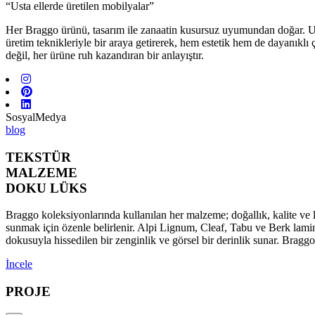
“Usta ellerde üretilen mobilyalar”
Her Braggo ürünü, tasarım ile zanaatin kusursuz uyumundan doğar. Usta 
üretim teknikleriyle bir araya getirerek, hem estetik hem de dayanıklı
değil, her ürüne ruh kazandıran bir anlayıştır.
SosyalMedya
blog
TEKSTÜR
MALZEME
DOKU LÜKS
Braggo koleksiyonlarında kullanılan her malzeme; doğallık, kalite ve l
sunmak için özenle belirlenir. Alpi Lignum, Cleaf, Tabu ve Berk lamina
dokusuyla hissedilen bir zenginlik ve görsel bir derinlik sunar. Brag
İncele
PROJE