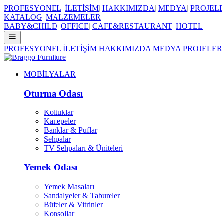
PROFESYONEL
|
İLETİŞİM
|
HAKKIMIZDA
|
MEDYA
|
PROJEL
KATALOG
|
MALZEMELER
BABY&CHILD
|
OFFICE
|
CAFE&RESTAURANT
|
HOTEL
PROFESYONEL
İLETİŞİM
HAKKIMIZDA
MEDYA
PROJELER
MOBİLYALAR
Oturma Odası
Koltuklar
Kanepeler
Banklar & Puflar
Sehpalar
TV Sehpaları & Üniteleri
Yemek Odası
Yemek Masaları
Sandalyeler & Tabureler
Büfeler & Vitrinler
Konsollar