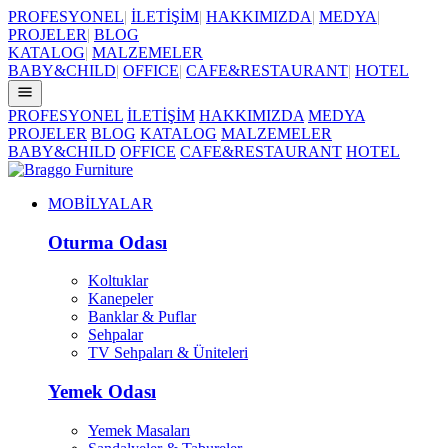
PROFESYONEL
|
İLETİŞİM
|
HAKKIMIZDA
|
MEDYA
|
PROJELER
|
BLOG
KATALOG
|
MALZEMELER
BABY&CHILD
|
OFFICE
|
CAFE&RESTAURANT
|
HOTEL
PROFESYONEL
İLETİŞİM
HAKKIMIZDA
MEDYA
PROJELER
BLOG
KATALOG
MALZEMELER
BABY&CHILD
OFFICE
CAFE&RESTAURANT
HOTEL
MOBİLYALAR
Oturma Odası
Koltuklar
Kanepeler
Banklar & Puflar
Sehpalar
TV Sehpaları & Üniteleri
Yemek Odası
Yemek Masaları