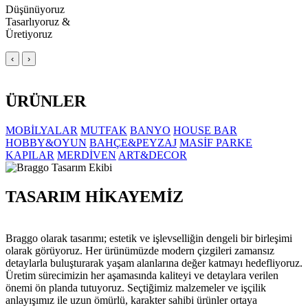
Düşünüyoruz
Tasarlıyoruz &
Üretiyoruz
‹
›
ÜRÜNLER
MOBİLYALAR
MUTFAK
BANYO
HOUSE BAR
HOBBY&OYUN
BAHÇE&PEYZAJ
MASİF PARKE
KAPILAR
MERDİVEN
ART&DECOR
TASARIM HİKAYEMİZ
Braggo olarak tasarımı; estetik ve işlevselliğin dengeli bir birleşimi
olarak görüyoruz. Her ürünümüzde modern çizgileri zamansız
detaylarla buluşturarak yaşam alanlarına değer katmayı hedefliyoruz.
Üretim sürecimizin her aşamasında kaliteyi ve detaylara verilen
önemi ön planda tutuyoruz. Seçtiğimiz malzemeler ve işçilik
anlayışımız ile uzun ömürlü, karakter sahibi ürünler ortaya