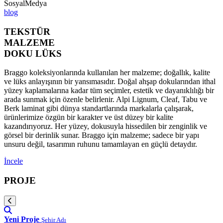
SosyalMedya
blog
TEKSTÜR
MALZEME
DOKU LÜKS
Braggo koleksiyonlarında kullanılan her malzeme; doğallık, kalite
ve lüks anlayışının bir yansımasıdır. Doğal ahşap dokularından ithal
yüzey kaplamalarına kadar tüm seçimler, estetik ve dayanıklılığı bir
arada sunmak için özenle belirlenir. Alpi Lignum, Cleaf, Tabu ve
Berk laminat gibi dünya standartlarında markalarla çalışarak,
ürünlerimize özgün bir karakter ve üst düzey bir kalite
kazandırıyoruz. Her yüzey, dokusuyla hissedilen bir zenginlik ve
görsel bir derinlik sunar. Braggo için malzeme; sadece bir yapı
unsuru değil, tasarımın ruhunu tamamlayan en güçlü detaydır.
İncele
PROJE
Yeni Proje
Şehir Adı