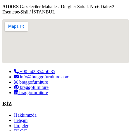
ADRES
Gazeteciler Mahallesi Dergiler Sokak No:6 Daire:2
Esentepe-Şişli / İSTANBUL
+90 542 354 50 35
info@braggofurniture.com
braggofurniture
braggofurniture
braggofurniture
BİZ
Hakkımızda
İletişim
Projeler
BLOG