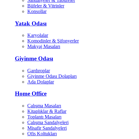
Sandalyeler & Tabureler
Büfeler & Vitrinler
Konsollar
Yatak Odası
Karyolalar
Komodinler & Şifonyerler
Makyaj Masaları
Giyinme Odası
Gardıroplar
Giyinme Odası Dolapları
Ada Dolaplar
Home Office
Çalışma Masaları
Kitaplıklar & Raflar
Toplantı Masaları
Çalışma Sandalyeleri
Misafir Sandalyeleri
Ofis Koltukları