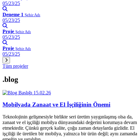
05/23/25
Deneme 1
Şehir Adı
05/23/25
Proje
Şehir Adı
05/23/25
Proje
Şehir Adı
05/23/25
Tüm projeler
.blog
15.02.26
Mobilyada Zanaat ve El İşçiliğinin Önemi
Teknolojinin gelişmesiyle birlikte seri üretim yaygınlaşmış olsa da,
zanaat ve el işçiliği mobilya dünyasındaki değerini korumaya devam
etmektedir. Çünkü gerçek kalite, çoğu zaman detaylarda gizlidir. El
işçiliği ile üretilen bir mobilya, yalnızca bir ürün değil; aynı zamanda
emeğin ve ustalığın…