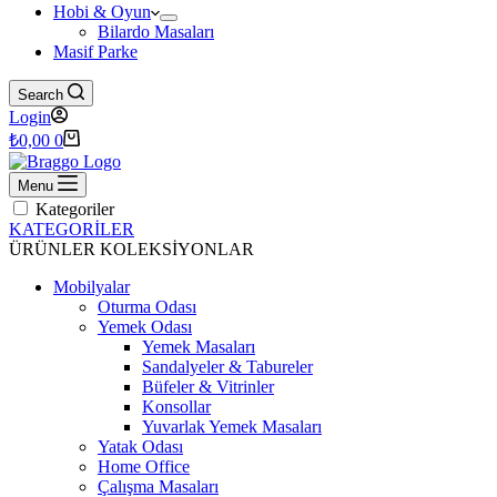
Hobi & Oyun
Bilardo Masaları
Masif Parke
Search
Login
Shopping
₺
0,00
0
cart
Menu
Kategoriler
KATEGORİLER
ÜRÜNLER
KOLEKSİYONLAR
Mobilyalar
Oturma Odası
Yemek Odası
Yemek Masaları
Sandalyeler & Tabureler
Büfeler & Vitrinler
Konsollar
Yuvarlak Yemek Masaları
Yatak Odası
Home Office
Çalışma Masaları