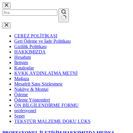
Skip
to
content
No
results
ÇEREZ POLİTİKASI
Geri Ödeme ve İade Politikası
Gizlilik Politikası
HAKKIMIZDA
Hesabım
İletişim
Kataloglar
KVKK AYDINLATMA METNİ
Mağaza
Mesafeli Satış Sözleşmesi
Nakliye & Montaj
Ödeme
Ödeme Yöntemleri
ÖN BİLGİLENDİRME FORMU
profesyonel
Sepet
TEKSTÜR MALZEME DOKU LÜKS
PROFESYONEL
İLETİŞİM
HAKKIMIZDA
MEDYA