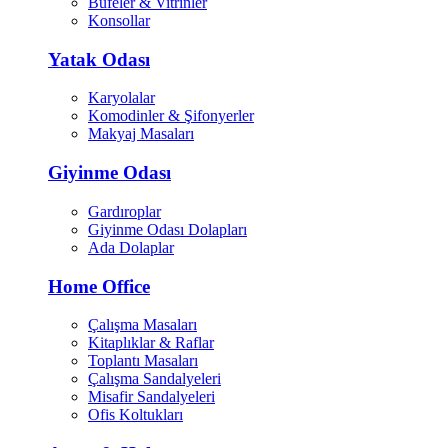
Büfeler & Vitrinler
Konsollar
Yatak Odası
Karyolalar
Komodinler & Şifonyerler
Makyaj Masaları
Giyinme Odası
Gardıroplar
Giyinme Odası Dolapları
Ada Dolaplar
Home Office
Çalışma Masaları
Kitaplıklar & Raflar
Toplantı Masaları
Çalışma Sandalyeleri
Misafir Sandalyeleri
Ofis Koltukları