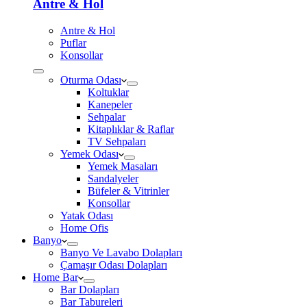
Antre & Hol
Antre & Hol
Puflar
Konsollar
Oturma Odası
Koltuklar
Kanepeler
Sehpalar
Kitaplıklar & Raflar
TV Sehpaları
Yemek Odası
Yemek Masaları
Sandalyeler
Büfeler & Vitrinler
Konsollar
Yatak Odası
Home Ofis
Banyo
Banyo Ve Lavabo Dolapları
Çamaşır Odası Dolapları
Home Bar
Bar Dolapları
Bar Tabureleri